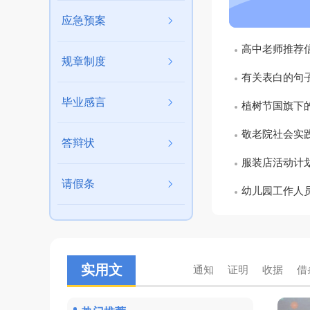
应急预案
高中老师推荐信
规章制度
有关表白的句子
毕业感言
植树节国旗下的
敬老院社会实践
答辩状
服装店活动计
请假条
幼儿园工作人员
借条
收据
实用文
通知
证明
收据
借
购房合同
装修合
证明