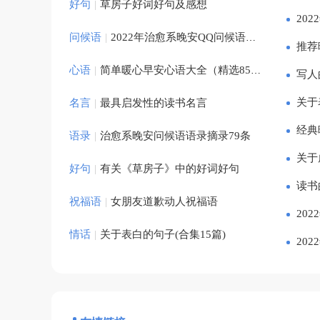
好句
|
草房子好词好句及感想
20
保险合同
问候语
|
2022年治愈系晚安QQ问候语大汇总73条
推荐
心语
|
简单暖心早安心语大全（精选85句）
采购合同
写人
关于
名言
|
最具启发性的读书名言
离婚协议
经典
语录
|
治愈系晚安问候语语录摘录79条
婚前协议
关于
好句
|
有关《草房子》中的好词好句
读书
租房协议
祝福语
|
女朋友道歉动人祝福语
20
情话
|
关于表白的句子(合集15篇)
劳动协议
20
实习协议