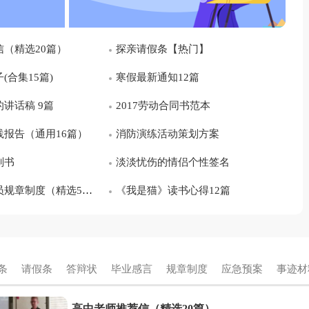
（精选20篇）
探亲请假条【热门】
(合集15篇)
寒假最新通知12篇
讲话稿 9篇
2017劳动合同书范本
报告（通用16篇）
消防演练活动策划方案
划书
淡淡忧伤的情侣个性签名
规章制度（精选5篇）
《我是猫》读书心得12篇
条
请假条
答辩状
毕业感言
规章制度
应急预案
事迹材
同
租房合同
劳动合同
会议总结
部门总结
实习总结
年
高中老师推荐信（精选20篇）