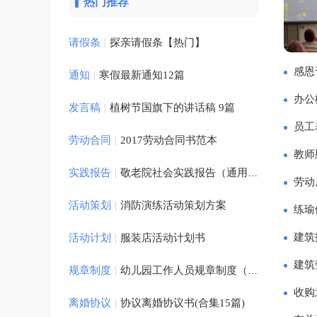
热门推荐
工作报告
实习协
通知
请假条
|
探亲请假条【热门】
自我鉴定
自我评
感恩
通知
|
寒假最新通知12篇
活动计划
计划书
策划书
办公
发言稿
|
植树节国旗下的讲话稿 9篇
学习计划
员工
劳动合同
|
2017劳动合同书范本
教师
活动总结
实践报告
|
敬老院社会实践报告（通用16篇）
劳动
年终总结
活动策划
|
消防演练活动策划方案
练瑜
建筑
活动计划
|
服装店活动计划书
实习总结
建筑
规章制度
|
幼儿园工作人员规章制度（精选5篇）
部门总结
收购
离婚协议
|
协议离婚协议书(合集15篇)