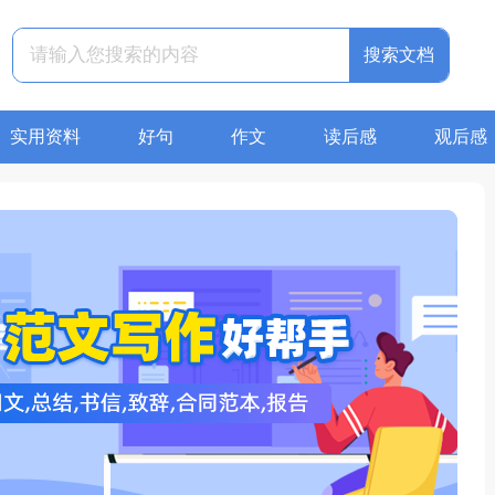
搜索文档
实用资料
好句
作文
读后感
观后感