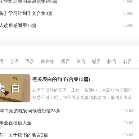
学生给老师的感谢信集锦8篇
08-08
备】学习计划作文合集8篇
08-08
人读后感通用15篇
08-08
话
心语
语录
座右铭
赠言
留言
感言
格言
名言
有关表白的句子(合集15篇)
在平平淡淡的学习、工作、生活中，大家对句子都再
熟悉不过了吧，句子可分为单句和复句，单句又可分
为主谓句和非主谓句。句子的类型有很多，你都知道
22年简短的晚安问候语短信28条
08-08
吗？下面是小编帮大家整...
事业祝福语大全
08-08
荐）关于读书的名言2篇
08-08