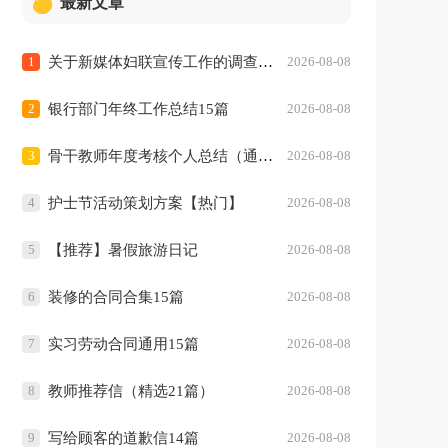
最新文章
险合同
销售合同
施工合同
建筑合同
1
关于新媒体妇联宣传工作的调查报告_调查报告
2026-08-08
查报告
离职报告
实习报告
实践报告
2
银行部门年终工作总结15篇
2026-08-08
自荐信
求职信
辞职信
转正申请
3
骨干教师年度考核个人总结（通用22篇）
2026-08-08
稿
加油稿
主持稿
发言稿
申请书
4
护士节活动策划方案【热门】
2026-08-08
5
【推荐】暑假旅游日记
2026-08-08
6
装修的合同合集15篇
2026-08-08
7
实习劳动合同通用15篇
2026-08-08
8
教师推荐信（精选21篇）
2026-08-08
9
写给顾客的道歉信14篇
2026-08-08