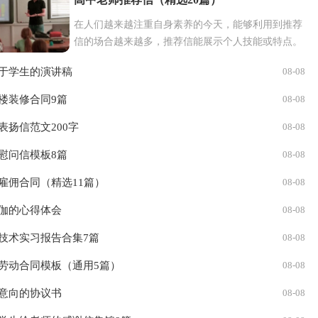
议
劳动协议
租房协议
婚前协议
离婚协议
采购合同
保
在人们越来越注重自身素养的今天，能够利用到推荐
信的场合越来越多，推荐信能展示个人技能或特点。
价
自我介绍
职业规划
活动策划
活动方案
工作方案
调
相信写推荐信是一个让许多人都头痛的问题，下面是
于学生的演讲稿
08-08
小编帮大家整理的高中老...
协议书
慰问信
介绍信
道歉信
表扬信
感谢信
推荐信
楼装修合同9篇
08-08
广播稿
讲话稿
竞选
表扬信范文200字
08-08
慰问信模板8篇
08-08
雇佣合同（精选11篇）
08-08
伽的心得体会
08-08
技术实习报告合集7篇
08-08
劳动合同模板（通用5篇）
08-08
意向的协议书
08-08