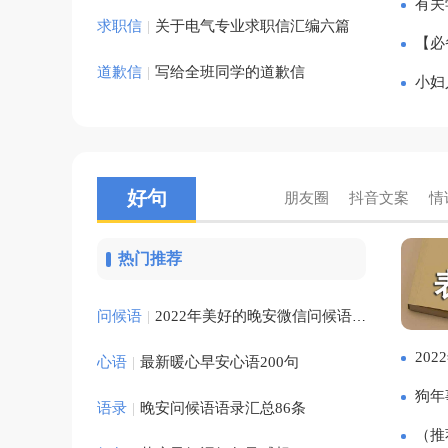
有关
会议总结
求职信
|
关于电气专业求职信汇编六篇
【必
道歉信
|
写给全班同学的道歉信
劳动合同
小妇
租房合同
装修合同
好句
朋友圈
抖音文案
情
购房合同
热门推荐
建筑合同
问候语
|
2022年美好的晚安微信问候语锦集80句
20
心语
|
最新暖心早安心语200句
施工合同
狗年
语录
|
晚安问候语语录汇总86条
销售合同
（推