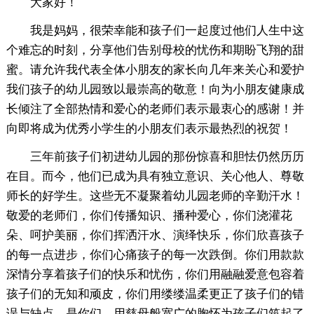
大家好！
我是妈妈，很荣幸能和孩子们一起度过他们人生中这
个难忘的时刻，分享他们告别母校的忧伤和期盼飞翔的甜
蜜。请允许我代表全体小朋友的家长向几年来关心和爱护
我们孩子的幼儿园致以最崇高的敬意！向为小朋友健康成
长倾注了全部热情和爱心的老师们表示最衷心的感谢！并
向即将成为优秀小学生的小朋友们表示最热烈的祝贺！
三年前孩子们初进幼儿园的那份惊喜和胆怯仍然历历
在目。而今，他们已成为具有独立意识、关心他人、尊敬
师长的好学生。这些无不凝聚着幼儿园老师的辛勤汗水！
敬爱的老师们，你们传播知识、播种爱心，你们浇灌花
朵、呵护美丽，你们挥洒汗水、演绎快乐，你们欣喜孩子
的每一点进步，你们心痛孩子的每一次跌倒。你们用款款
深情分享着孩子们的快乐和忧伤，你们用融融爱意包容着
孩子们的无知和顽皮，你们用缕缕温柔更正了孩子们的错
误与缺点。是你们，用慈母般宽广的胸怀为孩子们筑起了