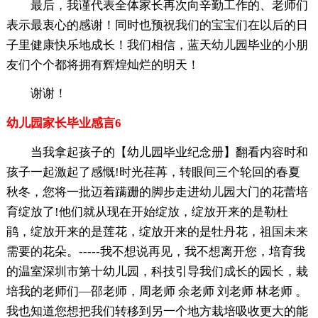
最后，我谨代表全体家长再次向辛勤工作的、老师们
表示最衷心的感谢！同时也预祝我们的宝宝们在以后的日
子里健康快乐地成长！我们相信，蓝天幼儿园毕业的小朋
友们个个都将拥有辉煌灿烂的明天！
谢谢！
幼儿园家长毕业感言6
当我拿起孩子的【幼儿园毕业纪念册】翻看内容时和
孩子一起激起了感慨!时光荏苒，转眼间三个轮回的春夏
秋冬，您将一批迈着蹒跚的脚步走进幼儿园大门的花蕾培
育绽放了!他们就从现在开始绽放，绽放开来的是勒杜
鹃，绽放开来的是莲花，绽放开来的是牡丹花，祖国未来
需要的花朵。-----我不想说再见，我不想离开您，培育我
的温室深圳市第十幼儿园，科技引导我们成长的园长，栽
培我的老师们—邵老师，周老师 余老师 刘老师 林老师 。
我也知道您想把我们转移到另一个地方栽培吸收更大的能