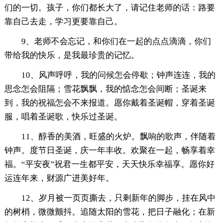
们的一切。孩子，你们都长大了，请记住老师的话：路要
靠自己去走，学习更要靠自己。
9、老师不会忘记，和你们在一起的点点滴滴，你们
带给我的快乐，是我最珍贵的记忆。
10、风声呼呼，我的问候怎会停歇；钟声连连，我的
思念怎会阻隔；雪花飘飘，我的惦念怎会间断；圣诞来
到，我的祝福怎会不来报道。愿你戴着圣诞帽，穿着圣诞
服，唱着圣诞歌，快乐过圣诞。
11、醇香的美酒，旺盛的火炉。飘响的歌声，伴随着
钟声。度节日圣诞，庆一年丰收。欢聚在一起，畅享着幸
福。“平安夜”祝君一生都平安，天天快乐幸福享。愿你好
运连年来，财源广进美好年。
12、岁月被一页页撕去，只剩新年的脚步，挂在风中
的树梢，微微颤抖。追随太阳的雪花，把日子融化；在新