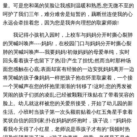
量。可是您和蔼的笑脸让我感到温暖和熟悉,您无微不至的
呵护了我们三年，难分难舍是短暂的，藕断丝连使我的心
永远会牵挂着您，因为您是我奔向理想的取蒙师娘!
我记得小孩初入园时，上校车与妈妈分开时撕心裂肺
的哭喊叫唤声----妈妈!，在校园门口与妈妈分开时撕心裂
肺的哭喊叫唤声---我要妈妈!初做妈妈的母爱单纯，实时
回头看着孩子也留下了热泪!产生了担忧;然而当时那种场
面您感触在心底;表面却富有经验的一边安抚妈妈离开一边
将哭喊的孩子像妈妈一样把孩子抱在怀里取蒙着，一个接
一个哭喊声在您的怀抱里渐渐的'转移了!这时;您的秀发被
哭闹的孩子们抓的凌乱;已经被颗颗汗珠贴在了带着笑容的
脸上。幼儿就这样被您的关爱所接受，开始了幼儿园的新
生活。小班时当孩子第一次头额前贴着小红五角星手拿着
奖状自信的回到家;扑在妈妈的怀抱时，孩子说：“妈妈你
看我今天得了小红星，老师说是乖孩子才有的”我顿时热