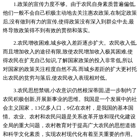
1.政策的宣传力度不够。由于农民自身素质普遍偏低,
他们一般不会自己积极主动地去关注惠农政策,在制定政策
后,没有做到有力的宣传,使得政策没有深入到群众中去,最
终导致政策得不到有效的贯彻和落实。
2.农民增收困难,城乡收入差距逐步扩大。农民收入低,
而且增加收入的途径有限,致使农民增加收入极其困难,使
得农民在扩充自己知识,了解国家政策的投入非常低,所以
对国家的政策关注程度自然不高.而城乡差距的扩大更衬托
出农民的贫穷与落后,使农民收入表现相对低。
3.农民思想禁锢,小农意识仍然根深蒂固,进一步制约了
农民积极创新,开展新事业的思维。我国是一个发展中的社
会主义国家，13亿多人口，9亿在农村，是我国的基本国
情。农业、农村和农民问题是关系改革开放和现代化建设
全局的重大问题，农村教育对于提高广大农民的思想道德
和科学文化素质，实现农村现代化有着至关重要的作用。