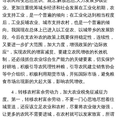
导农民转变思想意识、观念,解放思想,大力发展乡镇企
业。更加注重统筹城乡经济和社会发展在工业化初期，农
业支持工业，是一个普遍的倾向；在工业化达到相当程度
后，工业反哺农业、城市支持农村，也是一个普遍的倾
向。我国现在总体上已进入以工促农、以城带乡的发展阶
段。今后在支农补农的政策上既要保持稳定性，连续性，
又要进一步扩大范围，加大力度，增强政策的“边际效
应”，实现农民的增富减贫。要建立农民增收的长效机
制，还必须抓住农业综合生产能力的关键要素，切实保护
好耕地，积极引导农民理性种粮，引导农民建立销售协会
等中介组织，积极利用期货市场，开拓国际市场，避免粮
食市场出现新的大起大落，影响农民增收。
4．转移农村富余劳动力，加大农业税免征减征力
度。第一，转移农村富余劳动，不要一门心思地尽想着往
城里送，还应该立足农业和农村，尽量将农业做大做强，
让更多的农民不需要进城，在农村就可以发家致富，所谓