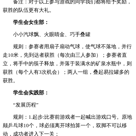
备注：对于以上参与游戏的同学我们都将给予奖励，
获胜的队伍更有大礼。
学生会女生部：
小小汽球飘、火眼睛金、巧手叠罐
规则：参赛者用扇子扇动气球，使气球不落地，并行
走10米，先到达者获胜（每次由三人参加）；参赛者直
立，将手中的筷子释放，并落于装满水的矿泉水瓶中，则
获胜（每个人有3次机会）；两人一组，叠起易拉罐多的
获胜。
学生会实践部：
“发展历程”
规则：1.起步:比赛前游戏者一起喊出游戏口号。原地
颠乒乓球10个，球必须离开球拍算一个，双脚不可以移
动，成功者进入下一关；