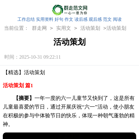
工作总结
实用资料
好句
作文
读后感
观后感
范文
阅读
>
>
>
当前位置：
群走网
实用文
活动策划
活动策划
活动策划
时间：2025-10-31 09:22:11
【精选】活动策划
活动策划 篇1
【摘要】
一年一度的六一儿童节又快到了，这是所有
儿童最喜爱的节日，通过开展庆祝“六一”活动，使小朋友
在积极的参与中体验节日的快乐，体现一种朝气蓬勃的精
神。