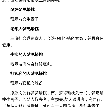
态，但是也有结婚或生育的冲动。
孕妇梦见蟠桃
预示着会生贵子。
老年人梦见蟠桃
主旅行会遇到贵人，会选择到不错的女婿，并且身体
健康。
生病的人梦见蟠桃
暗示着病情会好转痊愈。
打官私的人梦见蟠桃
预示着官私会胜讼。
原版周公解梦梦蟠桃，吉。梦得蟠桃为寿兆，梦吃蟠
桃生贵子。若梦人取去者，主损失;梦人送进者，利西行。
《梦林玄解》梦蟠桃。梦此主士人即显达，孕妇生贵子，