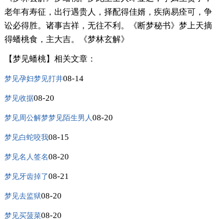
老年有寿征，出行遇贵人，择配得佳婿，疾病易痊可，争
讼必得胜。诸事吉祥，无往不利。《断梦秘书》梦上天摘
得蟠桃食，主大吉。《梦林玄解》
【梦见蟠桃】相关文章：
08-14
梦见孕妇梦见打井
08-20
梦见收据
08-20
梦见周公解梦梦见陌生男人
08-15
梦见白蛇咬我
08-20
梦见名人签名
08-21
梦见牙齿掉了
08-20
梦见去监狱
08-20
梦见买菠菜