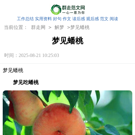
工作总结
实用资料
好句
作文
读后感
观后感
范文
阅读
>
>
当前位置：
群走网
解梦
梦见蟠桃
梦见蟠桃
时间：2025-08-21 10:25:03
梦见蟠桃
梦见吃蟠桃