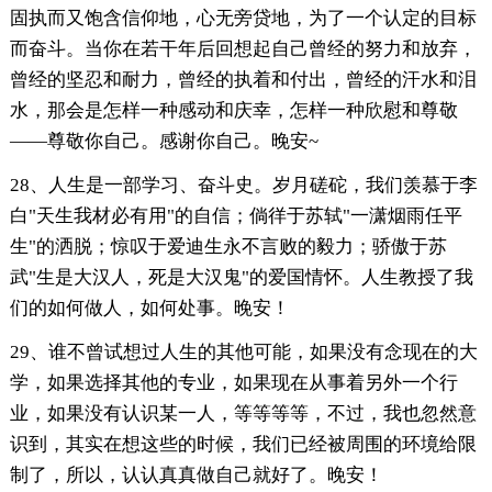
固执而又饱含信仰地，心无旁贷地，为了一个认定的目标
而奋斗。当你在若干年后回想起自己曾经的努力和放弃，
曾经的坚忍和耐力，曾经的执着和付出，曾经的汗水和泪
水，那会是怎样一种感动和庆幸，怎样一种欣慰和尊敬
——尊敬你自己。感谢你自己。晚安~
28、人生是一部学习、奋斗史。岁月磋砣，我们羡慕于李
白"天生我材必有用"的自信；倘徉于苏轼"一潇烟雨任平
生"的洒脱；惊叹于爱迪生永不言败的毅力；骄傲于苏
武"生是大汉人，死是大汉鬼"的爱国情怀。人生教授了我
们的如何做人，如何处事。晚安！
29、谁不曾试想过人生的其他可能，如果没有念现在的大
学，如果选择其他的专业，如果现在从事着另外一个行
业，如果没有认识某一人，等等等等，不过，我也忽然意
识到，其实在想这些的时候，我们已经被周围的环境给限
制了，所以，认认真真做自己就好了。晚安！