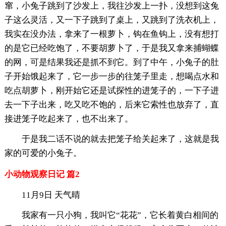
窜，小兔子跳到了沙发上，我往沙发上一扑，没想到这兔
子这么灵活，又一下子跳到了桌上，又跳到了洗衣机上，
我实在没办法，拿来了一根萝卜，钩在鱼钩上，没有想打
的是它已经吃饱了，不要胡萝卜了，于是我又拿来捕蝴蝶
的网，可是结果我还是抓不到它。到了中午，小兔子的肚
子开始饿起来了，它一步一步的往笼子里走，想喝点水和
吃点胡萝卜，刚开始它还是试探性的进笼子的，一下子进
去一下子出来，吃又吃不饱的，后来它索性也放弃了，直
接进笼子吃起来了，也不出来了。
于是我二话不说的就去把笼子给关起来了，这就是我
家的可爱的小兔子。
小动物观察日记 篇2
11月9日 天气晴
我家有一只小狗，我叫它“花花”，它长着黄白相间的