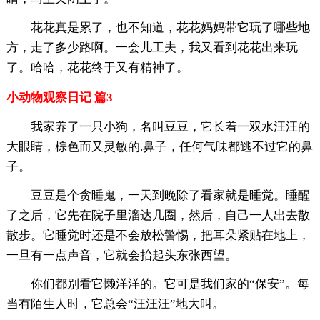
花花真是累了，也不知道，花花妈妈带它玩了哪些地
方，走了多少路啊。一会儿工夫，我又看到花花出来玩
了。哈哈，花花终于又有精神了。
小动物观察日记 篇3
我家养了一只小狗，名叫豆豆，它长着一双水汪汪的
大眼睛，棕色而又灵敏的.鼻子，任何气味都逃不过它的鼻
子。
豆豆是个贪睡鬼，一天到晚除了看家就是睡觉。睡醒
了之后，它先在院子里溜达几圈，然后，自己一人出去散
散步。它睡觉时还是不会放松警惕，把耳朵紧贴在地上，
一旦有一点声音，它就会抬起头东张西望。
你们都别看它懒洋洋的。它可是我们家的“保安”。每
当有陌生人时，它总会“汪汪汪”地大叫。