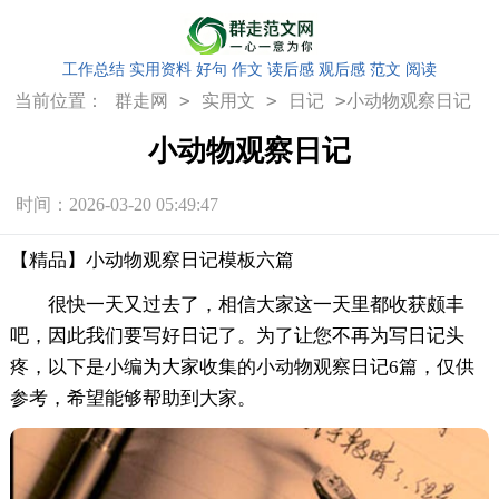
工作总结
实用资料
好句
作文
读后感
观后感
范文
阅读
>
>
>
当前位置：
群走网
实用文
日记
小动物观察日记
小动物观察日记
时间：2026-03-20 05:49:47
【精品】小动物观察日记模板六篇
很快一天又过去了，相信大家这一天里都收获颇丰
吧，因此我们要写好日记了。为了让您不再为写日记头
疼，以下是小编为大家收集的小动物观察日记6篇，仅供
参考，希望能够帮助到大家。