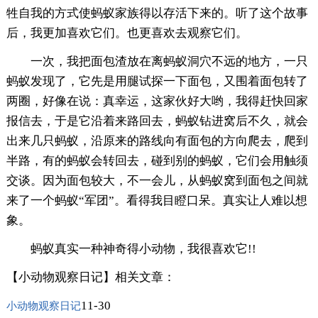
牲自我的方式使蚂蚁家族得以存活下来的。听了这个故事
后，我更加喜欢它们。也更喜欢去观察它们。
一次，我把面包渣放在离蚂蚁洞穴不远的地方，一只
蚂蚁发现了，它先是用腿试探一下面包，又围着面包转了
两圈，好像在说：真幸运，这家伙好大哟，我得赶快回家
报信去，于是它沿着来路回去，蚂蚁钻进窝后不久，就会
出来几只蚂蚁，沿原来的路线向有面包的方向爬去，爬到
半路，有的蚂蚁会转回去，碰到别的蚂蚁，它们会用触须
交谈。因为面包较大，不一会儿，从蚂蚁窝到面包之间就
来了一个蚂蚁“军团”。看得我目瞪口呆。真实让人难以想
象。
蚂蚁真实一种神奇得小动物，我很喜欢它!!
【小动物观察日记】相关文章：
11-30
小动物观察日记