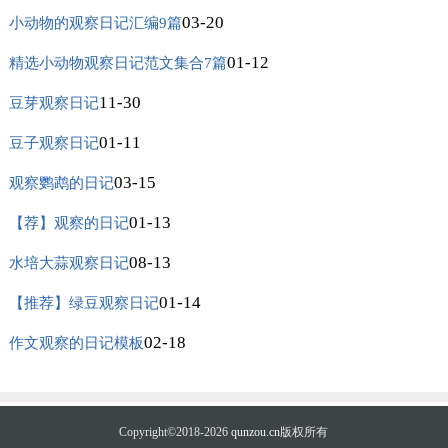
03-20
小动物的观察日记汇编9篇
01-12
精选小动物观察日记范文集合7篇
11-30
豆芽观察日记
01-11
豆子观察日记
03-15
观察鹦鹉的日记
01-13
【荐】观察的日记
08-13
水培大蒜观察日记
01-14
【推荐】绿豆观察日记
02-18
作文观察的日记模板
Copyright©2018-2026
qunzou.cn
版权所有