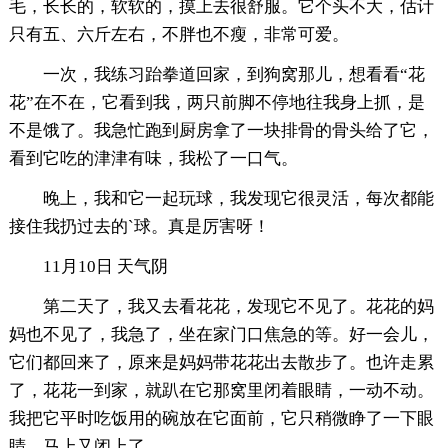
毛，长长的，软软的，摸上去很舒服。它个头不大，估计
只有五、六斤左右，不胖也不瘦，非常可爱。
一次，我练习跆拳道回家，到狗窝那儿，想看看“花
花”在不在，它看到我，两只前脚不停地往我身上抓，是
不是饿了。我急忙跑到厨房拿了一块排骨的骨头给了它，
看到它吃的津津有味，我松了一口气。
晚上，我和它一起玩球，我发现它很灵活，每次都能
接住我扔过去的`球。真是厉害呀！
11月10日 天气阴
第二天了，我又去看花花，发现它不见了。花花的妈
妈也不见了，我急了，坐在家门口焦急的等。好一会儿，
它们都回来了，原来是妈妈带花花出去散步了。也许走累
了，花花一到家，就趴在它那窝里闭着眼睛，一动不动。
我把它平时吃饭用的碗放在它面前，它只稍微睁了一下眼
睛，马上又闭上了。