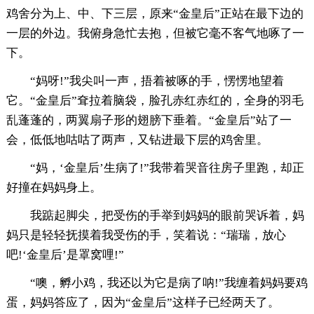
鸡舍分为上、中、下三层，原来“金皇后”正站在最下边的
一层的外边。我俯身急忙去抱，但被它毫不客气地啄了一
下。
“妈呀!”我尖叫一声，捂着被啄的手，愣愣地望着
它。“金皇后”耷拉着脑袋，脸孔赤红赤红的，全身的羽毛
乱蓬蓬的，两翼扇子形的翅膀下垂着。“金皇后”站了一
会，低低地咕咕了两声，又钻进最下层的鸡舍里。
“妈，‘金皇后’生病了!”我带着哭音往房子里跑，却正
好撞在妈妈身上。
我踮起脚尖，把受伤的手举到妈妈的眼前哭诉着，妈
妈只是轻轻抚摸着我受伤的手，笑着说：“瑞瑞，放心
吧!‘金皇后’是罩窝哩!”
“噢，孵小鸡，我还以为它是病了呐!”我缠着妈妈要鸡
蛋，妈妈答应了，因为“金皇后”这样子已经两天了。