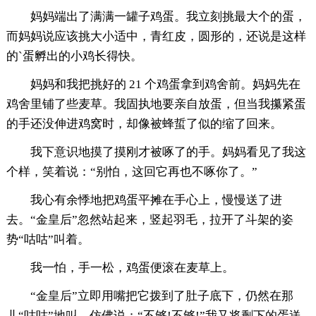
妈妈端出了满满一罐子鸡蛋。我立刻挑最大个的蛋，
而妈妈说应该挑大小适中，青红皮，圆形的，还说是这样
的`蛋孵出的小鸡长得快。
妈妈和我把挑好的 21 个鸡蛋拿到鸡舍前。妈妈先在
鸡舍里铺了些麦草。我固执地要亲自放蛋，但当我攥紧蛋
的手还没伸进鸡窝时，却像被蜂蜇了似的缩了回来。
我下意识地摸了摸刚才被啄了的手。妈妈看见了我这
个样，笑着说：“别怕，这回它再也不啄你了。”
我心有余悸地把鸡蛋平摊在手心上，慢慢送了进
去。“金皇后”忽然站起来，竖起羽毛，拉开了斗架的姿
势“咕咕”叫着。
我一怕，手一松，鸡蛋便滚在麦草上。
“金皇后”立即用嘴把它拨到了肚子底下，仍然在那
儿“咕咕”地叫，仿佛说：“不够!不够!”我又将剩下的蛋送