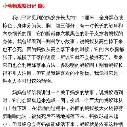
小动物观察日记 篇6
我们平常见到的蚂蚁身长大约1—2厘米，全身黑色或
棕色，身体分为头、胸、腹三部分，有一对长长的触角和
六条细长的腿，它的腿就像六根黑色的带子支撑着蚂蚁的
身体。我曾经看到一则科学小故事，说蚂蚁从高空掉下来
也不会死。因为蚂蚁从高空落下来的时候，它的'六条腿都
张开，减慢了下落的速度，所以它就不会被摔死了。看来
它们也会利用降落伞方法，多聪明的蚂蚁啊！别看蚂蚁长
得不引人注目，但它是我最喜欢的小动物。我觉得它是一
种令人不可思议的动物。
妈妈曾经给我讲过一个关于蚂蚁的故事，说蚂蚁遇到
时，它们会聚集起来抱成一团，变成一个巨大的蚂蚁球从
山上往下滚，在滚动的过程中，外面的蚂蚁被大火烧得劈
劈啪啪地响，被烧死后不断地掉落下来，蚂蚁球越来越
小，但最终总会有蚂蚁能成活下来，蚂蚁就是依靠这种牺