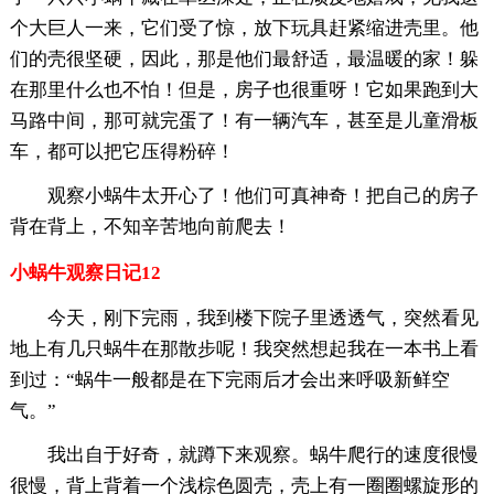
个大巨人一来，它们受了惊，放下玩具赶紧缩进壳里。他
们的壳很坚硬，因此，那是他们最舒适，最温暖的家！躲
在那里什么也不怕！但是，房子也很重呀！它如果跑到大
马路中间，那可就完蛋了！有一辆汽车，甚至是儿童滑板
车，都可以把它压得粉碎！
观察小蜗牛太开心了！他们可真神奇！把自己的房子
背在背上，不知辛苦地向前爬去！
小蜗牛观察日记12
今天，刚下完雨，我到楼下院子里透透气，突然看见
地上有几只蜗牛在那散步呢！我突然想起我在一本书上看
到过：“蜗牛一般都是在下完雨后才会出来呼吸新鲜空
气。”
我出自于好奇，就蹲下来观察。蜗牛爬行的速度很慢
很慢，背上背着一个浅棕色圆壳，壳上有一圈圈螺旋形的