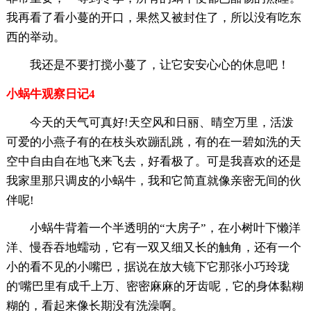
我再看了看小蔓的开口，果然又被封住了，所以没有吃东
西的举动。
我还是不要打搅小蔓了，让它安安心心的休息吧！
小蜗牛观察日记4
今天的天气可真好!天空风和日丽、晴空万里，活泼
可爱的小燕子有的在枝头欢蹦乱跳，有的在一碧如洗的天
空中自由自在地飞来飞去，好看极了。可是我喜欢的还是
我家里那只调皮的小蜗牛，我和它简直就像亲密无间的伙
伴呢!
小蜗牛背着一个半透明的“大房子”，在小树叶下懒洋
洋、慢吞吞地蠕动，它有一双又细又长的触角，还有一个
小的看不见的小嘴巴，据说在放大镜下它那张小巧玲珑
的'嘴巴里有成千上万、密密麻麻的牙齿呢，它的身体黏糊
糊的，看起来像长期没有洗澡啊。