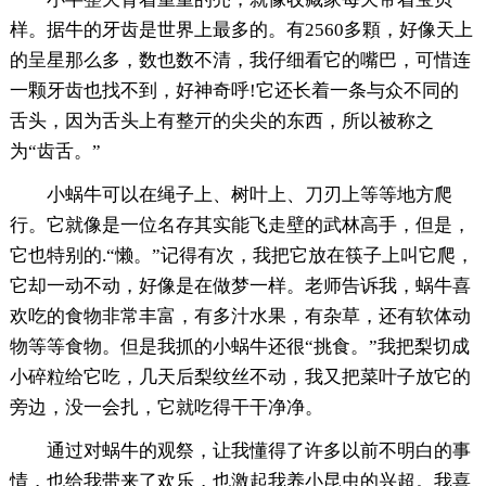
样。据牛的牙齿是世界上最多的。有2560多顆，好像天上
的呈星那么多，数也数不清，我仔细看它的嘴巴，可惜连
一颗牙齿也找不到，好神奇呼!它还长着一条与众不同的
舌头，因为舌头上有整亓的尖尖的东西，所以被称之
为“齿舌。”
小蜗牛可以在绳子上、树叶上、刀刃上等等地方爬
行。它就像是一位名存其实能飞走壁的武林高手，但是，
它也特别的.“懒。”记得有次，我把它放在筷子上叫它爬，
它却一动不动，好像是在做梦一样。老师告诉我，蜗牛喜
欢吃的食物非常丰富，有多汁水果，有杂草，还有软体动
物等等食物。但是我抓的小蜗牛还很“挑食。”我把梨切成
小碎粒给它吃，几天后梨纹丝不动，我又把菜叶子放它的
旁边，没一会扎，它就吃得干干净净。
通过对蜗牛的观祭，让我懂得了许多以前不明白的事
情，也给我带来了欢乐，也激起我养小昆虫的兴超。我喜