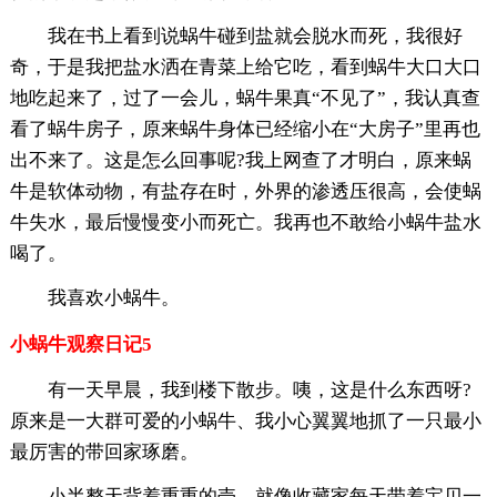
我在书上看到说蜗牛碰到盐就会脱水而死，我很好
奇，于是我把盐水洒在青菜上给它吃，看到蜗牛大口大口
地吃起来了，过了一会儿，蜗牛果真“不见了”，我认真查
看了蜗牛房子，原来蜗牛身体已经缩小在“大房子”里再也
出不来了。这是怎么回事呢?我上网查了才明白，原来蜗
牛是软体动物，有盐存在时，外界的渗透压很高，会使蜗
牛失水，最后慢慢变小而死亡。我再也不敢给小蜗牛盐水
喝了。
我喜欢小蜗牛。
小蜗牛观察日记5
有一天早晨，我到楼下散步。咦，这是什么东西呀?
原来是一大群可爱的小蜗牛、我小心翼翼地抓了一只最小
最厉害的带回家琢磨。
小半整天背着重重的売，就像收藏家每天带着宝贝一