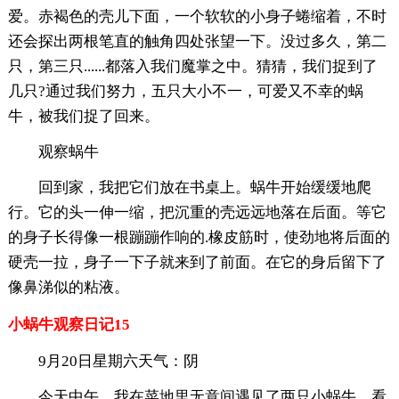
爱。赤褐色的壳儿下面，一个软软的小身子蜷缩着，不时
还会探出两根笔直的触角四处张望一下。没过多久，第二
只，第三只......都落入我们魔掌之中。猜猜，我们捉到了
几只?通过我们努力，五只大小不一，可爱又不幸的蜗
牛，被我们捉了回来。
观察蜗牛
回到家，我把它们放在书桌上。蜗牛开始缓缓地爬
行。它的头一伸一缩，把沉重的壳远远地落在后面。等它
的身子长得像一根蹦蹦作响的.橡皮筋时，使劲地将后面的
硬壳一拉，身子一下子就来到了前面。在它的身后留下了
像鼻涕似的粘液。
小蜗牛观察日记15
9月20日星期六天气：阴
今天中午，我在菜地里无意间遇见了两只小蜗牛，看