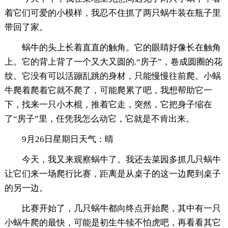
着它们可爱的小模样，我忍不住抓了两只蜗牛装在瓶子里
带回了家。
蜗牛的头上长着直直的触角。它的眼睛好像长在触角
上。它的背上背了一个又大又圆的.“房子”，卷成圆圈的花
纹。它没有可以活蹦乱跳的身材，只能慢慢往前爬。小蜗
牛爬着爬着它就不爬了，可能爬累了吧，我想帮助它一
下，找来一只小木棍，推着它走，突然，它把身子缩在
了“房子”里，任凭我怎么动它，它就是不肯出来。
9月26日星期日天气：晴
今天，我又来观察蜗牛了。我还去菜园多抓几只蜗牛
让它们来一场爬行比赛，距离是从桌子的这一边爬到桌子
的另一边。
比赛开始了，几只蜗牛都向终点开始爬，其中有一只
小蜗牛爬的最快，可能是初生牛犊不怕虎吧，再看看其它