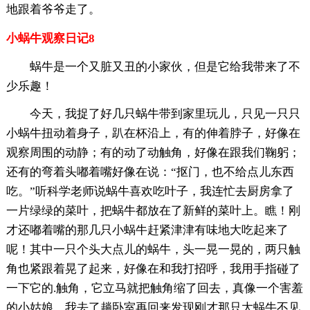
地跟着爷爷走了。
小蜗牛观察日记8
蜗牛是一个又脏又丑的小家伙，但是它给我带来了不
少乐趣！
今天，我捉了好几只蜗牛带到家里玩儿，只见一只只
小蜗牛扭动着身子，趴在杯沿上，有的伸着脖子，好像在
观察周围的动静；有的动了动触角，好像在跟我们鞠躬；
还有的弯着头嘟着嘴好像在说：“抠门，也不给点儿东西
吃。”听科学老师说蜗牛喜欢吃叶子，我连忙去厨房拿了
一片绿绿的菜叶，把蜗牛都放在了新鲜的菜叶上。瞧！刚
才还嘟着嘴的那几只小蜗牛赶紧津津有味地大吃起来了
呢！其中一只个头大点儿的蜗牛，头一晃一晃的，两只触
角也紧跟着晃了起来，好像在和我打招呼，我用手指碰了
一下它的.触角，它立马就把触角缩了回去，真像一个害羞
的小姑娘。我去了趟卧室再回来发现刚才那只大蜗牛不见