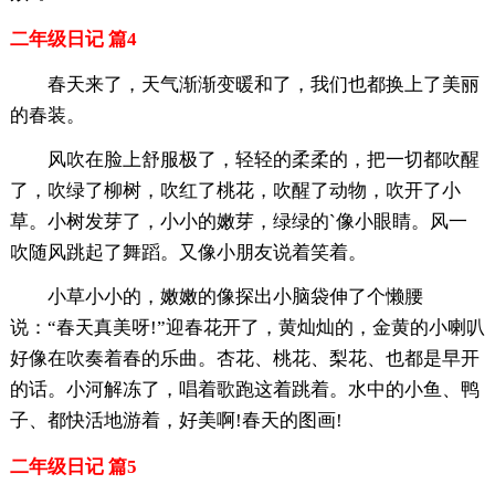
二年级日记 篇4
春天来了，天气渐渐变暖和了，我们也都换上了美丽
的春装。
风吹在脸上舒服极了，轻轻的柔柔的，把一切都吹醒
了，吹绿了柳树，吹红了桃花，吹醒了动物，吹开了小
草。小树发芽了，小小的嫩芽，绿绿的`像小眼睛。风一
吹随风跳起了舞蹈。又像小朋友说着笑着。
小草小小的，嫩嫩的像探出小脑袋伸了个懒腰
说：“春天真美呀!”迎春花开了，黄灿灿的，金黄的小喇叭
好像在吹奏着春的乐曲。杏花、桃花、梨花、也都是早开
的话。小河解冻了，唱着歌跑这着跳着。水中的小鱼、鸭
子、都快活地游着，好美啊!春天的图画!
二年级日记 篇5