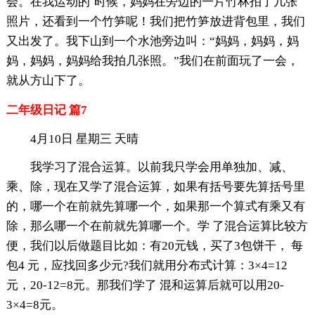
会。在我运动的`时候，妈妈在旁边的一片竹林拍了几张
照片，还看到一个竹笋呢！我们把竹笋放进背包里，我们
又出发了。我下山到一个水池旁边叫：“妈妈，妈妈，妈
妈，妈妈，妈妈给我拍几张照。”我们在前面玩了一会，
就从方山下了。
二年级日记 篇7
4月10日 星期三 天晴
我学习了混合运算。以前我只学会用单独加、减、
乘、除，现在又学了混合运算，如果有括号要先算括号里
的，哪一个在前就先算哪一个，如果那一个算式有乘又有
除，那么哪一个在前就先算哪一个。学 了混合运算比较方
便，我们以后做题目比如：有20元钱，买了3包饼干， 每
包4 元，应找回多少元?我们就用分布式计算：3×4=12
元，20-12=8元。那我们学了 混和运算后就可以用20-
3×4=8元。