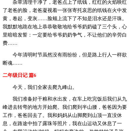
杂草清理干净了，老爸点上了纸钱，红红的火焰映红
了老爸的脸，老爸凝视着一张张寄托哀思的纸钱在火中发
黄，卷起，变灰……脸颊上流下了不知是泪水还是汗珠。
我默默地跪在地上恭恭敬敬地给爷爷奶奶磕了三个头，心
里暗暗发誓：一定要给爷爷奶奶争气，不让他们的辛劳白
费……
今年清明时节虽然没有雨纷纷，但是路上行人一样欲
断魂……
二年级日记 篇6
今天，我们全家去爬九峰山。
我们准备好干粮和水出发，在车上吃完饭后我们从九
峰进去转弯的地方开始爬。我们爬到半山腰，爸爸因为要
工作，爸爸回去了。我和妈妈从山脚爬到山顶一直没休
息，在路途中拍了露珠等照片，我在山运动又休息了一