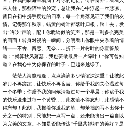
客，在我的脑海里填满了对你的记忆。倚在窗外，看着人
来人往，那些陌生的脸宠，总让我在心中浮起一丝悲凉。
昔日在初中携手度过的四季，每一个角落见证了我们的友
情。记得那年秋季，蜡黄的树叶都落叶归根，踏上去，发
出“咯吱”声响，配上你脆铃似的笑声，那是一副多么完美
的画面！转身对视的一瞬间，分明看出你眼中夹杂着的情
绪——不舍、留恋、无奈……折下一片树叶的你宣誓般
道：“就算秋风萧瑟，我也要做最后一片绿叶！”你可曾知
道？在我心中为你保存的叶子，已越来越绿了。
茫茫人海能相逢，点点滴滴多少情谊深深重！让彼此
岁月不再蹉跎，让快乐不再吝啬。你给予我的关心温过每
一个冬季；你赠予我的问候清新过每一个早晨；你赋予我
的快乐送走过每一个黄昏……此友谊不得忘却，此感情不
得忘却！此刻，我握着你送我的笔，却笨拙的写不出你十
分之一的特别，只能想一点写一点，还未能挤出一篇自以
为完美的文章。不知是否能传达“千里共婵娟”的美好？是