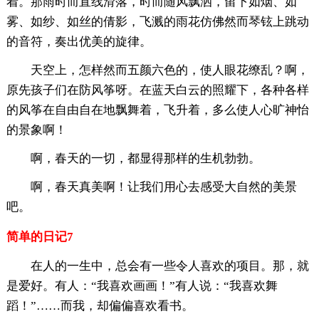
着。那雨时而直线滑落，时而随风飘洒，留下如烟、如
雾、如纱、如丝的倩影，飞溅的雨花仿佛然而琴铉上跳动
的音符，奏出优美的旋律。
天空上，怎样然而五颜六色的，使人眼花缭乱？啊，
原先孩子们在防风筝呀。在蓝天白云的照耀下，各种各样
的风筝在自由自在地飘舞着，飞升着，多么使人心旷神怡
的景象啊！
啊，春天的一切，都显得那样的生机勃勃。
啊，春天真美啊！让我们用心去感受大自然的美景
吧。
简单的日记7
在人的一生中，总会有一些令人喜欢的项目。那，就
是爱好。有人：“我喜欢画画！”有人说：“我喜欢舞
蹈！”……而我，却偏偏喜欢看书。