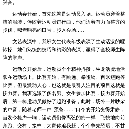
兴奋。
运动会开始，首先这就是运动员入场。运动员穿着整
洁的服装，伴随着运动员进行曲，他们迈着有力而整齐的
步伐，喊着响亮的口号，步入会场……
文艺表演中，我班女生代表年级表演了生动活泼的哑
铃操，她们熟练的技巧和精彩的表演，赢得了全校师生阵
阵的掌声。
运动会开始后，运动员个个精神抖擞，生龙活虎地活
跃在运动场上。比赛开始，有跳远、举哑铃、百米短跑等
比赛，但最激动人心，也这就是最引人注目的项目这就是
接力赛。我班选派了多名男、女生参加比赛，接力赛开始
后，第一棒运动员做好了起跑准备，此时，场外一片吵杂
的声音，随着老师一声“预备……”口令的开始变得肃静，
当发令枪声一响，运动员们像离弦的箭一样，飞快地向前
奔跑。交棒，接棒，大家你追我赶，个个争先恐后，不甘