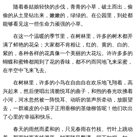
随着春姑娘轻快的步伐，青青的小草，破土而出，偷
偷的从土里钻出来，嫩嫩的，绿绿的。在公园里，到处都
能够看见这一些生命力顽强的小草。
在这一个温暖的季节里，在树林里，许多的树木都开
满了鲜艳的花朵；大家都不肯相让，红的、黄的、白的、
紫的，各种各样的花真像一个美丽的大花坛。许许多多的
蝴蝶和蜜蜂都闻到了花的香味，都不约而同地飞来采蜜，
在半空中飞来飞去。
在树林里，许多的小鸟在自由自在欢乐地飞翔着，高
兴起来，然后便唱出清脆悦耳的曲子，和煦的春光吹拂着
小河，河水忽然被一阵悦耳、动听的笛声所牵动，放眼望
去，一群顽皮的小孩子正用垂柳的茎做柳笛呢！他们吹出
了心里的'幸福和快乐。
春天的雨然而柔和的，只见春雨在竹枝、竹叶上跳动