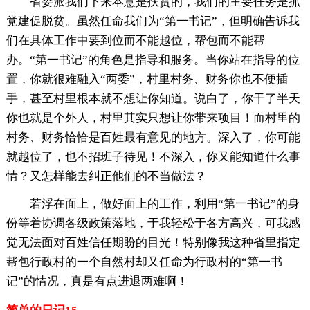
省委派我们下来本意是扶贫的，我们的主要任务是抓
党建促脱贫。虽然任命我们为“第一书记”，但明确告诉我
们在具体工作中要到位而不能越位，帮包而不能帮
办。“第一书记”的角色是指导和服务。当你站在指导的位
置，你就很难融入“两委”，村里村务、财务你也不便插
手，甚至村里根本就不想让你知道。说白了，你干了半天
你也就是个外人，村里其实只想让你带来项目！而村里的
村务、财务恰恰是百姓最有意见的地方。深入了，你可能
就越位了，也不招班子待见！不深入，你又能知道什么事
情？又怎样能去纠正他们的不当做法？
若浮在面上，做好面上的工作，利用“第一书记”的身
份等着协调各级政策落地，于我轻松于各方高兴，可我感
觉无法面对百姓信任期盼的目光！特别像我这种省里指定
帮包行政村的一个自然村却又任命为行政村的“第一书
记”的情况，真是有点进退两难啊！