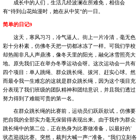
成长中的人们，生活几经波澜在所难免，相信会
有“待到山花灿漫时，她在从中笑”的一日。
简单的日记9
这天，寒风习习，冷气逼人。街上一片冷清，毫无色
彩十分朴素，仿佛冬天把一切都冰冻了一样。可我们学校
却热闹非凡人声鼎沸，像冬天里的阳光，融化冰雪照亮大
地。原先我们正在举办冬季运动会呀。这次运动会一共有
四个项目：单人跳绳、群众跳长绳、拔河、赶实心球。然
而最令我一生难忘的这就是群众跳长绳，因为这个项目充
分表现了我们班级的团队精神和团结意识，并且我们透过
努力得到了难能可贵的第一名。
在群众跳长绳的比赛前，运动员们跃跃欲试，仿佛要
把自我的全部实力毫无保留得表现出来。由于我作为群众
跳长绳中的第二位，正在热身为比赛做准备，以最好的`
状态迎战比赛。突然，裁判大喊一声:“准备。”我们立刻各