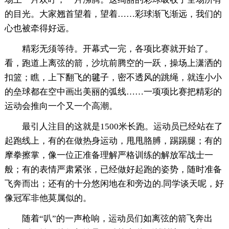
的目光。大家翘首望着，望着……彩球渐飞渐远，我们的
心也被牵得好远。
精彩无须等待。开幕式一完，各项比赛就开始了。
看，跑道上离弦的箭，沙坑前腾空的一跃，操场上潇洒的
扣篮；瞧，上下翻飞的毽子，密不透风的跳绳，就连小小
的垒球都在空中画出美丽的弧线……一项项比赛把精彩的
运动会推向一个又一个高潮。
最引人注目的这就是1500米长跑。运动员已经站在了
起跑线上，有的在做热身运动，甩甩胳膊，踢踢腿；有的
摩拳擦掌，像一位正准备理解严格训练的解放军战士一
般；有的表情严肃紧张，已经做好起跑的姿势，随时准备
飞奔而出；还有的十分悠闲地在和旁边的.同学谈天呢，好
像冠军非他莫属似的。
随着“叭”的一声枪响，运动员们如离弦的箭飞奔出