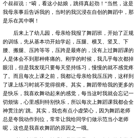
个叔叔说：“嗬，看这小姑娘，跳得真起劲！”当然，这是
我母亲事后告诉我的，当时的我沉浸在自创的舞蹈中，那
是乐在其中啊！
后来上了幼儿园，母亲给我报了舞蹈班，开始了正规
的训练，先从基本功开始学起，压腿、横叉、竖叉、下
腰、搬腿、压跨等等，压跨是最疼的，没有上过舞蹈课的
人是体会不到那种疼痛的。刚学的时候，我几乎每次都掉
眼泪，但是我发现只要每天坚持练习，慢慢的就不感觉疼
了。而且每次上课之前，我都让母亲给我压压跨，这样到
了课上练习时就不觉得很疼。其实，舞蹈带给我的更多的
是快乐，我喜欢舞动起来的感觉，每当这时我就会忘记一
切烦恼，心里感到特别快乐，所以每次上舞蹈课我都会全
神贯注的`跳。其实，我也有点小虚荣心，因为舞蹈老师
总是夸我动作到位，常常让我给同学们做示范当小老师
呢，这也是我喜欢舞蹈的原因之一哦。