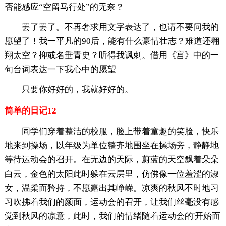
否能感应“空留马行处”的无奈？
罢了罢了。不再奢求用文字表达了，也请不要问我的
愿望了！我一平凡的90后，能有什么豪情壮志？难道还翱
翔太空？抑或名垂青史？听得我讽刺。借用《宫》中的一
句台词表达一下我心中的愿望——
只要你好好的，我就好好的。
简单的日记12
同学们穿着整洁的校服，脸上带着童趣的笑脸，快乐
地来到操场，以年级为单位整齐地围坐在操场旁，静静地
等待运动会的召开。在无边的天际，蔚蓝的天空飘着朵朵
白云，金色的太阳此时躲在云层里，仿佛像一位羞涩的淑
女，温柔而矜持，不愿露出其峥嵘。凉爽的秋风不时地习
习吹拂着我们的颜面，运动会的召开，让我们丝毫没有感
觉到秋风的凉意，此时，我们的情绪随着运动会的'开始而