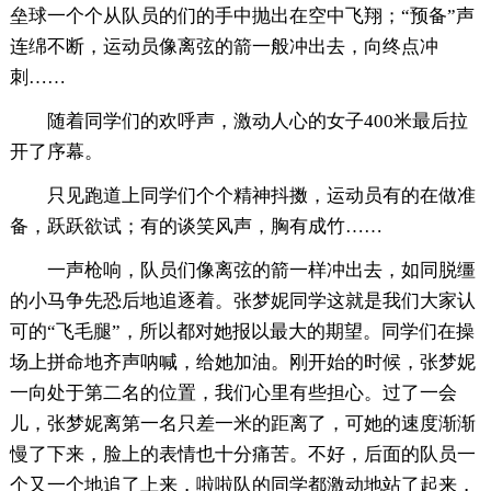
垒球一个个从队员的们的手中抛出在空中飞翔；“预备”声
连绵不断，运动员像离弦的箭一般冲出去，向终点冲
刺……
随着同学们的欢呼声，激动人心的女子400米最后拉
开了序幕。
只见跑道上同学们个个精神抖擞，运动员有的在做准
备，跃跃欲试；有的谈笑风声，胸有成竹……
一声枪响，队员们像离弦的箭一样冲出去，如同脱缰
的小马争先恐后地追逐着。张梦妮同学这就是我们大家认
可的“飞毛腿”，所以都对她报以最大的期望。同学们在操
场上拼命地齐声呐喊，给她加油。刚开始的时候，张梦妮
一向处于第二名的位置，我们心里有些担心。过了一会
儿，张梦妮离第一名只差一米的距离了，可她的速度渐渐
慢了下来，脸上的表情也十分痛苦。不好，后面的队员一
个又一个地追了上来，啦啦队的同学都激动地站了起来，