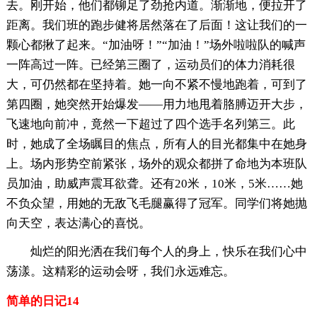
去。刚开始，他们都铆足了劲抢内道。渐渐地，便拉开了
距离。我们班的跑步健将居然落在了后面！这让我们的一
颗心都揪了起来。“加油呀！”“加油！”场外啦啦队的喊声
一阵高过一阵。已经第三圈了，运动员们的体力消耗很
大，可仍然都在坚持着。她一向不紧不慢地跑着，可到了
第四圈，她突然开始爆发——用力地甩着胳膊迈开大步，
飞速地向前冲，竟然一下超过了四个选手名列第三。此
时，她成了全场瞩目的焦点，所有人的目光都集中在她身
上。场内形势空前紧张，场外的观众都拼了命地为本班队
员加油，助威声震耳欲聋。还有20米，10米，5米……她
不负众望，用她的无敌飞毛腿赢得了冠军。同学们将她抛
向天空，表达满心的喜悦。
灿烂的阳光洒在我们每个人的身上，快乐在我们心中
荡漾。这精彩的运动会呀，我们永远难忘。
简单的日记14