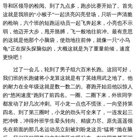
导和区领导的检阅。到了九点多，跑步比赛开始了。首先
这就是我班的“小猴子”一起洪亮闪亮登场，只听一声清脆
的枪响，六个班的短跑运动员一起飞奔起来，小亮也不示
弱，他迈开大步，甩开胳膊，飞一般地往前冲。最有意思
的这就是他那个小脑袋，使劲地往前伸，就像一只“小乌
龟”正在探头探脑似的，大概这就是为了重量前倾，速度
更快吧！
过了一会儿，轮到了男子组六百米长跑。这回可好，
我们班的长跑健将小龙算这就是有了英雄用武之地了。他
的耐力在全年级这就是数一数二的。赛跑开始后他以惊人
的“悠闲速度”跑到了前四名。一圈、二圈下来，外班同学
都发动了好几次冲刺。可小龙一点也不慌张，一向坚持第
四名。到了第三圈时，小龙的劲头可全来了，一连发起三
把冲锋，冲得外班学生晕头转向、精疲力尽。原先遥遥领
先在前面的那几名运动员立刻被刘盼龙这员“猛将”抛在脑