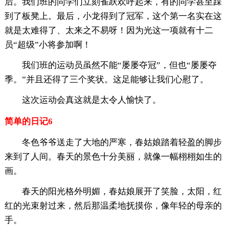
后。我们班的同学们立刻雀跃欢呼起来，有的同学甚至踩
到了板凳上。最后，小龙得到了冠军，这个第一名实在这
就是太难得了、太来之不易呀！因为光这一项就有十二
员“超级”小将参加啊！
我们班的运动员虽然不能“屡屡夺冠”，但也“屡屡夺
季。”并且还得了三个奖状。这足能够让我们心慰了。
这次运动会真这就是太令人愉快了。
简单的日记6
冬色爷爷送走了大地的严寒，春姑娘踏着轻盈的脚步
来到了人间。春天的景色十分美丽，就像一幅栩栩如生的
画。
春天的阳光格外明媚，春姑娘展开了笑脸，太阳，红
红的光束射过来，然后那温柔地抚摸你，像年轻的母亲的
手。