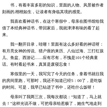
书，有着丰富多彩的知识，里面的人物、风景被作者
刻画的.栩栩如生，让读者有身临其境的感觉。
我喜欢看神话书，在这个寒假中，母亲在图书馆给我
借了本经典神话书，带回家后，我就津津有味的看了起
来。
我一翻开目录，哇噻！里面有这么多好看的神话呀：
有月亮女神的传说、猎户座的来历、八仙过海、三打红孩
儿、鱼盆、西游记……应有尽有，不愧是101个经典童
话。有时看起书来，真算是废寝忘食！
寒假里的一天，我写完了今天的任务，拿着书就往我
的房间里跑，可那时，我还不知道已经5：00了，是吃饭
的时间。可是，我早已钻进了书中，还吃什么饭呀！
母亲叫了我两三次，我每次都说：“知道了，马上就
去！”这样光说不做，可把母亲给惹极了，她生气地走到