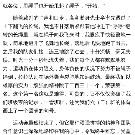
就各位，甩绳手也开始甩起了绳子，“开始。”
随着裁判的哨声和口令，高竞淞身先士卒率先透过了
上下翻飞的长绳。我也不甘落后紧跟着他冲进了“呼呼”翻
转的长绳里，就在绳子向我飞来时，我眼疾手快轻盈地一
跃，简单地避开了飞舞地长绳，落地后飞快地跑了出去。
之后我的队友们接二连三地跳了过去，十分流畅，毫无失
误。时光一分一秒地流失着，我们每个人都在默默地努
力，运动员在体力透支，身体负伤的状况下努力不被绳子
绊倒，拉拉队则在场外嘶声裂肺地加油鼓劲。最终我们以
雄厚的实力，顽强的精神跳了二百三十一个，荣获第一
名。这个第一名这就是难得、可贵的，它不仅仅突破了我
们班级零的记录，一雪班耻，还为我们六（二）班的体育
画上了一个圆满的句号。
运动会虽然结束了，但它那种顽强拼搏的精神和团队
合作意识已深深地烙印在我的心中，令我终生难忘，受益