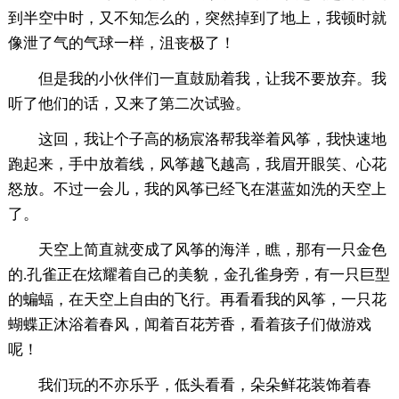
到半空中时，又不知怎么的，突然掉到了地上，我顿时就
像泄了气的气球一样，沮丧极了！
但是我的小伙伴们一直鼓励着我，让我不要放弃。我
听了他们的话，又来了第二次试验。
这回，我让个子高的杨宸洛帮我举着风筝，我快速地
跑起来，手中放着线，风筝越飞越高，我眉开眼笑、心花
怒放。不过一会儿，我的风筝已经飞在湛蓝如洗的天空上
了。
天空上简直就变成了风筝的海洋，瞧，那有一只金色
的.孔雀正在炫耀着自己的美貌，金孔雀身旁，有一只巨型
的蝙蝠，在天空上自由的飞行。再看看我的风筝，一只花
蝴蝶正沐浴着春风，闻着百花芳香，看着孩子们做游戏
呢！
我们玩的不亦乐乎，低头看看，朵朵鲜花装饰着春