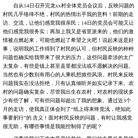
自从14日召开完龙xx村全体党员会议后，反映问题的
村民几乎络绎不绝，村民的热情出乎我的意料！前期的走
访、交流，让他们感觉我很亲民；14日的党员会可能又让
他们感觉我很务实；再加上我又是省里派来的，他们的激
情被点燃起来，可能也燃起了希望之火吧！说起来这是好
事，说明我的工作得到了村民的认可，但村民反映的种种
问题也确实给我带来了很大的压力，这些问题牵涉的太广
太复杂，有些是镇上甚至县里都没法或不愿解决的问题。
当然也有少数别有用心的人乘机想掀些风浪。村民来反映
问题我实在没法拒绝，只有认真倾听并如实记录下来。农
村的问题确实复杂，尽管我出生在农村，对农村的现状多
少有些了解，可有些问题却超出了我的想象。通过近3个
月的走访，使我真正体会到了“纸上得来终觉浅，绝知此
事要躬行”的.含义！面对村民反映的问题，有时让我感觉
很无助，有哪些事情是我能控制得了的呢？