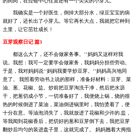
的肉肉，在拉链中心住置还有一个尖尖的小芽儿。
我确实是一个好医生，倒掉大部分水，绿豆宝宝的病
就好了，还长出了小芽儿。等它再长大点，我就把它种到
土里，让它茁壮成长！
豆芽观察日记 篇3
都这么大了，还不会做家务事。’’妈妈又这样对我
说。我想：我可一定要学会做家务，我妈妈分担些劳动。
于是，我对妈妈说‘‘妈妈我要学炒豆芽。’’妈妈高兴地同
意了。 我照着劳动书上说的那样，准备好材料：豆芽、菜
油、葱、花椒、盐。炒前把豆芽淘洗干净，然后把水沥
干，把葱切成小节，一切准备好了，我便烧上锅，烧的很
热的时候倒进了菜油，菜油倒进锅里时，我怕烫着了，便
十分在意。等油泡消失了，我就放进了花椒和少许的.盐，
等我闻到花椒香后，把切好的葱和豆芽倒下去，我把豆芽
翻炒后均匀的装进盘子里，这就完成了。 妈妈翘着大拇指