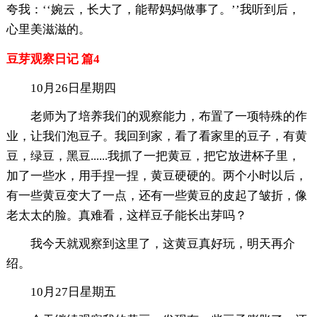
夸我：‘‘婉云，长大了，能帮妈妈做事了。’’我听到后，
心里美滋滋的。
豆芽观察日记 篇4
10月26日星期四
老师为了培养我们的观察能力，布置了一项特殊的作
业，让我们泡豆子。我回到家，看了看家里的豆子，有黄
豆，绿豆，黑豆......我抓了一把黄豆，把它放进杯子里，
加了一些水，用手捏一捏，黄豆硬硬的。两个小时以后，
有一些黄豆变大了一点，还有一些黄豆的皮起了皱折，像
老太太的脸。真难看，这样豆子能长出芽吗？
我今天就观察到这里了，这黄豆真好玩，明天再介
绍。
10月27日星期五