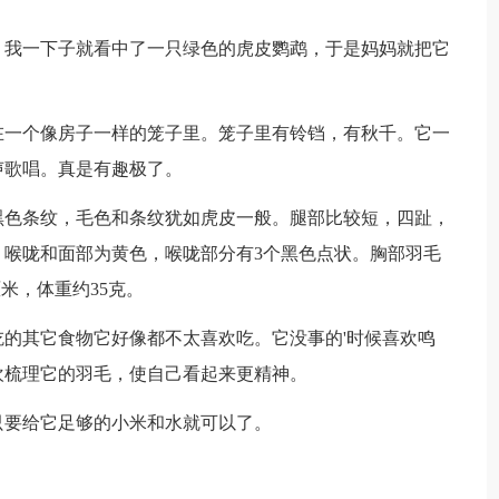
我一下子就看中了一只绿色的虎皮鹦鹉，于是妈妈就把它
一个像房子一样的笼子里。笼子里有铃铛，有秋千。它一
声歌唱。真是有趣极了。
色条纹，毛色和条纹犹如虎皮一般。腿部比较短，四趾，
喉咙和面部为黄色，喉咙部分有3个黑色点状。胸部羽毛
厘米，体重约35克。
其它食物它好像都不太喜欢吃。它没事的'时候喜欢鸣
欢梳理它的羽毛，使自己看起来更精神。
要给它足够的小米和水就可以了。