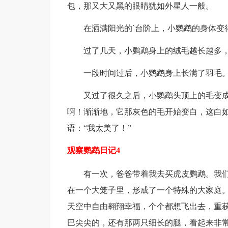
包，那又大又黑的眼睛犹如外星人一般。
在洒满阳光的`台阶上，小鹦鹉的身体变得
过了几天，小鹦鹉身上的绒毛越长越多，
一段时间过后，小鹦鹉身上长满了羽毛。
又过了很久之后，小鹦鹉头顶上的毛变成
啊！渐渐地，它那灰色的毛开始变白，这白
语：“我太美了！”
观察鹦鹉日记4
有一次，爸爸带着我去买虎皮鹦鹉。我们
在一个大笼子里，形成了一个特殊的大家庭
天空中自由翱翔幸福，个个都想飞出去，重
巴尖尖的，还有那两只细长的腿，看起来非