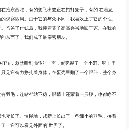
抢东西吃，有的想飞出去正在拍打笼子，有的.在着急
动的观察四周。由于它的与众不同，我喜欢上了它的个性。
里。爸爸了付钱后，我捧着笼子高高兴兴地回了家。在我的
喂的东西了，我们成了最亲密朋友。
转，忽然听到“噼啪”一声，蛋壳裂了一个小洞。呀！里
？只见它奋力挣扎着身体，在蛋壳里翻了一个跟斗，整个身
有羽毛，连站都站不稳，眼睛上还蒙着一层膜，睁都睁不
也变长了。慢慢地，趐膀上长出了一些细小的羽毛，接着
了，它可以看见外面的`世界了。