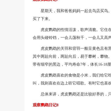
星期天，我和爸爸妈妈一起去鸟店买鸟。
买了下来。
虎皮鹦鹉的性情活泼，歌声清脆。它住在
会用头碰铃铛，一会儿荡秋千，一会儿又高
虎皮鹦鹉的关羽和背羽一般呈黄色且有黑
其中两趾向前，两趾向后，易于攀树，攀物。
带有细窄的黑边，平均寿命7年，体长16-18
虎皮鹦鹉喜欢的食物是小米，我们给它吃的
叫，我则喜欢在边上听它唱歌。有时它也喜
总体来讲，虎皮鹦鹉还是比较好养的，只
观察鹦鹉日记8