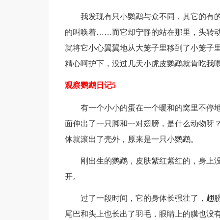
我发现有只小鹦鹉与众不同，其它的有的在
的叫唤着……而它却宁静的站在那里，头转
就将它小心翼翼地从大笼子里移到了小笼子
精心呵护下，没过几天小虎皮鹦鹉就肯吃我
观察鹦鹉日记5
有一个小小的蛋在一个暖和的窝里不停地打
面伸出了一只脚和一对翅膀，是什么动物呀
体就滚出了壳外，原来是一只小鹦鹉。
刚出生的鹦鹉，皮肤紫红紫红的，身上没
开。
过了一段时间，它的身体长强壮了，趐膀
尾巴和头上也长出了羽毛，眼睛上的膜也没有