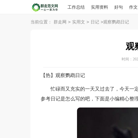
工作总结
实用资料
好句
作文
>
>
>
当前位置：
群走网
实用文
日记
观察鹦鹉日记
观
时间：2026-
【热】观察鹦鹉日记
忙碌而又充实的一天又过去了，今天一定
参考日记是怎么写的吧，下面是小编精心整