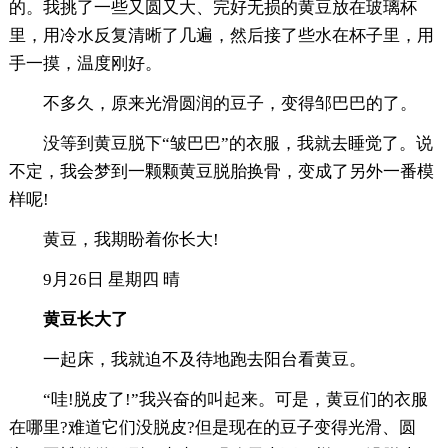
的。我挑了一些又圆又大、完好无损的黄豆放在玻璃杯
里，用冷水反复清晰了几遍，然后接了些水在杯子里，用
手一摸，温度刚好。
不多久，原来光滑圆润的豆子，变得邹巴巴的了。
没等到黄豆脱下“皱巴巴”的衣服，我就去睡觉了。说
不定，我会梦到一颗颗黄豆脱胎换骨，变成了另外一番模
样呢!
黄豆，我期盼着你长大!
9月26日 星期四 晴
黄豆长大了
一起床，我就迫不及待地跑去阳台看黄豆。
“哇!脱皮了!”我兴奋的叫起来。可是，黄豆们的衣服
在哪里?难道它们没脱皮?但是现在的豆子变得光滑、圆