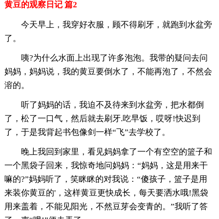
黄豆的观察日记 篇2
今天早上，我穿好衣服，顾不得刷牙，就跑到水盆旁
了。
咦?为什么水面上出现了许多泡泡。我带的疑问去问
妈妈，妈妈说，我的黄豆要倒水了，不能再泡了，不然会
溶的。
听了妈妈的话，我迫不及待来到水盆旁，把水都倒
了，松了一口气，然后就去刷牙.吃早饭，哎呀!快迟到
了，于是我背起书包像剑一样“飞”去学校了。
晚上我回到家里，看见妈妈拿了一个有空空的篮子和
一个黑袋子回来，我惊奇地问妈妈：“妈妈，这是用来干
嘛的?”妈妈听了，笑眯眯的对我说：“傻孩子，篮子是用
来装你黄豆的'，这样黄豆更快成长，每天要洒水哦!黑袋
用来盖着，不能见阳光，不然豆芽会变青的。”我听了答