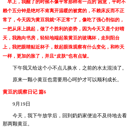
早上，我醒了的时候不像平常那样有一点的`困意，平时不
赖个五分钟是绝对不肯离开温暖的被窝的，不赖床反而不正
常了，今天因为黄豆我就“不正常”了，像吃了强心剂似的，
一把从床上跳起，做了个胜利的姿势，因为今天又是个好晴
天，我跑向书房，轻轻地端起装黄豆的玻璃杯，走到阳台
上，我把眼睛贴近杯子，鼓起眼珠观察有什么变化，和昨天
一样，更加的胀了，并且“皮肤”也有点皱。
下午我又给这个小不点儿换水，之前的水太混浊了。
原来一颗小黄豆也需要用心呵护才可以顺利成长。
黄豆的观察日记 篇6
9月19日
今天，我下午放学后，回到奶奶家便迫不及待地去看
那两颗黄豆。