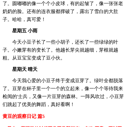
了。圆嘟嘟的像一个个小皮球，有的起皱了，像一张张老
奶奶的脸。还有的连衣服都撑破了，露出了雪白的大肚
子。哈哈，真可爱！
星期五 小雨
今天小豆子长了一些小胡子，还长了一些绿绿的叶
子。小嫩芽有的变长了。他越长芽尖就越细，芽根就越
粗。从豆宝宝变成了豆小伙。
星期天 晴天
今天我心爱的小豆子终于变成豆芽了。绿叶全都脱落
了。豆芽在杯子里一个一个的立起来，像一个个等待我来
检阅的'士兵，又像一片豆芽的森林。一阵风吹过，小豆芽
们跳起了优美的舞蹈，真好看啊！
黄豆的观察日记 篇5