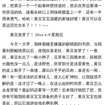
掉，把黄豆一个一个贴着杯壁排放好，然后在旁边塞满一
些弄湿的纸，接着在杯口上用保鲜膜盖上一半，还有一半
用来透气。哈哈！黄豆宝宝温暖的家做好喽！黄豆可以在
里边茁壮生长了！！！~~~
黄豆发芽了！ 20xx-x-9 星期五
今天一大早，我睁着睡意朦胧的眼睛跑到书房。当我
看到那幅情景以后，使我欣喜若狂：黄豆发芽了！一夜
间，黄豆长出了一根小辫子，豆芽有三四厘米长，胚根部
分颜色深一点儿，是淡橙色，胚芽部分是淡蛋黄色，黄豆
的皮上裂开了一条缝，露出白乎乎的豆肉，凑进去一闻，
啊！有一股淡淡的豆香味儿，使人心旷神怡。让我疑惑不
解的是：这才过了一晚上，在这么短的时间里，黄豆怎么
会发芽呢？最起码还要等一天吧！后来我仔细想了想，觉
得有可能我给黄豆宝宝准备的房子太好了，黄豆宝宝也很
喜欢，所以它就拼命地长啊长啊、、、、、、