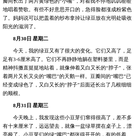
瓣间长出了两片黄绿色的“小嘴”，对着我不停地叽叽喳喳
地唱着赞歌。有些不好意思开口的，急得脸都涨成粉紫色
了。妈妈说可以把盖着的纱布拿掉让绿豆放在光明处吸收
阳光的滋润了。
8月30日 星期二
今天，我的绿豆又有了很大的变化。它们又高了，足
足有3-6厘米高了。它们不再静静地躺在塑料篓里，而是
精神抖擞直挺挺地站着，就像伸着又白又长的“脖子”，张
着两片又长又尖的“嘴巴”的天鹅一样。豆瓣间的“嘴巴”已
经变成绿色了，又白又长的“脖子”后面还长出了几根细细
的顺根。
8月31日 星期三
今天晚上，我发现这些小豆芽们窜得很高了，差不多
有十来厘米了，远远望去，就像一盆绿草摆在桌子上，漂
亮极了。小豆芽们的绿“嘴巴”都张得开开的，有的低着