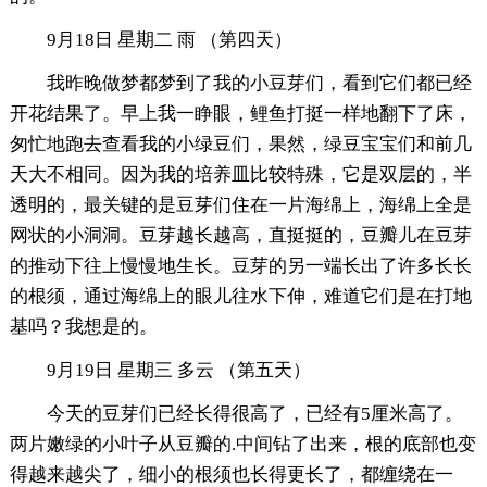
9月18日 星期二 雨 （第四天）
我昨晚做梦都梦到了我的小豆芽们，看到它们都已经
开花结果了。早上我一睁眼，鲤鱼打挺一样地翻下了床，
匆忙地跑去查看我的小绿豆们，果然，绿豆宝宝们和前几
天大不相同。因为我的培养皿比较特殊，它是双层的，半
透明的，最关键的是豆芽们住在一片海绵上，海绵上全是
网状的小洞洞。豆芽越长越高，直挺挺的，豆瓣儿在豆芽
的推动下往上慢慢地生长。豆芽的另一端长出了许多长长
的根须，通过海绵上的眼儿往水下伸，难道它们是在打地
基吗？我想是的。
9月19日 星期三 多云 （第五天）
今天的豆芽们已经长得很高了，已经有5厘米高了。
两片嫩绿的小叶子从豆瓣的.中间钻了出来，根的底部也变
得越来越尖了，细小的根须也长得更长了，都缠绕在一