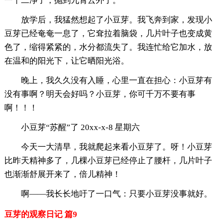
一干二净了，抛到九霄云外了。
放学后，我猛然想起了小豆芽。我飞奔到家，发现小
豆芽已经奄奄一息了，它耷拉着脑袋，几片叶子也变成黄
色了，缩得紧紧的，水分都流失了。我连忙给它加水，放
在温和的阳光下，让它晒阳光浴。
晚上，我久久没有入睡，心里一直在担心：小豆芽有
没有事啊？明天会好吗？小豆芽，你可千万不要有事
啊！！！
小豆芽“苏醒”了 20xx-x-8 星期六
今天一大清早，我就爬起来看小豆芽了。呀！小豆芽
比昨天精神多了，几棵小豆芽已经停止了腰杆，几片叶子
也渐渐舒展开来了，倍儿精神！
啊——我长长地吁了一口气：只要小豆芽没事就好。
豆芽的观察日记 篇9