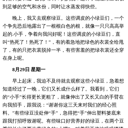
到足够的空气和水份，同时让水蒸发得快些。
晚上，我又去观察绿豆。这些调皮的小绿豆们，一个
个争先恐后地露出了一根根白色的根，就像一只只高高举
起的.小手，争着向我问好呢！这些调皮的小绿豆们，直
叫“热死了！热死了！”，有的着急地把绿色的衣裳全给甩
了，有的只把衣裳脱掉一半，有些害羞的把绿衣裳还全穿
在身上呢。
8月29日 星期一
早上起床，我迫不及待就去观察这些小绿豆，急着想
知道经过了一晚，它们又长成什么样了。我看到，它们
的“小手”长得更长更粗了，就像伸出了又长又白的手臂在
向我招手，跟我说：“谢谢你这三天来对我们的经心照
料。”有些绿豆没处伸“手”，急得把“手”伸出塑料篓底来
跟我打招呼致谢呢。有些味口好营养好的绿豆，在两个豆