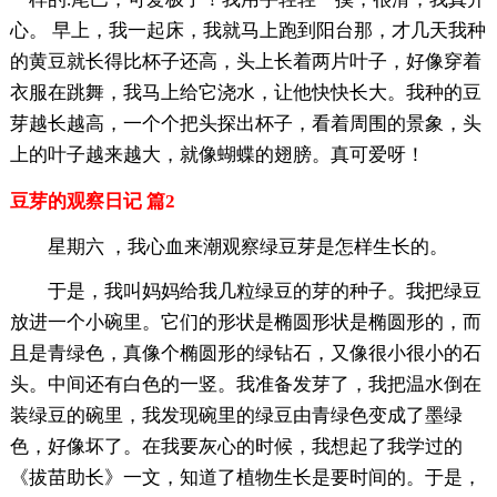
心。 早上，我一起床，我就马上跑到阳台那，才几天我种
的黄豆就长得比杯子还高，头上长着两片叶子，好像穿着
衣服在跳舞，我马上给它浇水，让他快快长大。我种的豆
芽越长越高，一个个把头探出杯子，看着周围的景象，头
上的叶子越来越大，就像蝴蝶的翅膀。真可爱呀！
豆芽的观察日记 篇2
星期六 ，我心血来潮观察绿豆芽是怎样生长的。
于是，我叫妈妈给我几粒绿豆的芽的种子。我把绿豆
放进一个小碗里。它们的形状是椭圆形状是椭圆形的，而
且是青绿色，真像个椭圆形的绿钻石，又像很小很小的石
头。中间还有白色的一竖。我准备发芽了，我把温水倒在
装绿豆的碗里，我发现碗里的绿豆由青绿色变成了墨绿
色，好像坏了。在我要灰心的时候，我想起了我学过的
《拔苗助长》一文，知道了植物生长是要时间的。于是，