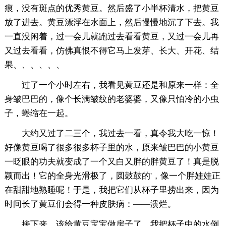
痕，没有斑点的优秀黄豆。然后盛了小半杯清水，把黄豆
放了进去。黄豆漂浮在水面上，然后慢慢地沉了下去。我
一直没闲着，过一会儿就跑过去看看黄豆，又过一会儿再
又过去看看，仿佛真恨不得它马上发芽、长大、开花、结
果、、、、、、
过了一个小时左右，我看见黄豆还是和原来一样：全
身皱巴巴的，像个长满皱纹的老婆婆，又像只怕冷的小虫
子，蜷缩在一起。
大约又过了二三个，我过去一看，真令我大吃一惊！
好像黄豆喝了很多很多杯子里的水，原来皱巴巴的小黄豆
一眨眼的功夫就变成了一个又白又胖的胖黄豆了！真是脱
颖而出！它的全身光滑极了，圆鼓鼓的'，像一个胖娃娃正
在甜甜地熟睡呢！于是，我把它们从杯子里捞出来，因为
时间长了黄豆们会得一种皮肤病：——溃烂。
接下来，该给黄豆宝宝做房子了。我把杯子中的水倒