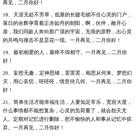
再见，二月你好！
18、天涯无处不芳草，低垂的长睫毛锁不住心灵的门户，
落日的余辉孕育着正赤如丹的朝阳，啊，伙伴，敞开心
扉，我们同龄人奔向那广漠的宇宙，无垠的原野…出心灵
的共鸣与撞击不是昙花一现。一月再见，二月你好！
19、最初相爱的人，最终不得相守。一月再见，二月你
好！
20、妄想无趣，定神思绪，罢罢罢，相思从何来。梦想幻
灭，用心哀切，呸呸呸，情意待几何。一月再见，二月你
好！
21、简单生活才能幸福生活，人要知足常乐，宽容大度，
什么事情都不能想复杂，心灵的负荷重了，就会怨天尤
人。定期对记忆进行删除，把不愉快的人和事从记忆中摈
弃。一月再见，二月你好！