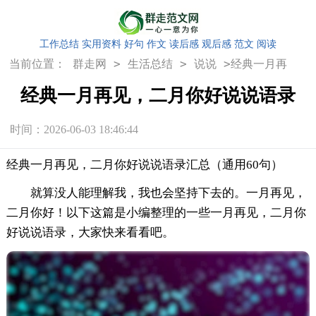
工作总结
实用资料
好句
作文
读后感
观后感
范文
阅读
>
>
>
当前位置：
群走网
生活总结
说说
经典一月再
见，二月你好说说语录
经典一月再见，二月你好说说语录
时间：2026-06-03 18:46:44
经典一月再见，二月你好说说语录汇总（通用60句）
就算没人能理解我，我也会坚持下去的。一月再见，
二月你好！以下这篇是小编整理的一些一月再见，二月你
好说说语录，大家快来看看吧。