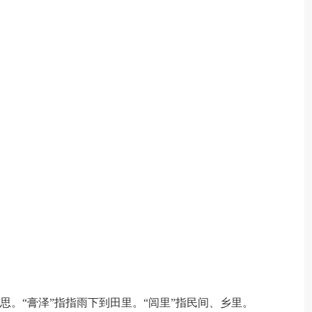
思。“膏泽”指指雨下到田里。“闾里”指民间、乡里。