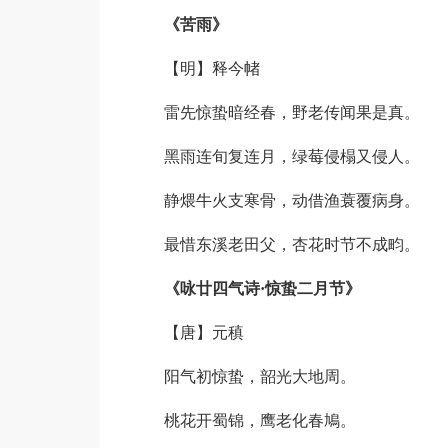
《苦雨》
【明】释今帾
雷先惊蛰暗经春，野老传闻果是真。
黑雨连旬复连月，绿莓侵榻又侵人。
静煨牛火支寒骨，动借渔蓑覆病身。
最惜东溪老田父，杏花时节不成畇。
《咏廿四气诗·惊蛰二月节》
【唐】元稹
阳气初惊蛰，韶光大地周。
桃花开蜀锦，鹰老化春鳩。