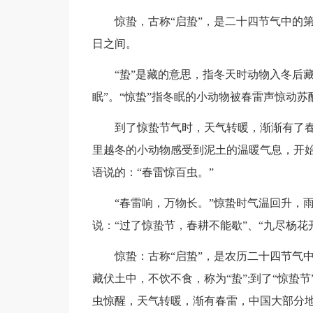
惊蛰，古称“启蛰”，是二十四节气中的第3
日之间。
“蛰”是藏的意思，指冬天时动物入冬后藏
眠”。“惊蛰”指冬眠的小动物被春雷声惊动苏
到了惊蛰节气时，天气转暖，渐渐有了春雷
里越冬的小动物感受到泥土的温暖气息，开
语说的：“春雷惊百虫。”
“春雷响，万物长。”惊蛰时气温回升，雨
说：“过了惊蛰节，春耕不能歇”、“九尽杨花
惊蛰：古称“启蛰”，是农历二十四节气中
藏伏土中，不饮不食，称为“蛰”;到了“惊蛰
虫惊醒，天气转暖，渐有春雷，中国大部分地