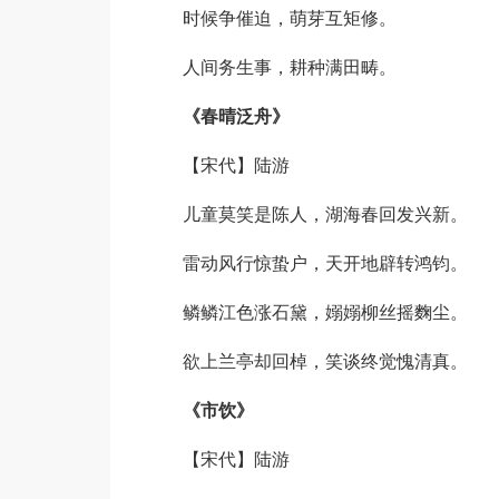
时候争催迫，萌芽互矩修。
人间务生事，耕种满田畴。
《春晴泛舟》
【宋代】陆游
儿童莫笑是陈人，湖海春回发兴新。
雷动风行惊蛰户，天开地辟转鸿钧。
鳞鳞江色涨石黛，嫋嫋柳丝摇麴尘。
欲上兰亭却回棹，笑谈终觉愧清真。
《市饮》
【宋代】陆游