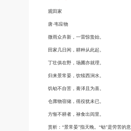
观田家
唐·韦应物
微雨众卉新，一雷惊蛰始。
田家几日闲，耕种从此起。
丁壮俱在野，场圃亦就理。
归来景常晏，饮犊西涧水。
饥劬不自苦，膏泽且为喜。
仓廪物宿储，徭役犹未已。
方惭不耕者，禄食出闾里。
赏析：“景常晏”指天晚。“劬”是劳苦的意