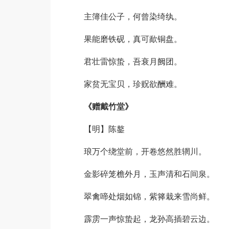
主簿佳公子，何曾染绮纨。
果能磨铁砚，真可歃铜盘。
君壮雷惊蛰，吾衰月阙团。
家贫无宝贝，珍贶欲酬难。
《赠戴竹堂》
【明】陈鏊
琅万个绕堂前，开卷悠然胜辋川。
金影碎笼檐外月，玉声清和石间泉。
翠禽啼处烟如锦，紫箨栽来雪尚鲜。
霹雳一声惊蛰起，龙孙高插碧云边。