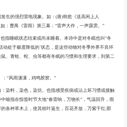
生的强烈雷电现象。如：(唐)韩愈《送高闲上人
又如：曹禺《雷雨》第三幕：“雷声大作，一声霹雳。”
也指睡眠状态结束或尚未睡着。本诗中是对冬眠也叫“冬
活动处于极度降低的`状态，是这些动物对冬季外界不良环
松鼠、青蛙、蛇、虫等都有冬眠的习惯和生理要求，到第二
：“风雨潇潇，鸡鸣胶胶。”
：染料，染色，染坊。也指感受疾病或沾上坏习惯或接触
中喻指在惊蛰时节大地“春雷响，万物长”，气温回升，雨
的各种草木上，使其枝叶返生，百花齐放，万紫千红;那