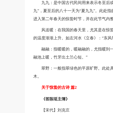
九九：是中国古代民间用来表示冬至后或夏
九”，夏至后的八十一天为“夏九九”。此处指
进入第二年春天的惊蛰时节，并在此节气内整
风送暖：在我国的春天里，尤其是在惊蛰
的温度渐渐上升。如左河水《立春》：“东风
融融：指暖暖的，暖融融的，尤指暖到一种
融池上暖，竹牙出土兰心短。”
翠野：一般指翠绿色的平原旷野。此处具
木。
关于惊蛰的古诗 篇2
《答陈珽主簿》
【宋代】刘克庄