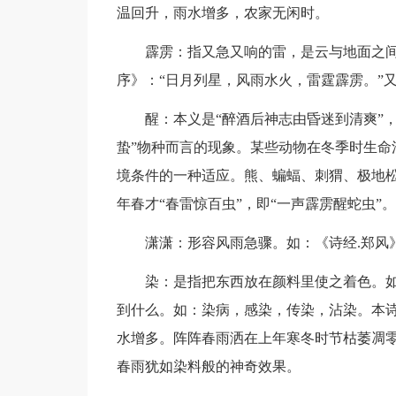
温回升，雨水增多，农家无闲时。
霹雳：指又急又响的雷，是云与地面之间发
序》：“日月列星，风雨水火，雷霆霹雳。”
醒：本义是“醉酒后神志由昏迷到清爽”，
蛰”物种而言的现象。某些动物在冬季时生命
境条件的一种适应。熊、蝙蝠、刺猬、极地
年春才“春雷惊百虫”，即“一声霹雳醒蛇虫”。
潇潇：形容风雨急骤。如：《诗经.郑风》
染：是指把东西放在颜料里使之着色。如
到什么。如：染病，感染，传染，沾染。本诗
水增多。阵阵春雨洒在上年寒冬时节枯萎凋零
春雨犹如染料般的神奇效果。