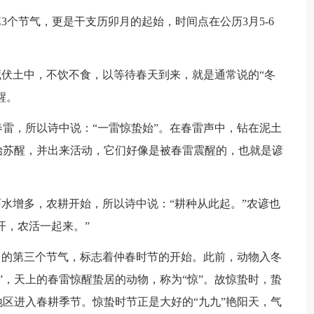
个节气，更是干支历卯月的起始，时间点在公历3月5-6
伏土中，不饮不食，以等待春天到来，就是通常说的“冬
醒。
，所以诗中说：“一雷惊蛰始”。在春雷声中，钻在泥土
始苏醒，并出来活动，它们好像是被春雷震醒的，也就是谚
水增多，农耕开始，所以诗中说：“耕种从此起。”农谚也
开，农活一起来。”
的第三个节气，标志着仲春时节的开始。此前，动物入冬
节”，天上的春雷惊醒蛰居的动物，称为“惊”。故惊蛰时，蛰
区进入春耕季节。惊蛰时节正是大好的“九九”艳阳天，气