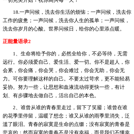
一切完美开始！祝你高兴每一天！
18.一声问候，洗去你生活的烦恼；一声问候，洗去你
工作的疲惫；一声问候，洗去你人生的孤单；一声问候，
洗去你岁月的心酸。世界问候日，给你的心里添点暖。
正能量语录2
1、生命将给予你的，必然全给你，不必等待，无需
远行。你必须爱自己、爱生活、爱一切。你不是超人，你
会累，你会痛，你会哭，你会难过，你会无助，你会无
力。可你要理解这样的自己。不要太过苛求，更不能轻易
妥协。努力一些，让思想和血液流动得更快一些，有计
划、有步骤地去做自己，活出自己的本色。
2、谁曾从谁的青春里走过，留下了笑靥；谁曾在谁
的花季里停留，温暖了想念；谁又从谁的雨季里消失，泛
滥了眼泪。青春的寂寞是生命的点缀；没有寂寞的青春是
悲哀的；然而寂寞的青春不是没有幸福，而是我们不懂幸