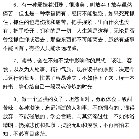
6、有一种爱挂着泪珠，很凄美，叫放弃！放弃虽然
痛苦，但也是一种幸福拥有，感情不能勉强，如果死死抓
住，抓住的也是伤痕和痛苦。把手握紧，里面什么也没
有，把手松开，拥有的是一切。人生就是这样，无论是否
曾经抓住抑或远去，那些东西都不可能离去，虽然有些事
不能回首，有些人只能永远埋藏。
7、读书，会在不知不觉中影响你的思想、谈吐、容
貌，以及为人处事、精神气质。现在读书的厚度，决定今
后远行的长度。忙累了容易迷失，不如停下了来，读一本
好书，静心给自己一段灵魂修炼的时光。
8、做一个坚强的女子，坦然面对，勇敢体会，酸甜
苦辣，各种滋味，忘记消逝的人和事。不能拥有的，懂得
放弃，不能碰触的，学会雪藏。与其沉溺过往，不如沐浴
晴朗，扔掉悲伤和孤寂，摆脱无助和漠然，不再害怕未
知，不必盲目迷茫。