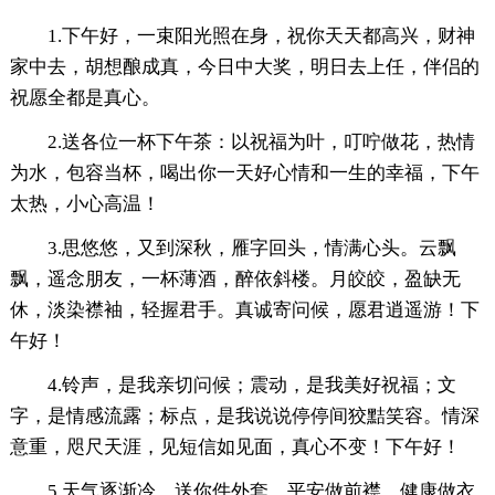
1.下午好，一束阳光照在身，祝你天天都高兴，财神
家中去，胡想酿成真，今日中大奖，明日去上任，伴侣的
祝愿全都是真心。
2.送各位一杯下午茶：以祝福为叶，叮咛做花，热情
为水，包容当杯，喝出你一天好心情和一生的幸福，下午
太热，小心高温！
3.思悠悠，又到深秋，雁字回头，情满心头。云飘
飘，遥念朋友，一杯薄酒，醉依斜楼。月皎皎，盈缺无
休，淡染襟袖，轻握君手。真诚寄问候，愿君逍遥游！下
午好！
4.铃声，是我亲切问候；震动，是我美好祝福；文
字，是情感流露；标点，是我说说停停间狡黠笑容。情深
意重，咫尺天涯，见短信如见面，真心不变！下午好！
5.天气逐渐冷，送你件外套，平安做前襟，健康做衣