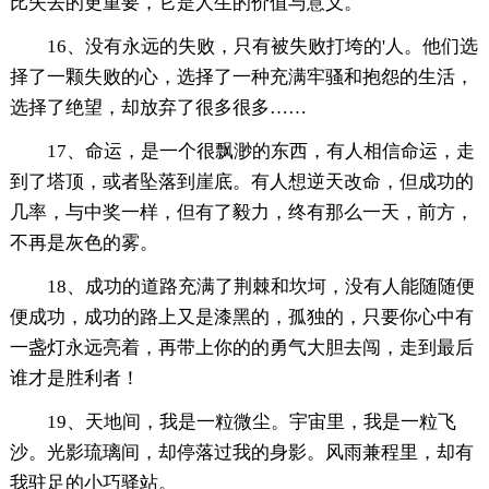
比失去的更重要，它是人生的价值与意义。
16、没有永远的失败，只有被失败打垮的'人。他们选
择了一颗失败的心，选择了一种充满牢骚和抱怨的生活，
选择了绝望，却放弃了很多很多……
17、命运，是一个很飘渺的东西，有人相信命运，走
到了塔顶，或者坠落到崖底。有人想逆天改命，但成功的
几率，与中奖一样，但有了毅力，终有那么一天，前方，
不再是灰色的雾。
18、成功的道路充满了荆棘和坎坷，没有人能随随便
便成功，成功的路上又是漆黑的，孤独的，只要你心中有
一盏灯永远亮着，再带上你的的勇气大胆去闯，走到最后
谁才是胜利者！
19、天地间，我是一粒微尘。宇宙里，我是一粒飞
沙。光影琉璃间，却停落过我的身影。风雨兼程里，却有
我驻足的小巧驿站。