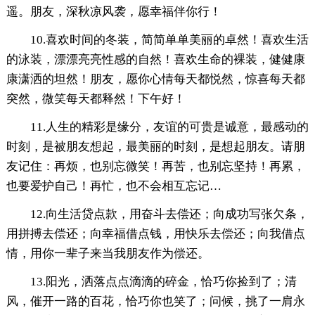
遥。朋友，深秋凉风袭，愿幸福伴你行！
10.喜欢时间的冬装，简简单单美丽的卓然！喜欢生活
的泳装，漂漂亮亮性感的自然！喜欢生命的裸装，健健康
康潇洒的坦然！朋友，愿你心情每天都悦然，惊喜每天都
突然，微笑每天都释然！下午好！
11.人生的精彩是缘分，友谊的可贵是诚意，最感动的
时刻，是被朋友想起，最美丽的时刻，是想起朋友。请朋
友记住：再烦，也别忘微笑！再苦，也别忘坚持！再累，
也要爱护自己！再忙，也不会相互忘记…
12.向生活贷点款，用奋斗去偿还；向成功写张欠条，
用拼搏去偿还；向幸福借点钱，用快乐去偿还；向我借点
情，用你一辈子来当我朋友作为偿还。
13.阳光，洒落点点滴滴的碎金，恰巧你捡到了；清
风，催开一路的百花，恰巧你也笑了；问候，挑了一肩永