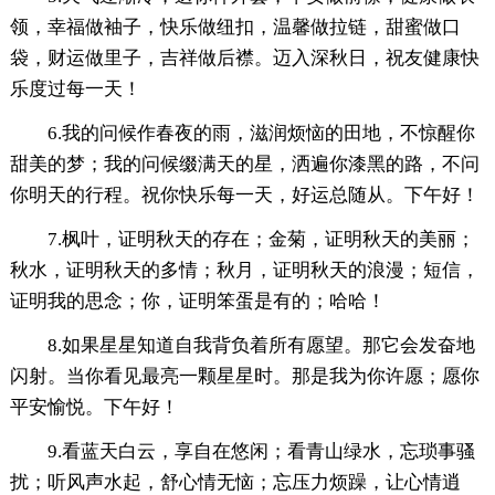
领，幸福做袖子，快乐做纽扣，温馨做拉链，甜蜜做口
袋，财运做里子，吉祥做后襟。迈入深秋日，祝友健康快
乐度过每一天！
6.我的问候作春夜的雨，滋润烦恼的田地，不惊醒你
甜美的梦；我的问候缀满天的星，洒遍你漆黑的路，不问
你明天的行程。祝你快乐每一天，好运总随从。下午好！
7.枫叶，证明秋天的存在；金菊，证明秋天的美丽；
秋水，证明秋天的多情；秋月，证明秋天的浪漫；短信，
证明我的思念；你，证明笨蛋是有的；哈哈！
8.如果星星知道自我背负着所有愿望。那它会发奋地
闪射。当你看见最亮一颗星星时。那是我为你许愿；愿你
平安愉悦。下午好！
9.看蓝天白云，享自在悠闲；看青山绿水，忘琐事骚
扰；听风声水起，舒心情无恼；忘压力烦躁，让心情逍