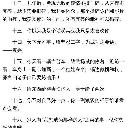
十二、几年后，发现无数的感情不撕自碎，从来都不
完整，就不需要撕碎，我开始怀念，那个撕碎你信和照片
的雨夜，我羡慕那时的自己，还有完整的幸福可以撕碎。
十三、你以为我是个话唠其实我只是太喜欢你
十四、天下无难事，唯坚忍二字，为成功之要诀。
——黄兴
十五、今天看一辆吉普车，耀武扬威的停着，近前一
看，车身上一副卡通画，一个娃娃在半口锅边做搅和状，
旁白曰老子自己要炼油用！
十六、给东西给得爽快的人，等于给了两次。
十七、你不对自己好一点，你一副狼狈的样子给谁看
谁会看。
十八、别人向“我想成为那样的人”之类的事，做你想
做的事吧。