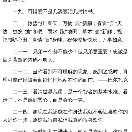
十九、可惜爱不是几滴眼泪几封情书。
二十、惊蛰“挂”春天，万物“展”新颜；春雷“奔”天
边，虫蚁“抛”冬眠；雨水“跑”地田，草木“变”新鲜；祝
福“飘”心田，真情“随”身畔。祝你惊蛰快乐，万事如意。
二十一、兄弟一个都不能少！但兄弟更重要！忠诚是
因为背叛的筹码不够大。
二十二、当你看到不可理解的现象，感到迷惑时，真
理可能已经披着面纱悄悄地站在你的面前。——巴尔扎克
二十三、看清世界荒谬，是一个智者的基本水准。看
清了，不是感到恶心，而是会心一笑。
二十四、趁现在我还能在你身边我就不会让喜欢你的
人近你一步，原谅我很自私但我真的很喜欢你
二十五、把时间花在进步上，而不是抱怨上，这就是