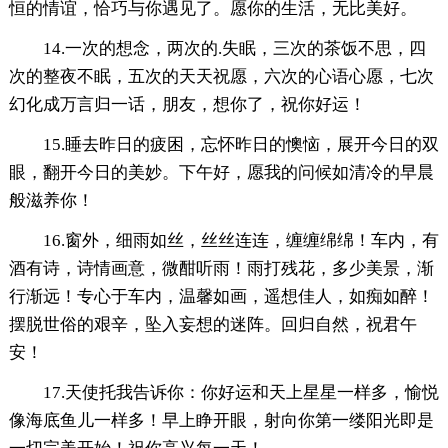
恒的情谊，恰巧与你遇见了。愿你的生活，无比美好。
14.一次的想念，两次的.失眠，三次的茶饭不思，四
次的整夜不眠，五次的天天祝愿，六次的心语心愿，七次
幻化成万言归一话，朋友，想你了，祝你好运！
15.睡去昨日的疲困，忘怀昨日的懊恼，展开今日的双
眼，翻开今日的美妙。下午好，愿我的问候如清冷的早晨
般滋养你！
16.窗外，细雨如丝，丝丝连连，缠缠绵绵！车内，有
酒有诗，诗情画意，微酣听雨！雨打残花，多少美景，渐
行渐远！专心于车内，温馨如画，遥想佳人，如痴如醉！
摆脱世俗的艰辛，坠入妄想的迷阵。回归自然，祝君午
安！
17.天使托我告诉你：你好运和天上星星一样多，愉悦
像海底鱼儿一样多！早上睁开眼，射向你第一缕阳光即是