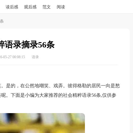
读后感
观后感
范文
阅读
条
粹语录摘录56条
05-27 00:08:15
语录
。是的，在公然地嘲笑、戏弄。彼得格勒的居民一向是愁
呢。下面是小编为大家推荐的社会精粹语录56条,仅供参