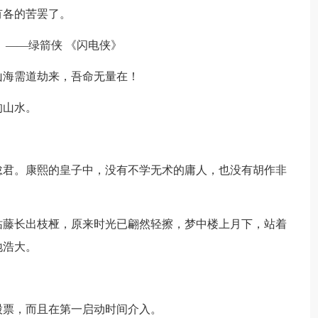
有各的苦罢了。
 ——绿箭侠 《闪电侠》
山海需道劫来，吾命无量在！
的山水。
怠君。康熙的皇子中，没有不学无术的庸人，也没有胡作非
枯藤长出枝桠，原来时光已翩然轻擦，梦中楼上月下，站着
地浩大。
股票，而且在第一启动时间介入。