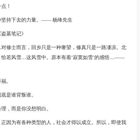
一点！
种坚持下去的力量。—— 杨绛先生
《盗墓笔记》
…对修士而言，回乡只是一种奢望，修真只是一路凄凉。北
恰若风雪…这风雪中。原本有着‘寂寞如雪’的感悟…——
幸福。
到底是谁背叛谁。
合理，而是你没想明白。
。正因为有各种类型的人，社会才得以成立。所以，即使我