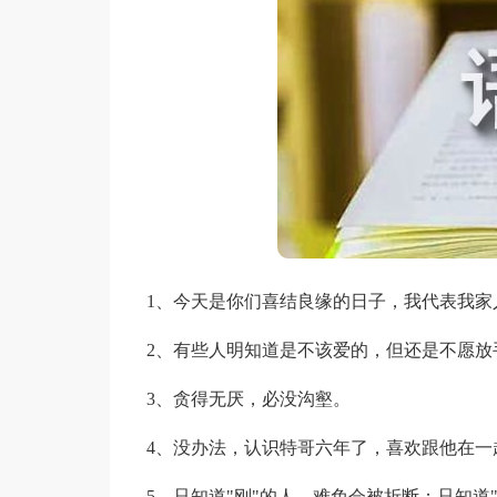
1、今天是你们喜结良缘的日子，我代表我家
2、有些人明知道是不该爱的，但还是不愿放
3、贪得无厌，必没沟壑。
4、没办法，认识特哥六年了，喜欢跟他在一
5、只知道"刚"的人，难免会被折断；只知道