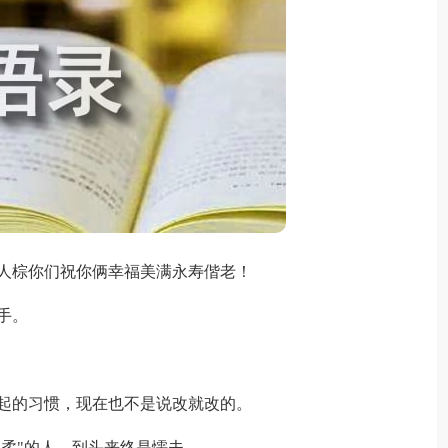
人棕你们祝你俩幸福美满永寿偕老！
手。
起的习惯，现在也不是说改就改的。
"柔"的人，到头来终是懦夫。