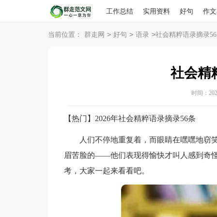
工作总结
实用资料
好句
作文
>
>
>
当前位置：
群走网
好句
语录
社会精粹语录摘录56
社会精
时间：2026-
【热门】2026年社会精粹语录摘录56条
人们不停地重复着，而眼睛在嘿嘿地窃笑
眉苦脸的——他们表现得愉快才叫人感到奇怪
考，大家一起来看看吧。