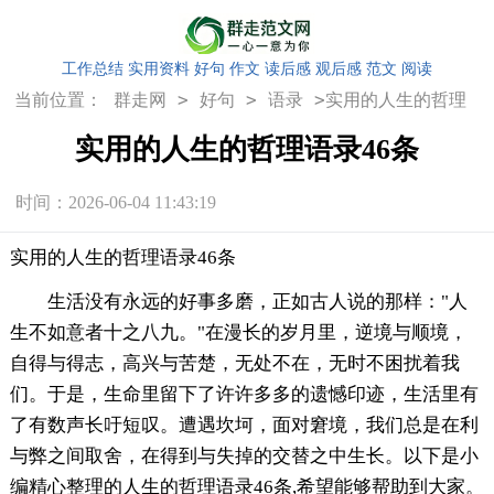
工作总结
实用资料
好句
作文
读后感
观后感
范文
阅读
>
>
>
当前位置：
群走网
好句
语录
实用的人生的哲理
语录46条
实用的人生的哲理语录46条
时间：2026-06-04 11:43:19
实用的人生的哲理语录46条
生活没有永远的好事多磨，正如古人说的那样："人
生不如意者十之八九。"在漫长的岁月里，逆境与顺境，
自得与得志，高兴与苦楚，无处不在，无时不困扰着我
们。于是，生命里留下了许许多多的遗憾印迹，生活里有
了有数声长吁短叹。遭遇坎坷，面对窘境，我们总是在利
与弊之间取舍，在得到与失掉的交替之中生长。以下是小
编精心整理的人生的哲理语录46条,希望能够帮助到大家。