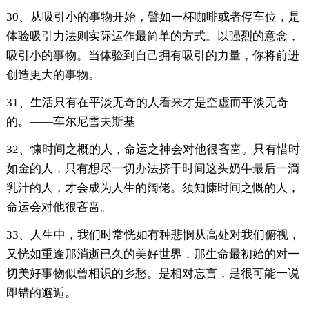
30、从吸引小的事物开始，譬如一杯咖啡或者停车位，是
体验吸引力法则实际运作最简单的方式。以强烈的意念，
吸引小的事物。当体验到自己拥有吸引的力量，你将前进
创造更大的事物。
31、生活只有在平淡无奇的人看来才是空虚而平淡无奇
的。――车尔尼雪夫斯基
32、慷时间之概的人，命运之神会对他很吝啬。只有惜时
如金的人，只有想尽一切办法挤干时间这头奶牛最后一滴
乳汁的人，才会成为人生的阔佬。须知慷时间之慨的人，
命运会对他很吝啬。
33、人生中，我们时常恍如有种悲悯从高处对我们俯视，
又恍如重逢那消逝已久的美好世界，那生命最初始的对一
切美好事物似曾相识的乡愁。是相对忘言，是很可能一说
即错的邂逅。