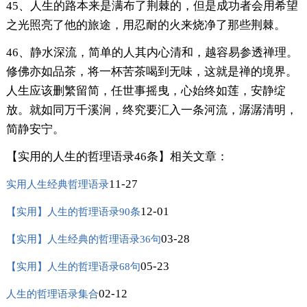
45、人生的路本来是满布了荆棘的，但是成功者会用希望
之光照亮了他的旅途，用忍耐的火来烧净了那些荆棘。
46、静水深流，简单的人其内心清和，越容易参透禅理。
修佛亦如品茶，将一杯苦茶喝到无味，这就是禅的境界。
人生应该删繁留简，任世事摇曳，心始终如莲，安静绽
放。就如同万千溪涧，终究要汇入一条河流，潺潺清明，
简静安宁。
【实用的人生的哲理语录46条】相关文章：
11-27
实用人生经典哲理语录
12-01
【实用】人生的哲理语录90条
03-28
【实用】人生经典的哲理语录36句
05-23
【实用】人生的哲理语录68句
02-12
人生的哲理语录集合