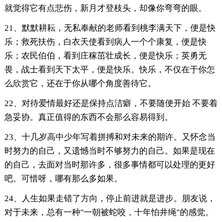
就觉得它有点悲伤，新月才登枝头，却像你弯弯的眼。
21、默默耕耘，无私奉献的老师看到桃李满天下，便是快
乐；救死扶伤，白衣天使看到病人一个个康复，便是快
乐；农民伯伯，看到庄稼茁壮成长，便是快乐；英勇无
畏，战士看到天下太平，便是快乐。快乐，不仅在于你怎
么欣赏它，还在于你从哪个角度善待它。
22、对待爱情最好还是保持点洁癖，不要随便开始 不要着
急妥协。真正值得的东西不会那么容易得到。
23、十几岁高中少年写着拼搏和对未来的期许。又怀念当
时努力的自己，又遗憾当时不够努力的自己。如果是现在
的自己，去面对当时那许多，很多事情都可以处理的更好
吧。可惜呀，哪有那么多如果。
24、人生如果走错了方向，停止前进就是进步。朋友说，
对于未来，总有一种"一朝被蛇咬，十年怕井绳"的感觉。