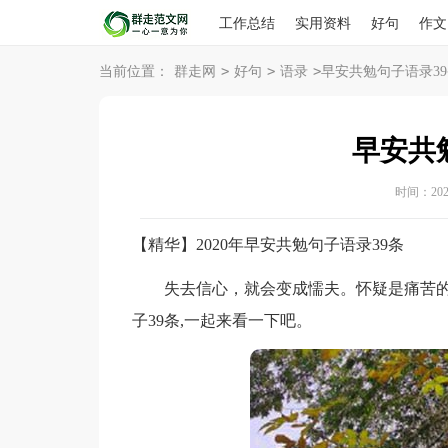
工作总结
实用资料
好句
作文
>
>
>
当前位置：
群走网
好句
语录
早安共勉句子语录39
早安共
时间：2026-
【精华】2020年早安共勉句子语录39条
失去信心，就会变成懦夫。怀疑是痛苦的
子39条,一起来看一下吧。