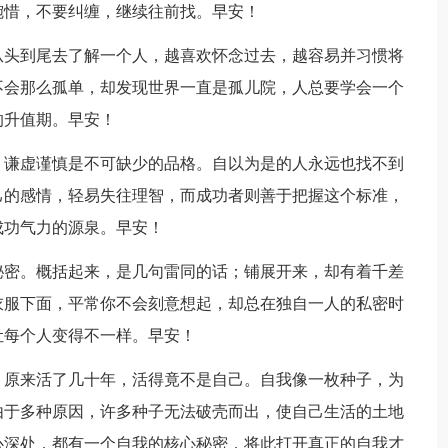
惋惜，不要纠缠，继续往前找。早安！
从头到尾去了解一个人，越喜欢怀念过去，越容易并习惯将
不会那么孤单，却发现世界一直是孤儿院，人总要学会一个
的升值期。早安！
，谦虚谨慎是不可缺少的品格。自以为是的人永远也找不到
己的感情，轻易失往理智，而成功者则善于把握这个标准，
成功气力的源泉。早安！
秘密。概括起来，是几句雷同的话；铺展开来，却有着千差
衣服下面，平常你不会刻意想起，却总在独自一人的私密时
让每个人变得不一样。早安！
，原来活了几十年，活得竟不是自己。自我像一枚种子，为
由于多种原因，许多种子无法破壳而出，使自己生活的土地
心深处，都有一个自我的核心秘密，将此打开真正的自我才