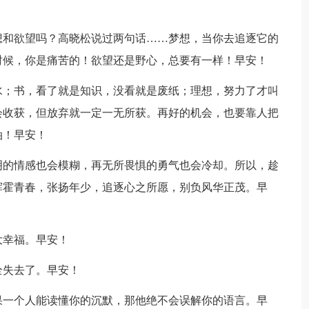
想和欲望吗？高晓松说过两句话……梦想，当你去追逐它的
时候，你是痛苦的！欲望还是野心，总要有一样！早安！
水；书，看了就是知识，没看就是废纸；理想，努力了才叫
会收获，但放弃就一定一无所获。再好的机会，也要靠人把
油！早安！
明的情感也会模糊，再无所畏惧的勇气也会冷却。所以，趁
挥霍青春，张扬年少，追逐心之所愿，别负风华正茂。早
大幸福。早安！
全失去了。早安！
果一个人能读懂你的沉默，那他绝不会误解你的语言。早