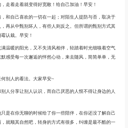
的，走着走着就变得好宽敞！给自己加油！早安！
情，和自己喜欢的一切在一起；对陌生人提防与否，取决于
人，再从中甄别坏人，有些人则反之。但所谓的甄别方式其
倒霉认栽。早安！
充满温暖的阳光，又不失清风相伴，轻踏着时光细嗅着空气
默默感受每一次邂逅的怦然心动，来去随风，简简单单，无
任何别人的看法。大家早安~
和别人分享让别人认识，而自己厌恶的人恨不得让身边的人
他只是在你无聊的时候给了你一些陪伴，在你还没了解自己
西，就顺其自然吧，转身的方式有很多，纠缠是最不酷的一