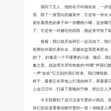
我问了主人，他的名字叫做欢欢，一岁还
滑。除了一身雪白的服装外，它还有一张令
面长着黑色的鼻子和一张樱桃小嘴，这张嘴
了。它还有一对健壮的四肢，跑起来可快了
接着，我们就开始和它一起活动了。我们
前脚在外面扒来扒去，后腿在盆里蹬来蹬去
的'了。好像是一个不懂事的小孩。随后，我
豫之意。就连用犬牙吃狗食的“咔嚓”声我们
一声“欢欢”它立刻向我们奔来。我们继续跑
样子，看着它在草地上打滚的样子，再看看
上会汪汪叫，打破了夜晚的宁静，所以主人
今天我看到了这只活泼可爱的小狗后，我
你们也应该看看动物可爱的一面！动物是人