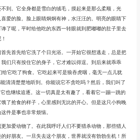
不到。它全身都是雪白的绒毛，摸起来是那么柔顺，光
人喜爱的脸。脸上眼睛炯炯有神，水汪汪的。明亮的眼睛下
可谗了呢，平时给他吃的东西一转眼就到肥嘟嘟的肚子里去
呢！
首先首先给它洗了个日光浴。一开始它很想逃走，总是把
。我们只有按住它的身子，它才难以得逞。到后来就乖乖
们给它吃了狗食。它吃起来可是狼吞虎咽，毫无一点儿犹
都能清清楚楚地听到。你能说它不贪吃吗？然后，我们叫了
，它也继续追逐。这一切真是太有趣了，看着它一蹦一跳的
它饿了抢食的样子，心里感到无比的开心。但是这只小狗晚
为这件是事也非常烦恼。
更加爱动物了。在此我呼吁人们不要猎杀动物，那些猎人
类的好朋友。一旦失去这个朋友，世界就没有勃勃生机！所