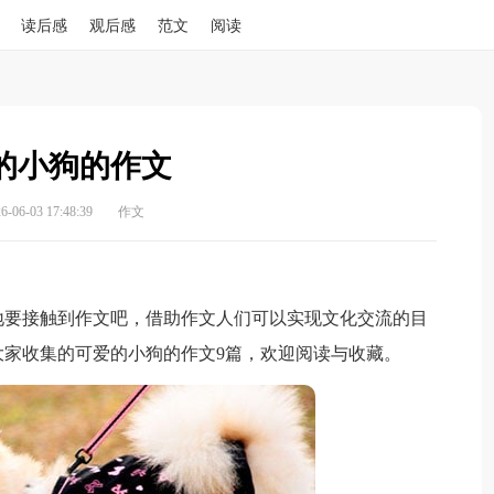
读后感
观后感
范文
阅读
的小狗的作文
06-03 17:48:39
作文
要接触到作文吧，借助作文人们可以实现文化交流的目
家收集的可爱的小狗的作文9篇，欢迎阅读与收藏。