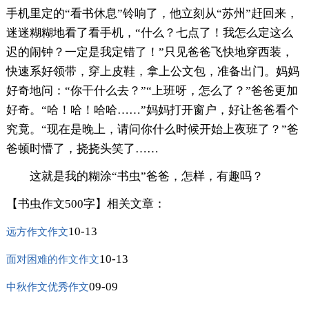
手机里定的“看书休息”铃响了，他立刻从“苏州”赶回来，
迷迷糊糊地看了看手机，“什么？七点了！我怎么定这么
迟的闹钟？一定是我定错了！”只见爸爸飞快地穿西装，
快速系好领带，穿上皮鞋，拿上公文包，准备出门。妈妈
好奇地问：“你干什么去？”“上班呀，怎么了？”爸爸更加
好奇。“哈！哈！哈哈……”妈妈打开窗户，好让爸爸看个
究竟。“现在是晚上，请问你什么时候开始上夜班了？”爸
爸顿时懵了，挠挠头笑了……
这就是我的糊涂“书虫”爸爸，怎样，有趣吗？
【书虫作文500字】相关文章：
10-13
远方作文作文
10-13
面对困难的作文作文
09-09
中秋作文优秀作文