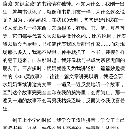
蕴藏“知识宝藏”的书籍情有独钟。不知为什么，我刚一出
生，就与书认识了，就像和书是朋友一样，为什么这么说
呢？因为，据妈妈说，在我100天时，爸爸妈妈让我在一
张大桌上抓一样东西，东西很多，有锅、书、笔、算盘等
等，它们都要代表长大以后要做什么的.，比方说锅，代表
我以后会当厨师，书和笔代表我以后能当作家……面对现
场那么多人，我毫不畏惧，伸手就抓了一本书，装模作样
的翻了起来。自从那时起，我好像就与书成为亲密无间的
朋友了。三岁多时，奶奶就整天为我讲述那一篇篇妙趣横
生的《365度故事》，往往一篇文章讲完以后，我还会要
求奶奶继续讲这篇文章，一遍又一遍反复地听一个故事，
直到这个故事完完全全印在我的脑海里，会背为止。那一
遍又一遍的故事不会写另我枯燥乏味，反而为令我欣喜若
狂。
到了上小学的时候，我学会了汉语拼音，学会了自己
阅读书籍，这是一件多么另人高兴的一件事啊！从此以