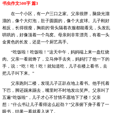
书虫作文500字 篇3
在一个小区，有一户三口之家。父亲很胖，脑袋光溜
溜的，像个大灯泡，肚子圆圆的，像个大皮球。儿子刚好
相反，长得很瘦，胸前的'骨头隔着衣服都能看见，头发乱
哄哄的，好像顶着一个鸟窝。母亲则非常漂亮，有着一头
金黄色的长发，还是一个厨艺高手。
“吃饭啦！吃饭啦！”这天中午，妈妈端上来一盘红烧
肉。父亲一看就馋了，立马伸手去夹，妈妈打了他一下的
手，说：“吃！吃！吃！就知道吃，儿子在楼上看书，去
把儿子叫下来。”
父亲跑到二楼，发现儿子正趴在地上看书。他手托着
下巴，脚还踢来踢去，嘴里时不时地发出笑声。父亲叫了
五遍“吃饭啦”，儿子才心不甘情不愿地下了楼！父亲
想：“什么书让儿子看得这么起劲？”父亲俯下身子看了一
眼书，结果一看就看入迷了。