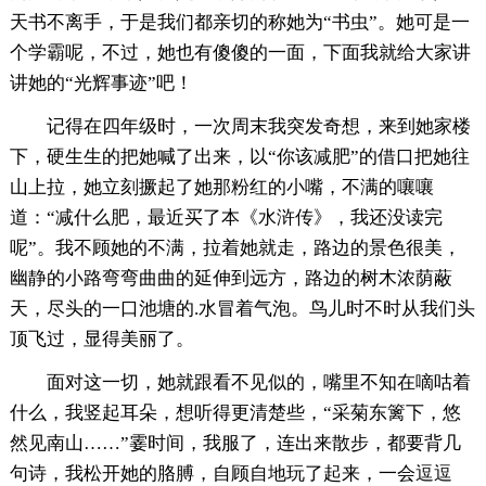
天书不离手，于是我们都亲切的称她为“书虫”。她可是一
个学霸呢，不过，她也有傻傻的一面，下面我就给大家讲
讲她的“光辉事迹”吧！
记得在四年级时，一次周末我突发奇想，来到她家楼
下，硬生生的把她喊了出来，以“你该减肥”的借口把她往
山上拉，她立刻撅起了她那粉红的小嘴，不满的嚷嚷
道：“减什么肥，最近买了本《水浒传》，我还没读完
呢”。我不顾她的不满，拉着她就走，路边的景色很美，
幽静的小路弯弯曲曲的延伸到远方，路边的树木浓荫蔽
天，尽头的一口池塘的.水冒着气泡。鸟儿时不时从我们头
顶飞过，显得美丽了。
面对这一切，她就跟看不见似的，嘴里不知在嘀咕着
什么，我竖起耳朵，想听得更清楚些，“采菊东篱下，悠
然见南山……”霎时间，我服了，连出来散步，都要背几
句诗，我松开她的胳膊，自顾自地玩了起来，一会逗逗