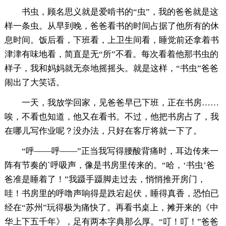
书虫，顾名思义就是爱啃书的“虫”，我的爸爸就是这
样一条虫。从早到晚，爸爸看书的时间占据了他所有的休
息时间。饭后看，下班看，上卫生间看，睡觉前还拿着书
津津有味地看，简直是无“所”不看。每次看着他那书虫的
样子，我和妈妈就无奈地摇摇头。就是这样，“书虫”爸爸
闹出了大笑话。
一天，我放学回家，见爸爸早已下班，正在书房……
唉，不看也知道，他又在看书。不过，他把书房占了，我
在哪儿写作业呢？没办法，只好在客厅将就一下了。
“呼——呼——”正当我写得腰酸背痛时，耳边传来一
阵有节奏的`呼吸声，像是书房里传来的。“哈，‘书虫’爸
爸准是睡着了！”我蹑手蹑脚走过去，悄悄推开房门，
哇！书房里的呼噜声响得是跌宕起伏，睡得真香，恐怕已
经在“苏州”玩得极为痛快了。再看书桌上，摊开来的《中
华上下五千年》，足有两本字典那么厚。“叮！叮！”爸爸