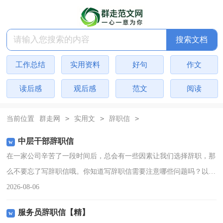
搜索文档
工作总结
实用资料
好句
作文
读后感
观后感
范文
阅读
>
>
>
当前位置
群走网
实用文
辞职信
中层干部辞职信
在一家公司辛苦了一段时间后，总会有一些因素让我们选择辞职，那
么不要忘了写辞职信哦。你知道写辞职信需要注意哪些问题吗？以下
是小编为大家收集的中层干部辞职信，仅供参考，欢迎大家阅读。中
2026-08-06
层干部辞职信1尊敬的
服务员辞职信【精】