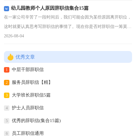
工辞职信范文1尊敬的院
幼儿园教师个人原因辞职信集合15篇
在一家公司辛苦了一段时间后，我们可能会因为某些原因离开职位，
这时就要认真思考写辞职信的事情了。现在你是否对辞职信一筹莫展
呢？下面是小编为大家整理的幼儿园教师个人原因辞职信，欢迎阅读
2026-08-04
与收藏。幼儿园教师个
优秀文章
中层干部辞职信
1
服务员辞职信【精】
2
大学班长辞职信5篇
3
护士人员辞职信
4
优秀的辞职信(集合15篇)
5
员工辞职信通用
6