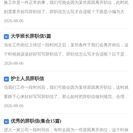
换工作是一件正常的事，我们可能会因为某些原因离开职位，此时此
刻需要开始写辞职信了。辞职信怎么写才合适呢？下面是小编为大家
整理的服务员辞职信，仅供参考，希望能够帮助到大家。服务员辞职
2026-08-06
信1尊敬的领导：你好
大学班长辞职信5篇
当在工作岗位上待过一段时间之后，某些条件下我们会离开岗位，这
个时候就该该好好写写辞职信了。辞职信怎么写才合适呢？以下是小
编帮大家整理的大学班长辞职信，欢迎大家分享。大学班长辞职信1
2026-08-06
尊敬的吕老师：您好！
护士人员辞职信
当我们工作一段时间后，我们可能会因为某些原因离开职位，这时就
要静下心来好好写写辞职信了。那么如何把辞职信做到规范、合理
呢？以下是小编收集整理的护士人员辞职信，欢迎大家分享。护士人
2026-08-06
员辞职信1尊敬的医院领
优秀的辞职信(集合15篇)
进入一家公司一段时间后，有时会因为一些原因离开岗位，这个时候