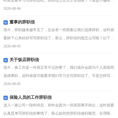
时就需要学习写辞职信吧。辞职信怎么写才合适呢？下面是小编帮大
家整理的暑假工辞职信，供大家参考借鉴，希望可以帮助到有需要的
2026-08-06
朋友。暑假工辞职信1
董事的辞职信
现今，辞职越来越常见了，总会有一些因素让我们选择辞职，这时就
要静下心来好好写写辞职信了。那么，辞职信到底怎么写呢？以下是
小编帮大家整理的董事的辞职信，欢迎大家分享。董事的辞职信
2026-08-05
1****先生：你好！我
关于饭店辞职信
现今，换工作是一件再正常不过的事了，我们或许会因为个人原因而
选择离职，这时候就可能要求我们学习去写辞职信了。可是怎样写出
合乎规范的辞职信呢？以下是小编收集整理的关于饭店辞职信，欢迎
2026-08-05
阅读与收藏。关于饭店
保险人员的工作辞职信
进入一家公司一段时间后，有时会因为一些原因离开岗位，这时就要
认真思考写辞职信的事情了。那么如何把辞职信做到规范、合理呢？