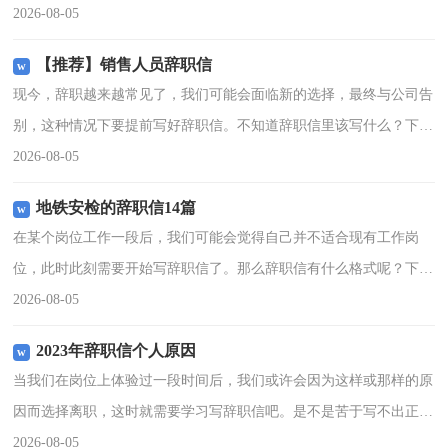
以下是小编为大家收集的保险人员的工作辞职信 ，欢迎阅读，希望
2026-08-05
大家能够喜欢。保险人
【推荐】销售人员辞职信
现今，辞职越来越常见了，我们可能会面临新的选择，最终与公司告
别，这种情况下要提前写好辞职信。不知道辞职信里该写什么？下面
是小编整理的销售人员辞职信，仅供参考，欢迎大家阅读。销售人员
2026-08-05
辞职信1尊敬的公司领
地铁安检的辞职信14篇
在某个岗位工作一段后，我们可能会觉得自己并不适合现有工作岗
位，此时此刻需要开始写辞职信了。那么辞职信有什么格式呢？下面
是小编为大家收集的地铁安检的辞职信，供大家参考借鉴，希望可以
2026-08-05
帮助到有需要的朋友。地
2023年辞职信个人原因
当我们在岗位上体验过一段时间后，我们或许会因为这样或那样的原
因而选择离职，这时就需要学习写辞职信吧。是不是苦于写不出正规
的辞职信呢？以下是小编整理的2023年辞职信个人原因，希望对大家
2026-08-05