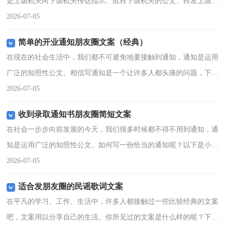
是上级机关向下级机关传达指示、批转下级机关的公文、转发上级机
关和不相隶属机关的公文，布置工作与周知事项时所用的一种下行公
2026-07-05
文。那要怎么写好通知
简单的开业通知朋友圈文案（经典）
在现在的社会生活中，我们都不可避免地要接触到通知，通知是运用
广泛的知照性公文。相信写通知是一个让许多人都头痛的问题，下面
是小编精心整理的简单的开业通知朋友圈文案，仅供参考，欢迎大家
2026-07-05
阅读。1、快乐，和你
收到录取通知书朋友圈简短文案
在社会一步步向前发展的今天，我们很多时候都不得不用到通知，通
知是运用广泛的知照性公文。如何写一份恰当的通知呢？以下是小编
帮大家整理的收到录取通知书朋友圈简短文案，欢迎大家借鉴与参
2026-07-05
考，希望对大家有所帮助
适合发朋友圈的民谣歌词文案
在平凡的学习、工作、生活中，许多人都接触过一些比较经典的文案
吧，文案用以分享自己的生活。你所见过的文案是什么样的呢？下面