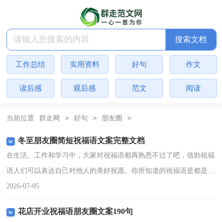
搜索文档
工作总结
实用资料
好句
作文
读后感
观后感
范文
阅读
>
>
>
当前位置
群走网
好句
朋友圈
冬至朋友圈简短祝福语文案完整文档
在生活、工作和学习中，大家对祝福语都再熟悉不过了吧，借助祝福
语人们可以表达自己对他人的美好祝愿。你所知道的祝福语是都是什
么样子的？以下是小编为大家整理的冬至朋友圈简短祝福语文案完整
2026-07-05
文档，希望能够帮助到
花店开业祝福语朋友圈文案190句