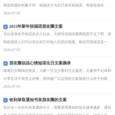
根据祝愿的对象不同，祝福语分为吉日喜庆祝福语、寿诞祝福语、事
业祝福语、祝酒词等。你所见过的祝福语是什么样的呢？以下是小编
2026-07-05
为大家收集的给闺蜜的
2023年新年祝福语朋友圈文案
无论是身处学校还是步入社会，大家对祝福语都再熟悉不过了吧，借
助祝福语人们可以表达自己对他人的美好祝愿。相信写祝福语是一个
让许多人都头痛的问题，下面是小编收集整理的2023年新年祝福语朋
2026-07-05
友圈文案，欢迎阅
朋友圈说说心情短语生日文案摘录
随着社交网络的普及，大家一定没少看到过文案吧，文案用于记录和
分享生活中有意义的事。那些被广泛运用的文案都是什么样子的呢？
以下是小编整理的朋友圈说说心情短语生日文案摘录，希望能够帮助
2026-07-05
到大家。1、诗谱南山
收到录取通知书发朋友圈的文案
在社会一步步向前发展的今天，需要使用通知的场合越来越多，通知