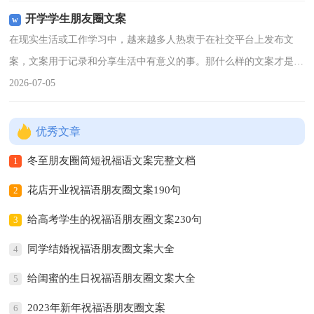
大家一起来看看吧。1
开学学生朋友圈文案
在现实生活或工作学习中，越来越多人热衷于在社交平台上发布文
案，文案用于记录和分享生活中有意义的事。那什么样的文案才是经
典的呢？以下是小编为大家整理的开学学生朋友圈文案，供大家参考
2026-07-05
借鉴，希望可以帮助到有
优秀文章
冬至朋友圈简短祝福语文案完整文档
1
花店开业祝福语朋友圈文案190句
2
给高考学生的祝福语朋友圈文案230句
3
同学结婚祝福语朋友圈文案大全
4
给闺蜜的生日祝福语朋友圈文案大全
5
2023年新年祝福语朋友圈文案
6