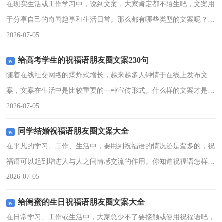
在现实生活或工作学习中，说到文案，大家肯定都不陌生吧，文案用
于分享自己的奇闻趣事和生活日常。那么都有哪些类型的文案呢？下
面是小编帮大家整理的花店开业祝福语朋友圈文案，仅供参考，欢迎
2026-07-05
大家阅读。1、马到成
给高考学生的祝福语朋友圈文案230句
随着在线社交网络的爆炸式增长，越来越多人钟情于在线上发布文
案，文案在生活中是比较重要的一种宣传形式。什么样的文案才是独
特的呢？下面是小编为大家收集的给高考学生的祝福语朋友圈文案，
2026-07-05
供大家参考借鉴，希望可
同学结婚祝福语朋友圈文案大全
在平凡的学习、工作、生活中，要用到祝福语的情况还是蛮多的，祝
福语可以起到增进人与人之间情感交流的作用。你知道祝福语怎样写
才合适吗？以下是小编收集整理的同学结婚祝福语朋友圈文案大全，
2026-07-05
希望对大家有所帮助。
给闺蜜的生日祝福语朋友圈文案大全
在日常学习、工作或生活中，大家总少不了要接触或使用祝福语吧，