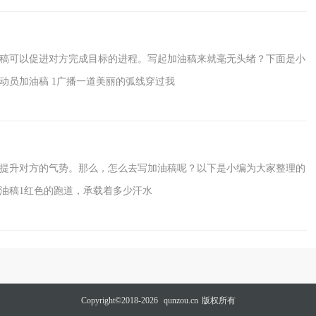
稿可以促进对方完成目标的进程。写起加油稿来就毫无头绪？下面是小
动员加油稿 1广播一道美丽的弧线穿过我
提升对方的气势。那么，怎么去写加油稿呢？以下是小编为大家整理的
加油稿1红色的跑道，承载着多少汗水
Copyright©2018-2026
qunzou.cn
版权所有