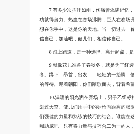
7.有多少次挥汗如雨，伤痛曾添满记忆，
功就得努力。热血在赛场沸腾，巨人在赛场
想在你手中，这是你的天地。当一切过去，
信自己，加油吧，健儿们，相信你自己。
8.踏上跑道，是一种选择。离开起点，是
9.就像花儿准备了春秋冬，就是为了红透
冬。蹲下，昂首，出发……轻轻的一抬脚，
的等待。迎着朝阳，你们踏歌而去，背着希
10.温暖的阳光洒在赛场上，男子乙组标
划过天空。健儿们用手中的标枪向距离的权
们强健的力量和熟练的技巧的结合。谁能在
喊助威吧！只有将力量与技巧合二为一的人