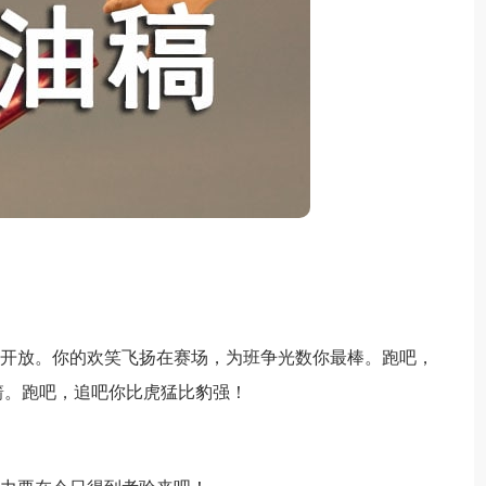
开放。你的欢笑飞扬在赛场，为班争光数你最棒。跑吧，
箭。跑吧，追吧你比虎猛比豹强！