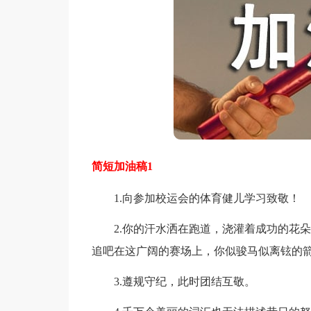
简短加油稿1
1.向参加校运会的体育健儿学习致敬！
2.你的汗水洒在跑道，浇灌着成功的花朵
追吧在这广阔的赛场上，你似骏马似离铉的
3.遵规守纪，此时团结互敬。