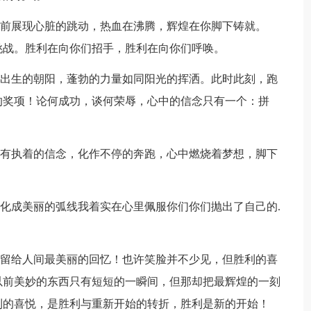
前展现心脏的跳动，热血在沸腾，辉煌在你脚下铸就。
挑战。胜利在向你们招手，胜利在向你们呼唤。
出生的朝阳，蓬勃的力量如同阳光的挥洒。此时此刻，跑
的奖项！论何成功，谈何荣辱，心中的信念只有一个：拼
有执着的信念，化作不停的奔跑，心中燃烧着梦想，脚下
化成美丽的弧线我着实在心里佩服你们你们抛出了自己的.
留给人间最美丽的回忆！也许笑脸并不少见，但胜利的喜
以前美妙的东西只有短短的一瞬间，但那却把最辉煌的一刻
利的喜悦，是胜利与重新开始的转折，胜利是新的开始！