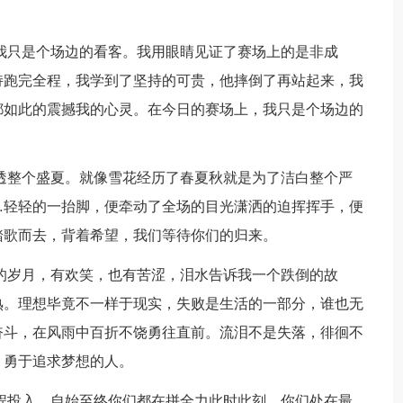
我只是个场边的看客。我用眼睛见证了赛场上的是非成
持跑完全程，我学到了坚持的可贵，他摔倒了再站起来，我
都如此的震撼我的心灵。在今日的赛场上，我只是个场边的
透整个盛夏。就像雪花经历了春夏秋就是为了洁白整个严
…轻轻的一抬脚，便牵动了全场的目光潇洒的迫挥挥手，便
踏歌而去，背着希望，我们等待你们的归来。
的岁月，有欢笑，也有苦涩，泪水告诉我一个跌倒的故
熟。理想毕竟不一样于现实，失败是生活的一部分，谁也无
奋斗，在风雨中百折不饶勇往直前。流泪不是失落，徘徊不
，勇于追求梦想的人。
程投入，自始至终你们都在拼全力此时此刻，你们处在最