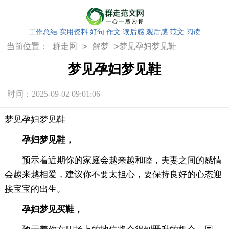
工作总结
实用资料
好句
作文
读后感
观后感
范文
阅读
>
>
当前位置：
群走网
解梦
梦见孕妇梦见鞋
梦见孕妇梦见鞋
时间：2025-09-02 09:01:06
梦见孕妇梦见鞋
孕妇梦见鞋，
预示着近期你的家庭会越来越和睦，夫妻之间的感情
会越来越相爱，建议你不要太担心，要保持良好的心态迎
接宝宝的出生。
孕妇梦见买鞋，