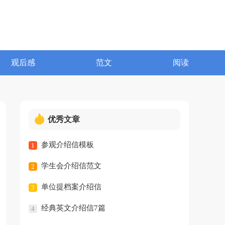
观后感
范文
阅读
优秀文章
参观介绍信模板
1
学生会介绍信范文
2
单位提档案介绍信
3
经典英文介绍信7篇
4