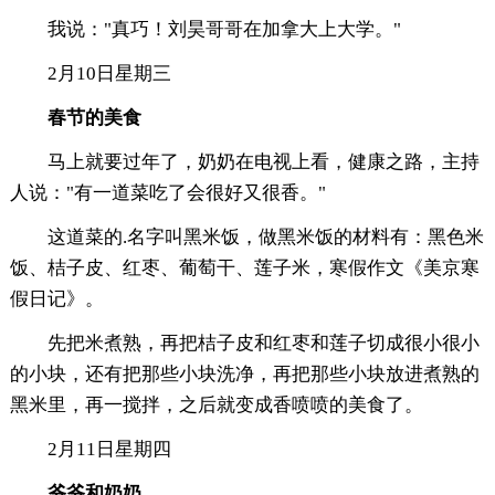
我说："真巧！刘昊哥哥在加拿大上大学。"
2月10日星期三
春节的美食
马上就要过年了，奶奶在电视上看，健康之路，主持
人说："有一道菜吃了会很好又很香。"
这道菜的.名字叫黑米饭，做黑米饭的材料有：黑色米
饭、桔子皮、红枣、葡萄干、莲子米，寒假作文《美京寒
假日记》。
先把米煮熟，再把桔子皮和红枣和莲子切成很小很小
的小块，还有把那些小块洗净，再把那些小块放进煮熟的
黑米里，再一搅拌，之后就变成香喷喷的美食了。
2月11日星期四
爷爷和奶奶