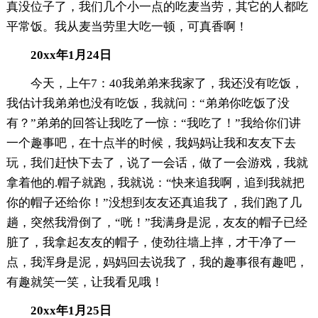
真没位子了，我们几个小一点的吃麦当劳，其它的人都吃
平常饭。我从麦当劳里大吃一顿，可真香啊！
20xx年1月24日
今天，上午7：40我弟弟来我家了，我还没有吃饭，
我估计我弟弟也没有吃饭，我就问：“弟弟你吃饭了没
有？”弟弟的回答让我吃了一惊：“我吃了！”我给你们讲
一个趣事吧，在十点半的时候，我妈妈让我和友友下去
玩，我们赶快下去了，说了一会话，做了一会游戏，我就
拿着他的.帽子就跑，我就说：“快来追我啊，追到我就把
你的帽子还给你！”没想到友友还真追我了，我们跑了几
趟，突然我滑倒了，“咣！”我满身是泥，友友的帽子已经
脏了，我拿起友友的帽子，使劲往墙上摔，才干净了一
点，我浑身是泥，妈妈回去说我了，我的趣事很有趣吧，
有趣就笑一笑，让我看见哦！
20xx年1月25日