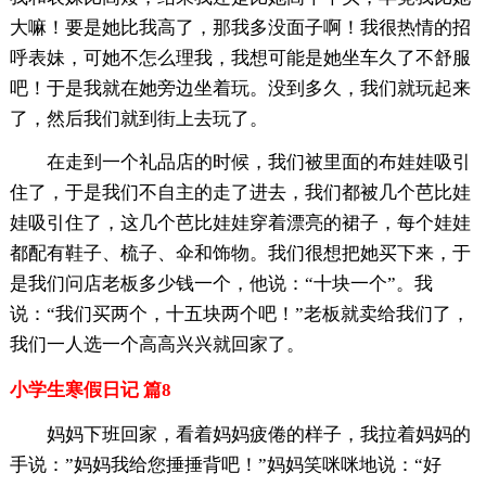
大嘛！要是她比我高了，那我多没面子啊！我很热情的招
呼表妹，可她不怎么理我，我想可能是她坐车久了不舒服
吧！于是我就在她旁边坐着玩。没到多久，我们就玩起来
了，然后我们就到街上去玩了。
在走到一个礼品店的时候，我们被里面的布娃娃吸引
住了，于是我们不自主的走了进去，我们都被几个芭比娃
娃吸引住了，这几个芭比娃娃穿着漂亮的裙子，每个娃娃
都配有鞋子、梳子、伞和饰物。我们很想把她买下来，于
是我们问店老板多少钱一个，他说：“十块一个”。我
说：“我们买两个，十五块两个吧！”老板就卖给我们了，
我们一人选一个高高兴兴就回家了。
小学生寒假日记 篇8
妈妈下班回家，看着妈妈疲倦的样子，我拉着妈妈的
手说：”妈妈我给您捶捶背吧！”妈妈笑咪咪地说：“好