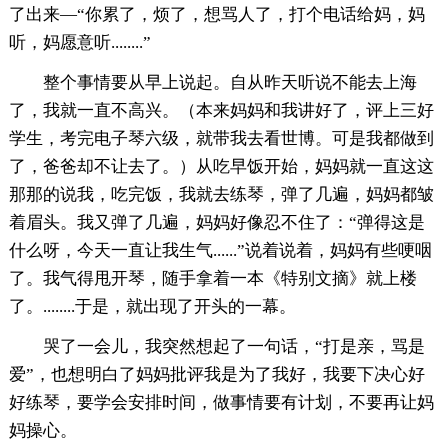
了出来—“你累了，烦了，想骂人了，打个电话给妈，妈
听，妈愿意听........”
整个事情要从早上说起。自从昨天听说不能去上海
了，我就一直不高兴。（本来妈妈和我讲好了，评上三好
学生，考完电子琴六级，就带我去看世博。可是我都做到
了，爸爸却不让去了。）从吃早饭开始，妈妈就一直这这
那那的说我，吃完饭，我就去练琴，弹了几遍，妈妈都皱
着眉头。我又弹了几遍，妈妈好像忍不住了：“弹得这是
什么呀，今天一直让我生气......”说着说着，妈妈有些哽咽
了。我气得甩开琴，随手拿着一本《特别文摘》就上楼
了。........于是，就出现了开头的一幕。
哭了一会儿，我突然想起了一句话，“打是亲，骂是
爱”，也想明白了妈妈批评我是为了我好，我要下决心好
好练琴，要学会安排时间，做事情要有计划，不要再让妈
妈操心。