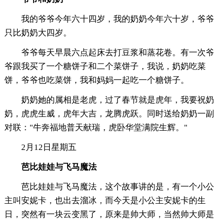
我的爷爷今年六十四岁，我的奶奶今年六十岁，爷爷
只比奶奶大四岁。
爷爷每天早晨六点起床去打豆浆和蒸花卷。有一次爷
爷跟我买了一个糖饼子和二个菜饼子，我说，奶奶吃菜
饼，爷爷也吃菜饼，我和妈妈一起吃一个糖饼子。
奶奶她的属相是老虎，过了春节就是虎年，我要祝奶
奶，虎虎生威，虎年大吉，龙腾虎跃。同时送给奶奶一副
对联："牛奔福地普天献瑞，虎卧华堂满院生辉。"
2月12日星期五
芭比娃娃与飞马魔法
芭比娃娃与飞马魔法，这个故事讲的是，有一个小公
主叫安妮卡，也出去溜冰，而今天是小公主安妮卡的生
日，突然有一块云变黑了，原来是帅大师，当然帅大师是