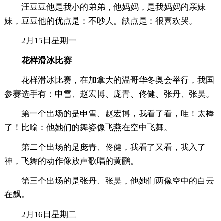
汪豆豆他是我小的弟弟，他妈妈，是我妈妈的亲妹
妹，豆豆他的优点是：不吵人。缺点是：很喜欢哭。
2月15日星期一
花样滑冰比赛
花样滑冰比赛，在加拿大的温哥华冬奥会举行，我国
参赛选手有：申雪、赵宏博、庞青、佟健、张丹、张昊。
第一个出场的是申雪、赵宏博，我看了看，哇！太棒
了！比喻：他她们的舞姿像飞燕在空中飞舞。
第二个出场的是庞青、佟健，我看了又看，我入了
神，飞舞的动作像放声歌唱的黄鹂。
第三个出场的是张丹、张昊，他她们两像空中的白云
在飘。
2月16日星期二