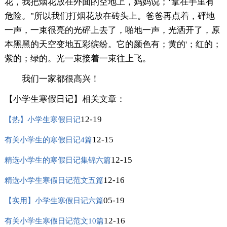
花，我把烟花放在外面的空地上，妈妈说；‘拿在手里有
危险。"所以我们打烟花放在砖头上。爸爸再点着，砰地
一声，一束很亮的光砰上去了，啪地一声，光洒开了，原
本黑黑的天空变地五彩缤纷。它的颜色有；黄的'；红的；
紫的；绿的。光一束接着一束往上飞。
我们一家都很高兴！
【小学生寒假日记】相关文章：
12-19
【热】小学生寒假日记
12-15
有关小学生的寒假日记4篇
12-15
精选小学生的寒假日记集锦六篇
12-16
精选小学生寒假日记范文五篇
05-19
【实用】小学生寒假日记六篇
12-16
有关小学生寒假日记范文10篇