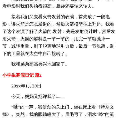
看电影时我们头抬得很高，脑袋还要转来转去。
接着我们又去看火箭发射的表演，首先放了一段电
影，讲火箭是怎么发射的，然后火箭模型往上升起。我看
了这个表演了解了火箭的.发射：先是发射倒计时，然后发
射火箭，火箭的燃料是一节一节的，用完一节就抛掉一
节，减轻重量，到了脱离地球引力后，最后一节脱离，剩
下的卫星就在太空中自己旋转了。
我和弟弟高高兴兴地回家了。
小学生寒假日记 篇2
20xx年1月20日
今天，妈妈又批评我了........
“嗵”的一声，我使劲的关上门，坐在床上看《特别文
摘》。突然，我的眼睛瞪大了，眉毛弯了，泪水“哗”的流