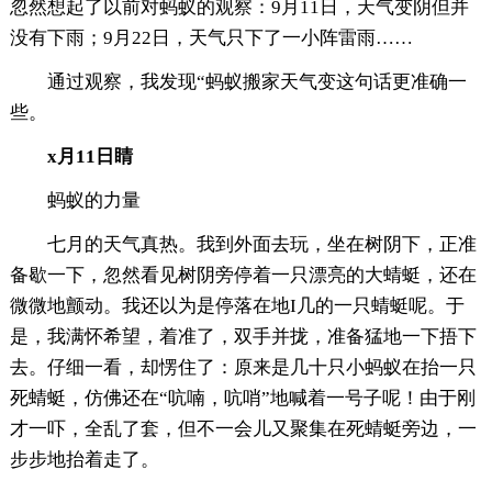
忽然想起了以前对蚂蚁的观察：9月11日，天气变阴但并
没有下雨；9月22日，天气只下了一小阵雷雨……
通过观察，我发现“蚂蚁搬家天气变这句话更准确一
些。
x月11日睛
蚂蚁的力量
七月的天气真热。我到外面去玩，坐在树阴下，正准
备歇一下，忽然看见树阴旁停着一只漂亮的大蜻蜓，还在
微微地颤动。我还以为是停落在地I几的一只蜻蜓呢。于
是，我满怀希望，着准了，双手并拢，准备猛地一下捂下
去。仔细一看，却愣住了：原来是几十只小蚂蚁在抬一只
死蜻蜓，仿佛还在“吭喃，吭哨”地喊着一号子呢！由于刚
才一吓，全乱了套，但不一会儿又聚集在死蜻蜓旁边，一
步步地抬着走了。