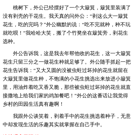
桃树下，外公已经摆好了一个大簸箕，簸箕里装满了
没有剥壳的干花生。我天真的问外公：“剥这么大一簸箕
花生，吃的完吗？”外公幽默的说：“吃不完就种，种不玩
就吃呗！”我哈哈大笑，搬了个竹凳坐在簸箕旁，剥花生
选种。
外公告诉我，这是我去年帮他收的花生，这一大簸箕
花生只留三分之一做花生种就足够了。外公随手抓起一把
花生告诉我：“又大又圆的没被虫蛀过坏掉的花生就留在
大簸箕里做花生种，不饱满的小花生挑选出来放进小簸箕
里，用油炸着吃又香又脆，那些被虫蛀过坏掉的花生就直
接撒地上给我们家的鸡加餐吧！”外公的这番话让我觉得
乡村的田园生活真有趣啊！
我跟外公谈笑着，剥着手中的花生挑选着种子，无意
中却发现生活的乐趣其实就掌握在自己手中。