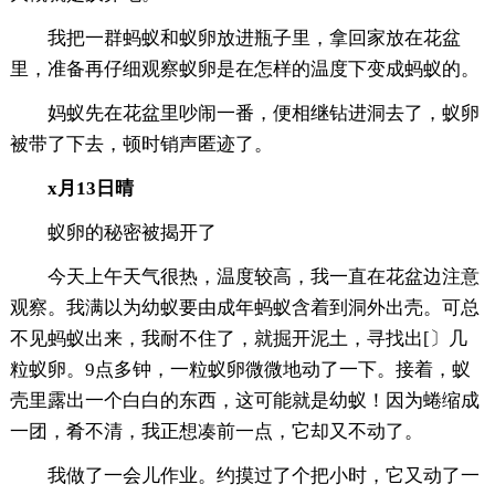
我把一群蚂蚁和蚁卵放进瓶子里，拿回家放在花盆
里，准备再仔细观察蚁卵是在怎样的温度下变成蚂蚁的。
妈蚁先在花盆里吵闹一番，便相继钻进洞去了，蚁卵
被带了下去，顿时销声匿迹了。
x月13日晴
蚁卵的秘密被揭开了
今天上午天气很热，温度较高，我一直在花盆边注意
观察。我满以为幼蚁要由成年蚂蚁含着到洞外出壳。可总
不见蚂蚁出来，我耐不住了，就掘开泥土，寻找出[〕几
粒蚁卵。9点多钟，一粒蚁卵微微地动了一下。接着，蚁
壳里露出一个白白的东西，这可能就是幼蚁！因为蜷缩成
一团，肴不清，我正想凑前一点，它却又不动了。
我做了一会儿作业。约摸过了个把小时，它又动了一