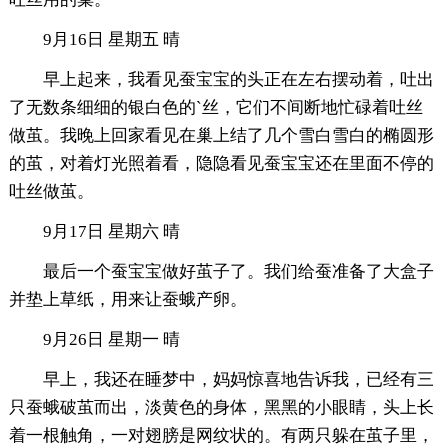
9月16日 星期五 晴
早上起来，我看见蚕宝宝的头正在左右摆动着，吐出
了无数条细细的银白色的`丝，它们不间断地忙碌着吐丝
做茧。我晚上回家看见在巢上结了几个雪白雪白的椭圆形
的茧，对着灯光照着看，隐隐看见蚕宝宝还在里面不停的
吐丝做茧。
9月17日 星期六 晴
最后一个蚕宝宝做好茧子了。我们给蚕准备了大盒子
并垫上草纸，用来让蚕蛾产卵。
9月26日 星期一 晴
早上，我还在睡梦中，妈妈惊喜地告诉我，已经有三
只蚕蛾破茧而出，淡黄色的身体，黑黑的小眼睛，头上长
着一根触角，一对翅膀是网纹状的。有两只躲在茧子里，