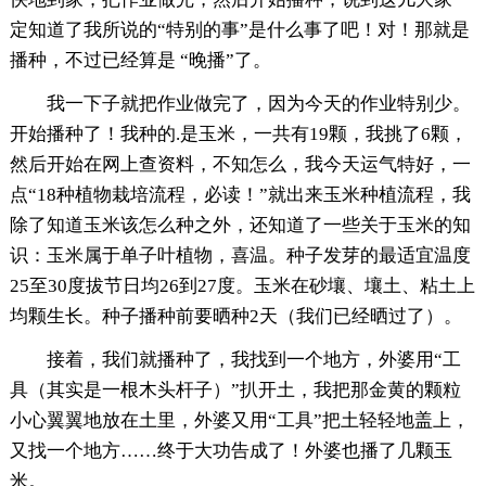
定知道了我所说的“特别的事”是什么事了吧！对！那就是
播种，不过已经算是 “晚播”了。
我一下子就把作业做完了，因为今天的作业特别少。
开始播种了！我种的.是玉米，一共有19颗，我挑了6颗，
然后开始在网上查资料，不知怎么，我今天运气特好，一
点“18种植物栽培流程，必读！”就出来玉米种植流程，我
除了知道玉米该怎么种之外，还知道了一些关于玉米的知
识：玉米属于单子叶植物，喜温。种子发芽的最适宜温度
25至30度拔节日均26到27度。玉米在砂壤、壤土、粘土上
均颗生长。种子播种前要晒种2天（我们已经晒过了）。
接着，我们就播种了，我找到一个地方，外婆用“工
具（其实是一根木头杆子）”扒开土，我把那金黄的颗粒
小心翼翼地放在土里，外婆又用“工具”把土轻轻地盖上，
又找一个地方……终于大功告成了！外婆也播了几颗玉
米。