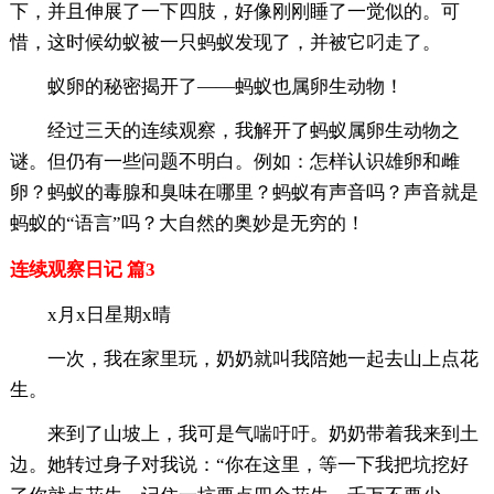
下，并且伸展了一下四肢，好像刚刚睡了一觉似的。可
惜，这时候幼蚁被一只蚂蚁发现了，并被它叼走了。
蚁卵的秘密揭开了——蚂蚁也属卵生动物！
经过三天的连续观察，我解开了蚂蚁属卵生动物之
谜。但仍有一些问题不明白。例如：怎样认识雄卵和雌
卵？蚂蚁的毒腺和臭味在哪里？蚂蚁有声音吗？声音就是
蚂蚁的“语言”吗？大自然的奥妙是无穷的！
连续观察日记 篇3
x月x日星期x晴
一次，我在家里玩，奶奶就叫我陪她一起去山上点花
生。
来到了山坡上，我可是气喘吁吁。奶奶带着我来到土
边。她转过身子对我说：“你在这里，等一下我把坑挖好