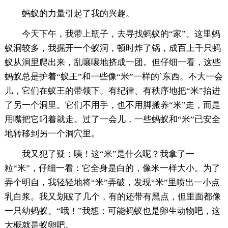
蚂蚁的力量引起了我的兴趣。
今天下午，我带上瓶子，去寻找蚂蚁的“家”。这里蚂
蚁洞较多，我掘开一个蚁洞，顿时炸了锅，成百上千只蚂
蚁从洞里爬出来，乱嚷嚷地挤成一团。但仔细一看，这些
蚂蚁总是护着“蚁王”和一些像“米”一样的`东西。不大一会
儿，它们在蚁王的带领下。有纪律、有秩序地把“米”抬进
了另一个洞里。它们不用手，也不用脚搬养“米”走，而是
用嘴把它叼着就走。过了一会儿，一些蚂蚁和“米”已安全
地转移到另一个洞穴里。
我又犯了疑：咦！这“米”是什么呢？我拿了一
粒“米”，仔细一看：它全身是白的，像米一样大小。为了
弄个明自，我轻轻地将“米”弄破，发现“米”里喷出一小点
乳白浆。我又划破了几个，有的还带有黑点，但里面都像
一只幼蚂蚁。“哦！”我想：可能蚂蚁也是卵生动物吧，这
大概就是蚁卵吧。