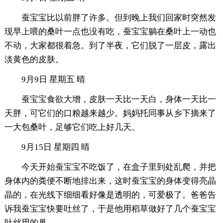
蚕宝宝比以前胖了许多。但到晚上我们回家时突然发
现早上喂的桑叶一点也没有吃，蚕宝宝躺在桑叶上一动也
不动，大家都很着急。到了半夜，它们脱了一层皮，露出
淡黄色的皮肤。
9月9日 星期五 晴
蚕宝宝食欲大增，皮肤一天比一天白，身体一天比一
天胖，可它们的口粮越来越少。妈妈托同事从乡下摘来了
一大包桑叶，足够它们吃上好几天。
9月15日 星期四 晴
今天开始蚕宝宝不吃饭了，在盒子里到处乱爬，并把
身体内的粪便不断地排出来，这时蚕宝宝的身体变得亮晶
晶的，在光线下细细看好像是透明的，可爱极了。爸爸告
诉我蚕宝宝快要吐丝了，于是他用稻草做好了几个蚕宝宝
吐丝用的巢。