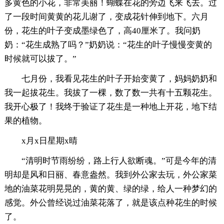
多黄色的小花，非常美丽！蝴蝶在花的旁边飞来飞去。过
了一段时间黄黄的花儿谢了，变成花针伸到地下。六月
份，花生的叶子变成墨绿色了，高40厘米了。我问奶
奶：“花生成熟了吗？”奶奶说：“花生的叶子慢慢变黄的
时候就可以拔了。”
七月份，我看见花生的叶子开始变黄了，妈妈奶奶和
我一起拔花生。我拔了一棵，数了数一共有十五颗花生。
我开心极了！我终于验证了花生是一种地上开花，地下结
果的植物。
x月x日星期x晴
“清明时节雨纷纷，路上行人欲断魂。”可是今年的清
明却是风和日丽、春意盎然。我到外公家去玩，外公家菜
地的油菜花明晃晃的，黄的黄、绿的绿，给人一种梦幻的
感觉。外公曾经说过油菜花落了，就是该点种花生的时候
了。