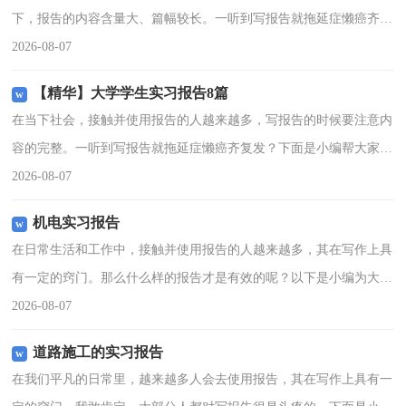
下，报告的内容含量大、篇幅较长。一听到写报告就拖延症懒癌齐复
发？下面是小编精心整理的在学校的实习报告范文 ，欢迎阅读，希
2026-08-07
望大家能够喜欢。在学校
【精华】大学学生实习报告8篇
在当下社会，接触并使用报告的人越来越多，写报告的时候要注意内
容的完整。一听到写报告就拖延症懒癌齐复发？下面是小编帮大家整
理的大学学生实习报告8篇，欢迎大家借鉴与参考，希望对大家有所
2026-08-07
帮助。大学学生实习报
机电实习报告
在日常生活和工作中，接触并使用报告的人越来越多，其在写作上具
有一定的窍门。那么什么样的报告才是有效的呢？以下是小编为大家
收集的机电实习报告，欢迎阅读与收藏。机电实习报告1一、实习目
2026-08-07
的1实习的目的和意义
道路施工的实习报告
在我们平凡的日常里，越来越多人会去使用报告，其在写作上具有一