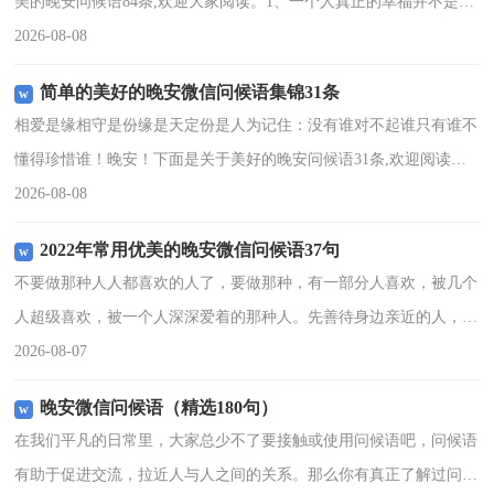
美的晚安问候语84条,欢迎大家阅读。1、一个人真正的幸福并不是呆
在光明之中，而是从远处凝望光明，朝它奔去，就在那拼命忘我的时
2026-08-08
间里，才有人生真
简单的美好的晚安微信问候语集锦31条
相爱是缘相守是份缘是天定份是人为记住：没有谁对不起谁只有谁不
懂得珍惜谁！晚安！下面是关于美好的晚安问候语31条,欢迎阅读与
收藏。1、执着于那份不离不弃，只因为是你说的，所以我坚信。晚
2026-08-08
安！2、始终笑不出
2022年常用优美的晚安微信问候语37句
不要做那种人人都喜欢的人了，要做那种，有一部分人喜欢，被几个
人超级喜欢，被一个人深深爱着的那种人。先善待身边亲近的人，再
去拯救世界啊！亲爱的你，晚安！下面是小编为大家整理的优美的晚
2026-08-07
安问候语37句,希望
晚安微信问候语（精选180句）
在我们平凡的日常里，大家总少不了要接触或使用问候语吧，问候语
有助于促进交流，拉近人与人之间的关系。那么你有真正了解过问候