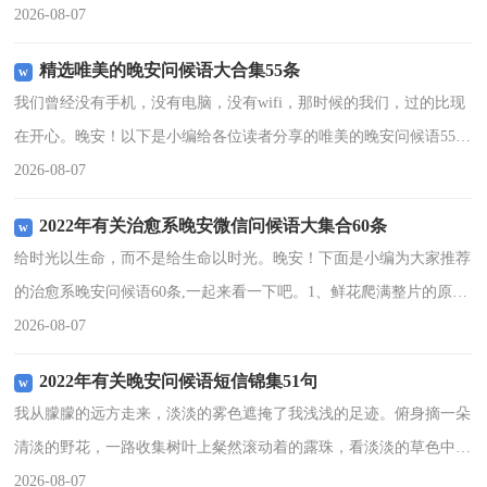
语吗？下面是小编帮大家整理的晚安微信问候语（精选180句），供
2026-08-07
大家参考借鉴，希望
精选唯美的晚安问候语大合集55条
我们曾经没有手机，没有电脑，没有wifi，那时候的我们，过的比现
在开心。晚安！以下是小编给各位读者分享的唯美的晚安问候语55
条,希望能够帮助到大家。1、审判自己比审判别人难多了。如果你成
2026-08-07
功地正确审判了
2022年有关治愈系晚安微信问候语大集合60条
给时光以生命，而不是给生命以时光。晚安！下面是小编为大家推荐
的治愈系晚安问候语60条,一起来看一下吧。1、鲜花爬满整片的原
野，月光闪耀在波光粼粼的湖面，微风把温馨悄悄吹进你我的心田，
2026-08-07
在这美丽的夜晚，为
2022年有关晚安问候语短信锦集51句
我从朦朦的远方走来，淡淡的雾色遮掩了我浅浅的足迹。俯身摘一朵
清淡的野花，一路收集树叶上粲然滚动着的露珠，看淡淡的草色中优
雅的白蝶翩翩起舞。不必忧伤，努力抛开所有的忧愁，人生的岁月中
2026-08-07