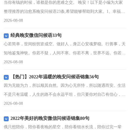
当你有钱的时候，谁都是你的患难之交。 晚安！以下是小编为大家
整理推荐的治愈系晚安问候语23条,希望能够帮助到大家。1、幸福，
她不是在路上，就是在路的尽头。晚安！2、不知道你在在做什么，
2026-08-08
这样得深夜，也许
经典晚安微信问候语33句
心若简单，世间纷扰皆成空。做好人，身正心安魂梦稳。行善事，天
知地鉴鬼神钦。你若不疑，人间不寒。你若不离，世界不远。你若不
恨，苍天有暖。你若不语，四海升平。晚安，亲～以下是小编为大家
2026-08-08
整理的晚安问候语33
【热门】2022年温暖的晚安问候语锦集56句
因为无能为力，所以顺其自然。因为心无所恃，所以随遇而安。生活
不是只有温暖，人生的路不会永远平坦，但只要你对自己有信心，知
道自己的价值，懂的珍惜自己，世界的一切不完美，你都可以坦然面
2026-08-08
对。晚安！以下是小编
2022年美好的晚安微信问候语锦集80句
俄只想陪你，陪你看夜晚的星空，陪你看细水长流，陪你过完一辈