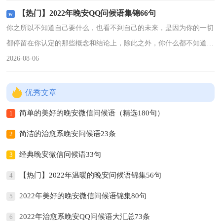
相爱的感觉，只是
【热门】2022年晚安QQ问候语集锦66句
你之所以不知道自己要什么，也看不到自己的未来，是因为你的一切
都停留在你认定的那些概念和结论上，除此之外，你什么都不知道。
晚安！以下是小编精心整理的晚安问候语66句,欢迎阅读借鉴。1、星
2026-08-06
星送一句问候让你
优秀文章
简单的美好的晚安微信问候语（精选180句）
1
简洁的治愈系晚安问候语23条
2
经典晚安微信问候语33句
3
【热门】2022年温暖的晚安问候语锦集56句
4
2022年美好的晚安微信问候语锦集80句
5
2022年治愈系晚安QQ问候语大汇总73条
6