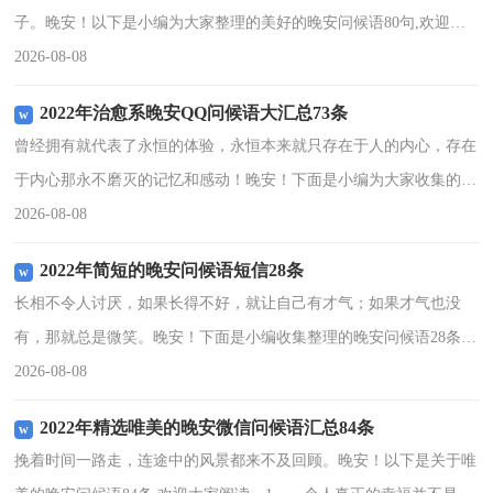
子。晚安！以下是小编为大家整理的美好的晚安问候语80句,欢迎阅
读，希望能够对大家有所帮助。1、我对你的牵挂似皎洁的月光，把
2026-08-08
整个夜晚照耀的灿烂辉
2022年治愈系晚安QQ问候语大汇总73条
曾经拥有就代表了永恒的体验，永恒本来就只存在于人的内心，存在
于内心那永不磨灭的记忆和感动！晚安！下面是小编为大家收集的治
愈系晚安问候语73条,仅供参考，希望能够帮助到大家。1、电视剧看
2026-08-08
了，感动了吧？游
2022年简短的晚安问候语短信28条
长相不令人讨厌，如果长得不好，就让自己有才气；如果才气也没
有，那就总是微笑。晚安！下面是小编收集整理的晚安问候语28条,
欢迎大家阅读。1、别让人生，输给了心情。心情不是人生的全部，
2026-08-08
却能左右人生。心情好
2022年精选唯美的晚安微信问候语汇总84条
挽着时间一路走，连途中的风景都来不及回顾。晚安！以下是关于唯