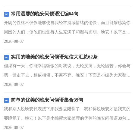
处处都会有清流，驾起
常用温馨的晚安问候语汇编64句
开朗的性格不仅仅能够使自我经常持续情绪的愉快，而且能够感染你
周围的人们，使他们也觉得人生充满了和谐与光明。晚安！以下是小
编为大家准备的温馨的晚安问候语64句,欢迎大家前来欣赏。1、相信
2026-08-07
只要坚持，你想去
实用的唯美的晚安问候语短信大汇总62条
但愿有一天，你能幸福骄傲的对我说，无论疾病，无论困苦，你会与
我一世走下去，相依相偎，不离不弃。晚安！下面是小编为大家整理
推荐的唯美的晚安问候语62条,希望大家喜欢。1、人总会受伤，我们
2026-08-07
唯一能做的是陪在
简单的优美的晚安问候语集合39句
我和别人说晚安代表接下来我要去陪你了，我和你说晚安才是我真的
要睡觉了。晚安！以下是小编帮大家整理的优美的晚安问候语39句,
欢迎大家分享。1、我在此用"真正"二字，因为我认为坠入情网那种
2026-08-07