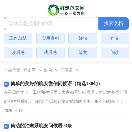
搜索文档
工作总结
实用资料
好句
作文
读后感
观后感
范文
阅读
>
>
>
当前位置
群走网
好句
问候语
简单的美好的晚安微信问候语（精选180句）
在平日的学习、工作和生活里，大家都写过问候语，肯定对各类问候
语都很熟悉吧，问候语可以起到增进感情的作用。那么问题来了，到
底什么样的问候语才是走心的呢？以下是小编帮大家整理的简单的美
2026-08-08
好的晚安微信问候语，
简洁的治愈系晚安问候语23条