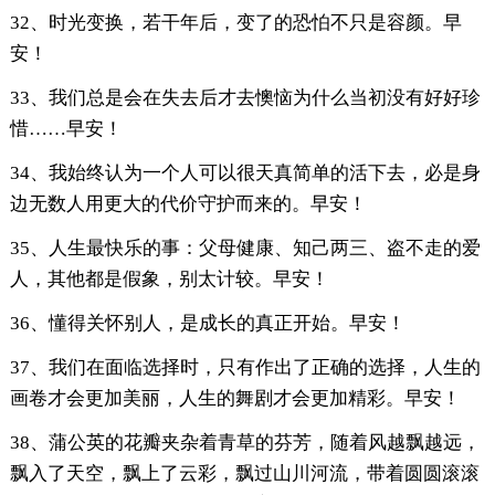
32、时光变换，若干年后，变了的恐怕不只是容颜。早
安！
33、我们总是会在失去后才去懊恼为什么当初没有好好珍
惜……早安！
34、我始终认为一个人可以很天真简单的活下去，必是身
边无数人用更大的代价守护而来的。早安！
35、人生最快乐的事：父母健康、知己两三、盗不走的爱
人，其他都是假象，别太计较。早安！
36、懂得关怀别人，是成长的真正开始。早安！
37、我们在面临选择时，只有作出了正确的选择，人生的
画卷才会更加美丽，人生的舞剧才会更加精彩。早安！
38、蒲公英的花瓣夹杂着青草的芬芳，随着风越飘越远，
飘入了天空，飘上了云彩，飘过山川河流，带着圆圆滚滚