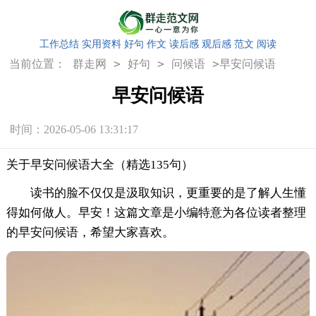
工作总结
实用资料
好句
作文
读后感
观后感
范文
阅读
>
>
>
当前位置：
群走网
好句
问候语
早安问候语
早安问候语
时间：2026-05-06 13:31:17
关于早安问候语大全（精选135句）
读书的脸不仅仅是汲取知识，更重要的是了解人生懂
得如何做人。早安！这篇文章是小编特意为各位读者整理
的早安问候语，希望大家喜欢。