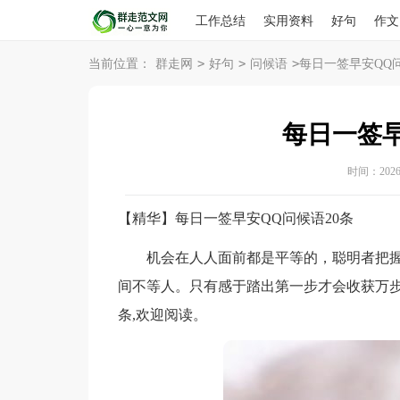
工作总结
实用资料
好句
作文
>
>
>
当前位置：
群走网
好句
问候语
每日一签早安QQ问
每日一签早
时间：2026-0
【精华】每日一签早安QQ问候语20条
机会在人人面前都是平等的，聪明者把握
间不等人。只有感于踏出第一步才会收获万步
条,欢迎阅读。