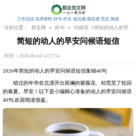
工作总结
实用资料
好句
作文
读后感
观后感
范文
阅读
>
>
>
当前位置：
群走网
好句
问候语
简短的动人的早
安问候语短信
简短的动人的早安问候语短信
时间：2026-06-04 14:27:54
2026年简短的动人的早安问候语短信集锦40句
错过的年华在北漠开出斑斓的紫薇花、却荒芜了轮回
的春夏。早安！以下是小编精心准备的动人的早安问候语
40句,欢迎阅读借鉴。