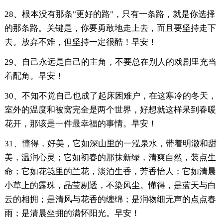
28、根本没有那条"更好的路"，只有一条路，就是你选择
的那条路。关键是，你要勇敢地走上去，而且要坚持走下
去。放弃不难，但坚持一定很酷！早安！
29、自己永远是自己的主角，不要总在别人的戏剧里充当
着配角。早安！
30、不知不觉自己也成了起床困难户，在这寒冷的冬天，
室外的温度和被窝完全是两个世界，好想就这样呆到春暖
花开，那该是一件最幸福的事情。早安！
31、懂得，好美，它如深山里的一泓泉水，带着明澈和甜
美，温润心灵；它如初春的那抹新绿，清爽自然，装点生
命；它如花笺里的兰花，淡泊生香，芳香怡人；它如清晨
小草上的露珠，晶莹剔透，不染风尘。懂得，是蓝天与白
云的相拥；是清风与花香的缠绵；是润物细无声的点点春
雨；是清晨坐拥的满怀阳光。早安！