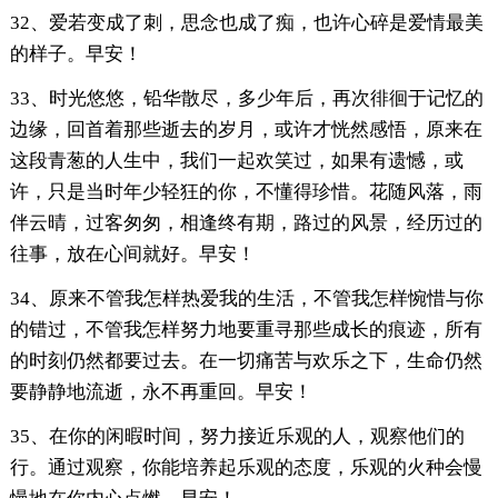
32、爱若变成了刺，思念也成了痴，也许心碎是爱情最美
的样子。早安！
33、时光悠悠，铅华散尽，多少年后，再次徘徊于记忆的
边缘，回首着那些逝去的岁月，或许才恍然感悟，原来在
这段青葱的人生中，我们一起欢笑过，如果有遗憾，或
许，只是当时年少轻狂的你，不懂得珍惜。花随风落，雨
伴云晴，过客匆匆，相逢终有期，路过的风景，经历过的
往事，放在心间就好。早安！
34、原来不管我怎样热爱我的生活，不管我怎样惋惜与你
的错过，不管我怎样努力地要重寻那些成长的痕迹，所有
的时刻仍然都要过去。在一切痛苦与欢乐之下，生命仍然
要静静地流逝，永不再重回。早安！
35、在你的闲暇时间，努力接近乐观的人，观察他们的
行。通过观察，你能培养起乐观的态度，乐观的火种会慢