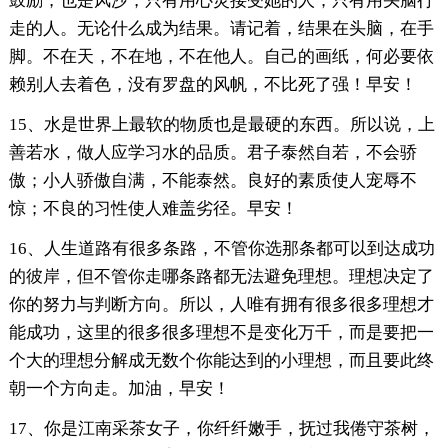
鼓励，也是风沙，只有用心灵接受她的人；只有用头脑行
走的人。无论什么成为结果。请记着，结果在头脑，在手
脚。不在天，不在地，不在他人。自己的画纸，何必要依
赖别人去着色，没有罗盘的风帆，不比死了强！早安！
15、水是世界上最软的物质也是最硬的东西。所以说，上
善若水，做人应学习水的品质。君子泰然自若，不会骄
傲；小人骄傲自满，不能泰然。良好的素质使人宠辱不
惊；不良的习性使人难盖劣径。早安！
16、人生道路有很多条路，不管你选那条都可以到达成功
的彼岸，但不管你走哪条路都无法避免理想。理想决定了
你的努力与判断方向。所以，人唯有拥有很多很多理想才
能成功，这里的很多很多理想不是变化万千，而是要把一
个大的理想分解成无数个你能达到的小理想，而且要此终
朝一个方向走。加油，早安！
17、你是江南采茶女子，你纤纤嫩手，抚过我倦守茶树，