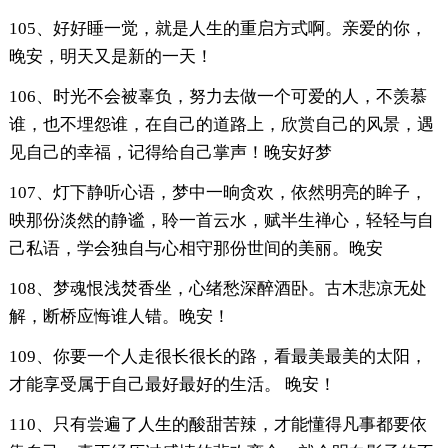
105、好好睡一觉，就是人生的重启方式啊。亲爱的你，
晚安，明天又是新的一天！
106、时光不会被辜负，努力去做一个可爱的人，不羡慕
谁，也不埋怨谁，在自己的道路上，欣赏自己的风景，遇
见自己的幸福，记得给自己掌声！晚安好梦
107、灯下静听心语，梦中一晌贪欢，依然明亮的眸子，
映那份淡然的静谧，聆一首云水，赋半生禅心，轻轻与自
己私语，学会独自与心相守那份世间的美丽。晚安
108、梦魂恨浅焚香坐，心绪愁深醉酒卧。古木悲凉无处
解，断桥应悔谁人错。晚安！
109、你要一个人走很长很长的路，看最美最美的太阳，
才能享受属于自己最好最好的生活。 晚安！
110、只有尝遍了人生的酸甜苦辣，才能懂得凡事都要依