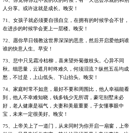
70、你觉得你过不去的坎的时候，有一天也会乐观的和别
人分享。或许这就是成长。晚安！
71、女孩子就必须要自强自立，在拥有的时候学会不甘，
在进步的时候学会更上一层楼。晚安！
72、愿你早日领教这世界深深的恶意，然后开启爱他妈谁
谁的快意人生。早安！
73、悲中只见霜冷枯柳，喜来望外菊傲枝头。心异不同
秋。细思量，云遮月时终难久，何须泪流？纵然五岳均成
愁，不过是，上山低头、下山抬头。晚安！
74、家庭时常不如意，最好不要和周围比，他人幸福能看
到，他人不幸难知晓，钱多钱少无所谓，豪宅别墅未必
好，老人健康是福气，夫妻和美最重要，子女懂事眼中
宝，未来一定很美好。晚安！
75、上帝关上了一道门，从未同时为你开启一扇窗，上帝