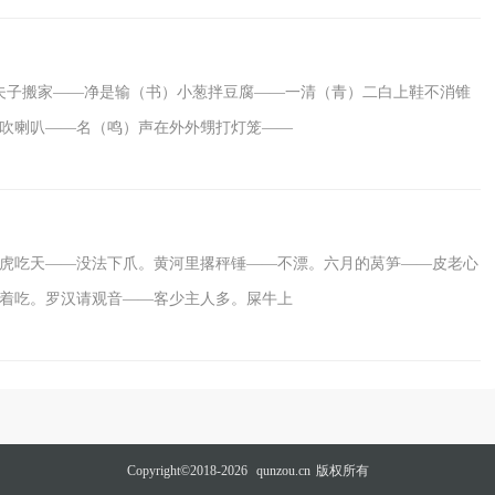
夫子搬家——净是输（书）小葱拌豆腐——一清（青）二白上鞋不消锥
吹喇叭——名（鸣）声在外外甥打灯笼——
虎吃天——没法下爪。黄河里撂秤锤——不漂。六月的莴笋——皮老心
着吃。罗汉请观音——客少主人多。屎牛上
Copyright©2018-2026
qunzou.cn
版权所有