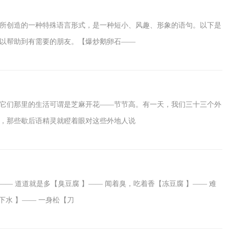
所创造的一种特殊语言形式，是一种短小、风趣、形象的语句。以下是
以帮助到有需要的朋友。【爆炒鹅卵石——
它们那里的生活可谓是芝麻开花——节节高。有一天，我们三十三个外
，那些歇后语精灵就瞪着眼对这些外地人说
—— 道道就是多【臭豆腐 】—— 闻着臭，吃着香【冻豆腐 】—— 难
下水 】—— 一身松【刀