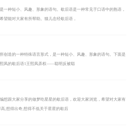
是一种短小、风趣、形象的语句。歇后语是一种常见于口语中的熟语，
希望能对大家有所帮助。猫儿念经歇后语，
所创造的一种特殊语言形式，是一种短小、风趣、形象的语句。下面是
熙凤的歇后语1王熙凤弄权——聪明反被聪
编想跟大家分享的做梦吃星星的歇后语，欢迎大家浏览，希望对大家有
高;想得出奇;想得不低关于星星的歇后