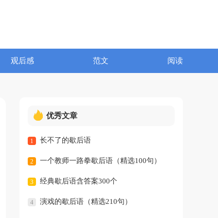
观后感
范文
阅读
优秀文章
长不了的歇后语
1
一个教师一路拳歇后语（精选100句）
2
经典歇后语含答案300个
3
演戏的歇后语（精选210句）
4