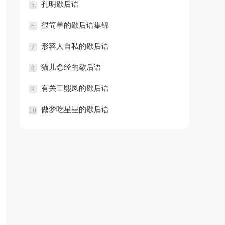
孔明歇后语
5
很简单的歇后语集锦
6
形容人自私的歇后语
7
猫儿念经的歇后语
8
有关王熙凤的歇后语
9
做梦吃星星的歇后语
10