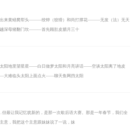
出来黄鳝爬犁头―――绞铧（狡猾）和尚打撑花―――无发（法）无天
越深母猪翻门坎―――首先顾肚皮腊月三十
太阳地里望星星——白日做梦太阳和月亮讲话——空谈太阳离了地皮
—大难临头太阳上面点火——聊天鱼网挡太阳
..但最让我记忆犹新的，是那一次歇后语大赛。那是一年春节，我们全
主意，我把这个主意跟妹妹说了一说，妹