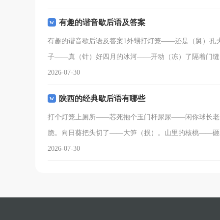
有趣的谐音歇后语及答案
有趣的谐音歇后语及答案1外甥打灯笼——还是（舅）孔
子——真（针）好四月的冰河——开动（冻）了隔着门缝
2026-07-30
陕西的经典歇后语有哪些
打个灯笼上厕所——芯死抱个玉门杆尿尿——闲你球长老
脆。向日葵把头切了——大笋（损）。山里的核桃——砸
2026-07-30