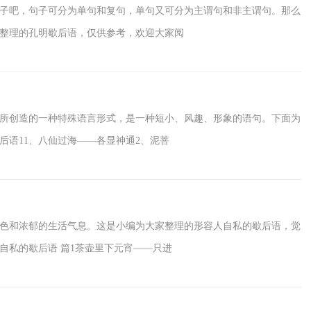
子吧，句子可分为单句和复句，单句又可分为主谓句和非主谓句。那么
整理的孔明歇后语，仅供参考，欢迎大家阅
所创造的一种特殊语言形式，是一种短小、风趣、形象的语句。下面为
后语11、八仙过海——各显神通2、泥菩
色和浓郁的生活气息。这是小编为大家整理的形容人自私的歇后语，觉
自私的歇后语 篇1茶壶里下元宵——只进