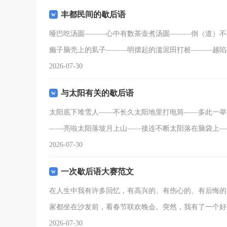
丰都民间的歇后语
哑巴吃汤圆―――心中有数茶壶煮汤圆―――倒（道）不
癞子脑壳上的虱子―――明摆起的滥泥田打桩―――越陷
2026-07-30
与太阳有关的歇后语
太阳底下堆雪人——不长久太阳地里打电筒——多此一举
——亮啦太阳落坡月上山——接连不断太阳落在脑袋上—
2026-07-30
一次歇后语大赛范文
在人生中我有许多回忆，有高兴的、有伤心的、有后悔的
家都坐在沙发前，看春节联欢晚会。突然，我有了一个好
2026-07-30