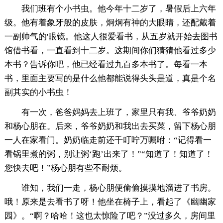
我们班有个小书虫。他今年十二岁了，暑假后上六年
级。他有着象牙般的皮肤，炯炯有神的大眼睛，还配戴着
一副帅气的'眼镜。他这人很爱看书，从五岁就开始去图书
馆借书看，一直看到十二岁。这期间你们猜猜他看过多少
本书？告诉你吧，他已经看过九百多本书了。每看一本
书，里面主要写的是什么他都能说得头头是道，真是个名
副其实的小书虫！
有一次，爸爸妈妈去上班了，家里只有我、爷爷奶奶
和杨心朋在。后来，爷爷奶奶和我出去买菜，留下杨心朋
一人在家看门。奶奶临走前还千叮咛万嘱咐：“记得看一
看锅里煮的粥，别让粥‘跑’出来了！”“知道了！知道了！
您快去吧！”杨心朋有些不耐烦。
谁知，我们一走，杨心朋便偷偷摸摸地溜进了书房。
哦！原来是去看书了呀！他坐在椅子上，看起了《幽幽家
园》。“啊？哈哈！这也太惊险了吧？”没过多久，房间里