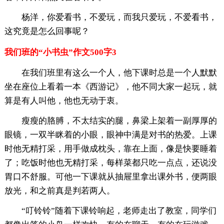
杨洋，你爱看书，不爱玩，而我只爱玩，不爱看书，
这究竟是怎么回事呢？
我们班的“小书虫”作文500字3
在我们班里有这么一个人，他下课时总是一个人默默
坐在座位上看着一本《西游记》，他不同大家一起玩，就
算是有人叫他，他也无动于衷。
瘦瘦的胳膊，不太结实的腿，鼻梁上架着一副厚厚的
眼镜，一双半眯着的小眼，眼神中满是对书的热爱。上课
时他无精打采，用手做成枕头，靠在上面，像是快要睡着
了；吃饭时他也无精打采，每样菜都只吃一点点，还说没
胃口不舒服。可他一下课就从抽屉里拿出课外书，便两眼
放光，和之前真是判若两人。
“叮铃铃”随着下课铃响起，老师走出了教室，同学们