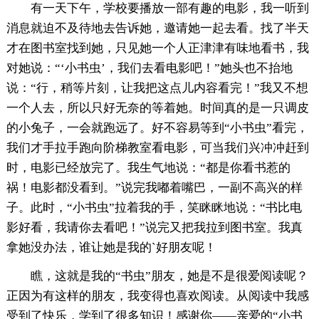
有一天下午，学校要播放一部有趣的电影，我一听到
消息就迫不及待地去告诉她，邀请她一起去看。找了半天
才在图书室找到她，只见她一个人正津津有味地看书，我
对她说：“‘小书虫’，我们去看电影吧！”她头也不抬地
说：“行，稍等片刻，让我把这点儿内容看完！”我又不想
一个人去，所以只好无奈的等着她。时间真的是一只调皮
的小兔子，一会就跑远了。好不容易等到“小书虫”看完，
我们才手拉手跑向阶梯教室看电影，可当我们兴冲冲赶到
时，电影已经放完了。我生气地说：“都是你看书惹的
祸！电影都没看到。”说完我嘟着嘴巴，一副不高兴的样
子。此时，“小书虫”拉着我的手，笑眯眯地说：“书比电
影好看，我请你去看吧！”说完又把我拉到图书室。我真
拿她没办法，谁让她是我的`好朋友呢！
瞧，这就是我的“书虫”朋友，她是不是很爱阅读呢？
正因为有这样的朋友，我变得也喜欢阅读。从阅读中我感
受到了快乐，学到了很多知识！感谢你——亲爱的“小书