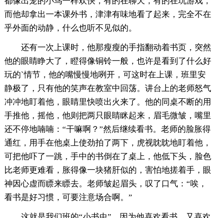
都像出笼的小鸟一样欢快，有的在聊天，有的在玩游戏，
而他却拿出一本课外书，津津有味地看了起来，完全不在
乎外面的动静，什么也听不见似的。
还有一次上课时，他那瘦瘦的手指翻动着书页，突然
他的眼睛睁大了，瞪得像铜铃一般，也许是看到了什么好
玩的`情节，他的嘴慢慢地咧开，可这时在上课，班里安
静极了，只有他的笑声在教室中回荡。讲台上的老师怒气
冲冲地盯着他，眼睛里快喷出火来了。他的同桌不断的用
手推他，摇他，他则把两只眼睛眯起来，眉毛微皱，嘴里
还不停地喃喃：“干嘛啊？”然后继续看书。老师的脸胀得
通红，用手在他桌上使劲拍了两下，虎视眈眈地盯着他，
可把他吓了一跳，手中的书倒在了桌上，他低下头，脸色
比老师更难看，胀得像一块猪肝似的，害怕地搓着手，眼
神因心虚而瞟来瞟去。老师皱起眉头，叹了口气：“唉，
看书是好习惯，可要注意场合啊。”
这就是我们班的“小书虫”，因为他喜欢看书，又喜欢