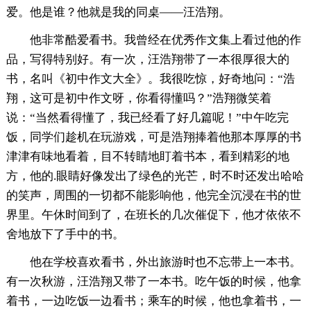
爱。他是谁？他就是我的同桌——汪浩翔。
他非常酷爱看书。我曾经在优秀作文集上看过他的作
品，写得特别好。有一次，汪浩翔带了一本很厚很大的
书，名叫《初中作文大全》。我很吃惊，好奇地问：“浩
翔，这可是初中作文呀，你看得懂吗？”浩翔微笑着
说：“当然看得懂了，我已经看了好几篇呢！”中午吃完
饭，同学们趁机在玩游戏，可是浩翔捧着他那本厚厚的书
津津有味地看着，目不转睛地盯着书本，看到精彩的地
方，他的.眼睛好像发出了绿色的光芒，时不时还发出哈哈
的笑声，周围的一切都不能影响他，他完全沉浸在书的世
界里。午休时间到了，在班长的几次催促下，他才依依不
舍地放下了手中的书。
他在学校喜欢看书，外出旅游时也不忘带上一本书。
有一次秋游，汪浩翔又带了一本书。吃午饭的时候，他拿
着书，一边吃饭一边看书；乘车的时候，他也拿着书，一