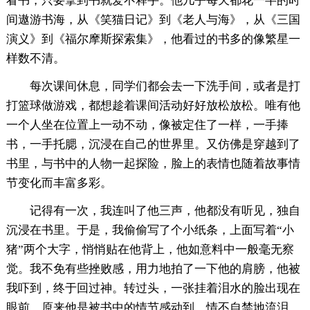
看书，只要拿到书就爱不释手。他几乎每天都花一半的时
间遨游书海，从《笑猫日记》到《老人与海》，从《三国
演义》到《福尔摩斯探索集》，他看过的书多的像繁星一
样数不清。
每次课间休息，同学们都会去一下洗手间，或者是打
打篮球做游戏，都想趁着课间活动好好放松放松。唯有他
一个人坐在位置上一动不动，像被定住了一样，一手捧
书，一手托腮，沉浸在自己的世界里。又仿佛是穿越到了
书里，与书中的人物一起探险，脸上的表情也随着故事情
节变化而丰富多彩。
记得有一次，我连叫了他三声，他都没有听见，独自
沉浸在书里。于是，我偷偷写了个小纸条，上面写着“小
猪”两个大字，悄悄贴在他背上，他如意料中一般毫无察
觉。我不免有些挫败感，用力地拍了一下他的肩膀，他被
我吓到，终于回过神。转过头，一张挂着泪水的脸出现在
眼前，原来他是被书中的情节感动到，情不自禁地流泪。