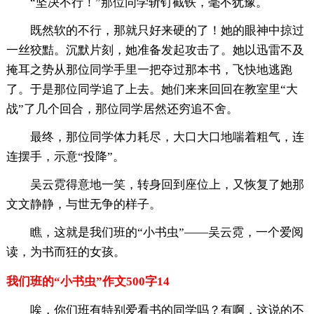
“坚决不行！”那位同学斩钉截铁，毫不犹豫。
既然软的不行，那就只好来硬的了！她的眼神中掠过
一丝狡黠。沉默片刻，她准备发起攻击了。她以迅雷不及
掩耳之势从那位同学手里一把夺过那本书，飞快地逃跑
了。于是那位同学追了上去。她们来来回回在教室里“大
战”了几个回合，那位同学居然还穷追不舍。
最终，那位同学体力耗尽，大口大口地喘着粗气，连
连摆手，示意“投降”。
吴云霓得意地一笑，转身回到座位上，又恢复了她那
文文静静，与世无争的样子。
瞧，这就是我们班的“小书虫”――吴云霓，一个爱阅
读，为书而狂的女孩。
我们班的“小书虫”作文500字14
唉，你们班有特别爱看书的同学吗？有啊，这说的不