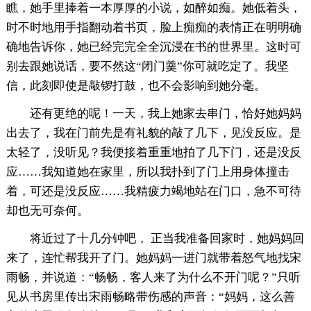
瞧，她手里捧着一本厚厚的小说，如醉如痴。她低着头，
时不时地用手指翻动着书页，脸上痴痴的表情正在明明确
确地告诉你，她已经完完全全沉浸在书的世界里。这时可
别去跟她说话，要不然这“闭门羹”你可就吃定了。我坚
信，此刻即使是敲锣打鼓，也不会影响到她分毫。
还有更绝的呢！一天，我上她家去串门，恰好她妈妈
出去了，我在门前先是有礼貌的敲了几下，见没反应。是
太轻了，没听见？我便接着重重地拍了几下门，还是没反
应……我知道她在家里，所以我扑到了门上用身体撞击
着，可还是没反应……我精疲力竭地站在门口，急不可待
却也无可奈何。
将近过了十几分钟吧， 正当我准备回家时，她妈妈回
来了，连忙帮我开了门。她妈妈一进门就带着怒气地找宋
雨畅，并说道：“畅畅，客人来了为什么不开门呢？”只听
见从书房里传出宋雨畅略带伤感的声音：“妈妈，这么善