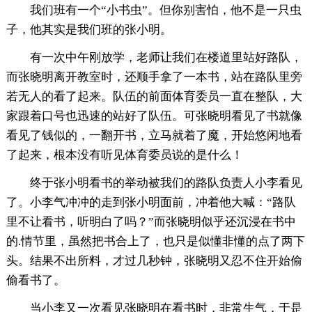
我们班有一个“小书虫”。但你别害怕，他不是一只虫
子，他其实是我们班的张小明。
有一次中午刚放学，老师让我们在楼道里站好路队，
而张晓明离开教室时，还顺手拿了一本书，站在路队里旁
若无人的看了起来。队伍的前面体育委员一直在整队，大
家跟着口号也迅速的站好了队伍。可张晓明看见了书就像
看见了钱似的，一翻开书，立马就着了魔，开始悠闲地看
了起来，根本没有听见体育委员说的是什么！
终于张小明看书的举动被我们的路队负责人小李看见
了。小李气冲冲的走到张小明面前，冲着他大喊：“路队
里不让看书，听明白了吗？”而张晓明似乎还沉浸在书中
的.情节里，虽然把书合上了，也只是似懂非懂的点了两下
头。结果不出所料，才过几秒钟，张晓明又忍不住开始偷
偷看书了。
当小李又一次看见张晓明在看书时，非常生气，于是