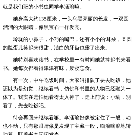
就是我们班的小书虫同学李涵瑜嘛。
她身高大约135厘米，一头乌黑亮丽的长发，一双圆
溜溜的大眼睛，像黑宝石一样发亮。
玲珑的小鼻子，小巧的嘴巴，还有小小的'耳朵，圆圆
的脸蛋儿笑起来很甜，洁白的牙齿也露了出来。
她特别喜欢读书，在学校里一有时间她就捧起书来看
书。她每次都看得津津有味，废寝忘食。
有一次，中午吃饭时间，大家叫排队了要去吃饭，她
还以为是幻觉，继续看书，仿佛和书里的人物已经融为一
体了。我实在是怕她看得太入神了，走上前说：小瑜，别
看了，先去吃饭吧。
待会再回来继续看嘛。李涵瑜好像被定住了一般，动
也不动，只有那眼睛像是发现了宝藏一般，嘀溜嘀溜地转
动着，盯着书本闪闪发光。