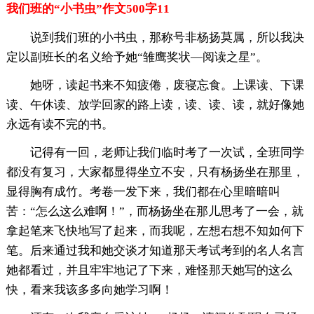
我们班的“小书虫”作文500字11
说到我们班的小书虫，那称号非杨扬莫属，所以我决
定以副班长的名义给予她“雏鹰奖状—阅读之星”。
她呀，读起书来不知疲倦，废寝忘食。上课读、下课
读、午休读、放学回家的路上读，读、读、读，就好像她
永远有读不完的书。
记得有一回，老师让我们临时考了一次试，全班同学
都没有复习，大家都显得坐立不安，只有杨扬坐在那里，
显得胸有成竹。考卷一发下来，我们都在心里暗暗叫
苦：“怎么这么难啊！”，而杨扬坐在那儿思考了一会，就
拿起笔来飞快地写了起来，而我呢，左想右想不知如何下
笔。后来通过我和她交谈才知道那天考试考到的名人名言
她都看过，并且牢牢地记了下来，难怪那天她写的这么
快，看来我该多多向她学习啊！