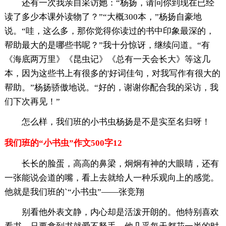
还有一次我亲自采访她：“杨扬，请问你到现在已经
读了多少本课外读物了？”“大概300本，”杨扬自豪地
说。“哇，这么多，那你觉得你读过的书中印象最深的，
帮助最大的是哪些书呢？”我十分惊讶，继续问道。“有
《海底两万里》《昆虫记》《总有一天会长大》等这几
本，因为这些书上有很多的'好词佳句，对我写作有很大的
帮助。”杨扬骄傲地说。“好的，谢谢你配合我的采访，我
们下次再见！”
怎么样，我们班的小书虫杨扬是不是实至名归呀！
我们班的“小书虫”作文500字12
长长的脸蛋，高高的鼻梁，炯炯有神的大眼睛，还有
一张能说会道的嘴，看上去就给人一种乐观向上的感觉。
他就是我们班的`“小书虫”——张竞翔
别看他外表文静，内心却是活泼开朗的。他特别喜欢