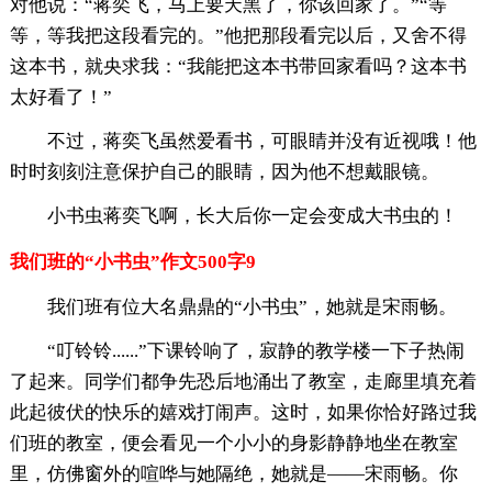
对他说：“蒋奕飞，马上要天黑了，你该回家了。”“等
等，等我把这段看完的。”他把那段看完以后，又舍不得
这本书，就央求我：“我能把这本书带回家看吗？这本书
太好看了！”
不过，蒋奕飞虽然爱看书，可眼睛并没有近视哦！他
时时刻刻注意保护自己的眼睛，因为他不想戴眼镜。
小书虫蒋奕飞啊，长大后你一定会变成大书虫的！
我们班的“小书虫”作文500字9
我们班有位大名鼎鼎的“小书虫”，她就是宋雨畅。
“叮铃铃......”下课铃响了，寂静的教学楼一下子热闹
了起来。同学们都争先恐后地涌出了教室，走廊里填充着
此起彼伏的快乐的嬉戏打闹声。这时，如果你恰好路过我
们班的教室，便会看见一个小小的身影静静地坐在教室
里，仿佛窗外的喧哗与她隔绝，她就是——宋雨畅。你