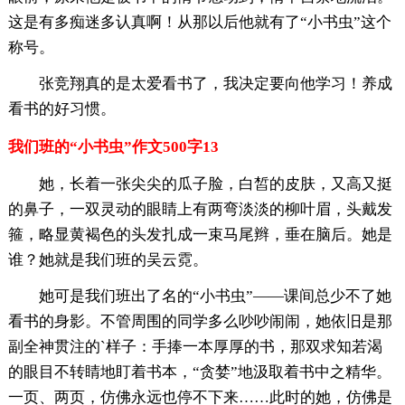
这是有多痴迷多认真啊！从那以后他就有了“小书虫”这个
称号。
张竞翔真的是太爱看书了，我决定要向他学习！养成
看书的好习惯。
我们班的“小书虫”作文500字13
她，长着一张尖尖的瓜子脸，白皙的皮肤，又高又挺
的鼻子，一双灵动的眼睛上有两弯淡淡的柳叶眉，头戴发
箍，略显黄褐色的头发扎成一束马尾辫，垂在脑后。她是
谁？她就是我们班的吴云霓。
她可是我们班出了名的“小书虫”――课间总少不了她
看书的身影。不管周围的同学多么吵吵闹闹，她依旧是那
副全神贯注的`样子：手捧一本厚厚的书，那双求知若渴
的眼目不转睛地盯着书本，“贪婪”地汲取着书中之精华。
一页、两页，仿佛永远也停不下来……此时的她，仿佛是