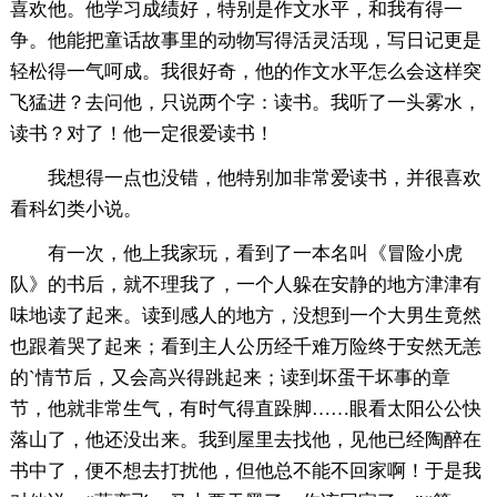
喜欢他。他学习成绩好，特别是作文水平，和我有得一
争。他能把童话故事里的动物写得活灵活现，写日记更是
轻松得一气呵成。我很好奇，他的作文水平怎么会这样突
飞猛进？去问他，只说两个字：读书。我听了一头雾水，
读书？对了！他一定很爱读书！
我想得一点也没错，他特别加非常爱读书，并很喜欢
看科幻类小说。
有一次，他上我家玩，看到了一本名叫《冒险小虎
队》的书后，就不理我了，一个人躲在安静的地方津津有
味地读了起来。读到感人的地方，没想到一个大男生竟然
也跟着哭了起来；看到主人公历经千难万险终于安然无恙
的`情节后，又会高兴得跳起来；读到坏蛋干坏事的章
节，他就非常生气，有时气得直跺脚……眼看太阳公公快
落山了，他还没出来。我到屋里去找他，见他已经陶醉在
书中了，便不想去打扰他，但他总不能不回家啊！于是我