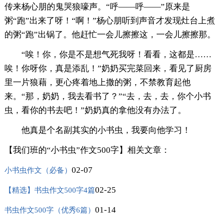
传来杨心朋的鬼哭狼嚎声。“呼——呼——”原来是
粥“跑”出来了呀！“啊！”杨心朋听到声音才发现灶台上煮
的粥“跑”出锅了。他赶忙一会儿擦擦这，一会儿擦擦那。
“唉！你，你是不是想气死我呀！看看，这都是……
唉！你呀你，真是添乱！”奶奶买完菜回来，看见了厨房
里一片狼藉，更心疼着地上撒的粥，不禁教育起他
来。“那，奶奶，我去看书了？”“去，去，去，你个小书
虫，看你的书去吧！”奶奶真的拿他没有办法了。
他真是个名副其实的小书虫，我要向他学习！
【我们班的“小书虫”作文500字】相关文章：
02-07
小书虫作文（必备）
02-25
【精选】书虫作文500字4篇
01-14
书虫作文500字（优秀6篇）